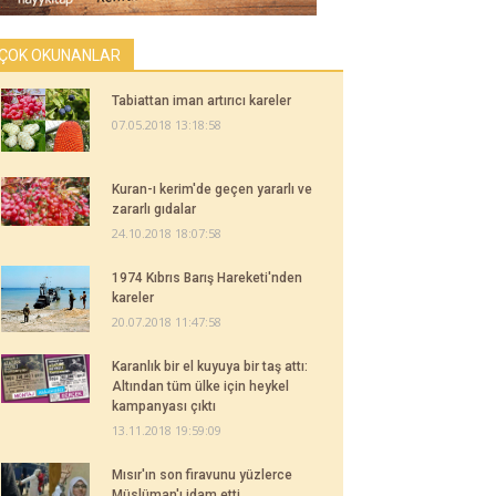
ÇOK OKUNANLAR
Tabiattan iman artırıcı kareler
07.05.2018 13:18:58
Kuran-ı kerim'de geçen yararlı ve
zararlı gıdalar
24.10.2018 18:07:58
1974 Kıbrıs Barış Hareketi'nden
kareler
20.07.2018 11:47:58
Karanlık bir el kuyuya bir taş attı:
Altından tüm ülke için heykel
kampanyası çıktı
13.11.2018 19:59:09
Mısır'ın son firavunu yüzlerce
Müslüman'ı idam etti