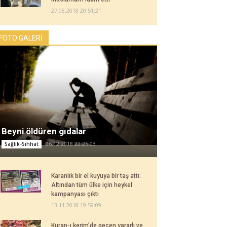
27.08.2018 20:51:21
FOTO GALERİ
Beyni öldüren gıdalar
06.12.2018 22:25:03
Sağlık-Sıhhat
Karanlık bir el kuyuya bir taş attı:
Altından tüm ülke için heykel
kampanyası çıktı
13.11.2018 19:59:09
Kuran-ı kerim'de geçen yararlı ve