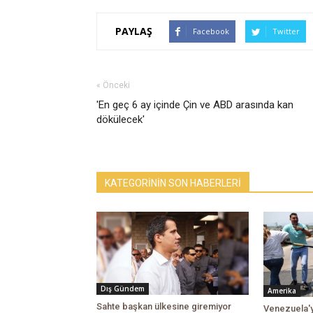
PAYLAŞ
Facebook
Twitter
« Önceki
'En geç 6 ay içinde Çin ve ABD arasında kan
dökülecek'
KATEGORİNİN SON HABERLERİ
Dış Gündem
Amerika
Sahte başkan ülkesine giremiyor
Venezuela'y