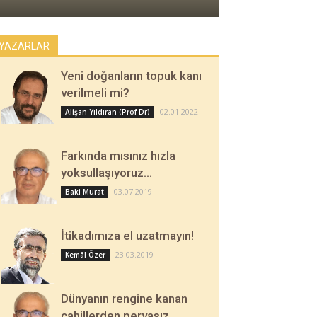
YAZARLAR
Yeni doğanların topuk kanı
verilmeli mi?
02.01.2022
Alişan Yıldıran (Prof Dr)
Farkında mısınız hızla
yoksullaşıyoruz…
03.07.2019
Baki Murat
İtikadımıza el uzatmayın!
23.03.2019
Kemâl Özer
Dünyanın rengine kanan
cahillerden pervasız