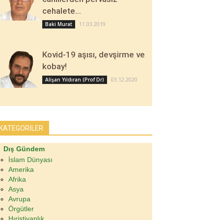
cehalete…
11.03.2019
Baki Murat
Kovid-19 aşısı, devşirme ve
kobay!
03.12.2020
Alişan Yıldıran (Prof Dr)
KATEGORİLER
Dış Gündem
İslam Dünyası
Amerika
Afrika
Asya
Avrupa
Örgütler
Hıristiyanlık