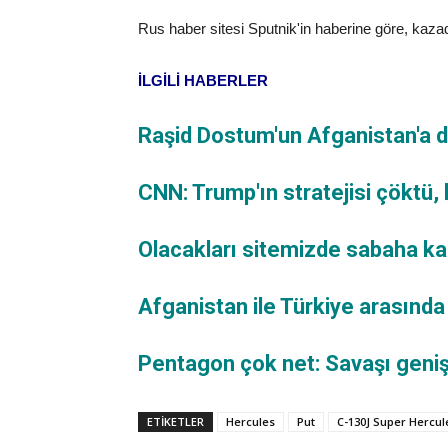
Rus haber sitesi Sputnik'in haberine göre, kazada
İLGİLİ HABERLER
Raşid Dostum'un Afganistan'a d
CNN: Trump'ın stratejisi çöktü,
Olacakları sitemizde sabaha k
Afganistan ile Türkiye arasında
Pentagon çok net: Savaşı geni
ETİKETLER
Hercules
Put
C-130J Super Hercul