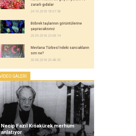
zararlı gıdalar
24.10.2018 18:07:58
Böbrek taşlarının görüntülerine
şaşıracaksınız
20.09.2018 23:08:14
Mevlana Türbesi'ndeki sancakların
sırrı ne?
30.08.2018 20:48:30
VİDEO GALERİ
Necip Fazıl Kısakürek merhum
anlatıyor