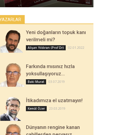
YAZARLAR
Yeni doğanların topuk kanı
verilmeli mi?
02.01.2022
Alişan Yıldıran (Prof Dr)
Farkında mısınız hızla
yoksullaşıyoruz…
03.07.2019
Baki Murat
İtikadımıza el uzatmayın!
23.03.2019
Kemâl Özer
Dünyanın rengine kanan
cahillerden pervasız