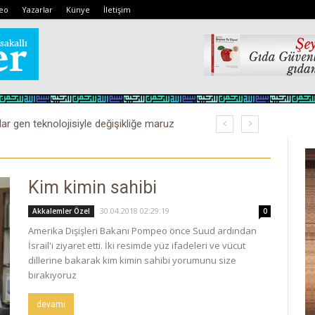
eo
Yazarlar
Künye
İletişim
lar gen teknolojisiyle değişikliğe maruz
Kim kimin sahibi
30.04.2018 02:29:19
Akkalemler Özel
0
Amerika Dışişleri Bakanı Pompeo önce Suud ardından
İsrail'i ziyaret etti. İki resimde yüz ifadeleri ve vücut
dillerine bakarak kim kimin sahibi yorumunu size
bırakıyoruz
devamı