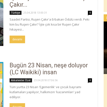
Çakır...
25.04.2018 13:00:31
Türkiye
0
Saadet Partisi, Ruşen Çakır'a Erbakan Ödülü verdi. Peki
kim bu Ruşen Çakır? İşte çok kısa bir Ruşen Çakır
hikayesi...
devamı
Bugün 23 Nisan, neşe doluyor
(LC Waikiki) insan
23.04.2018 07:06:56
Akkalemler Özel
0
Tüm yurtta 23 Nisan 'Egemenlik' ve çocuk bayramı
kutlamaları yapılıyor, halkımızın 'kazanımları' yad
ediliyor.