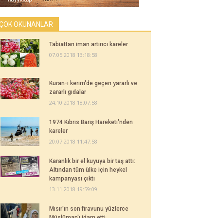
ÇOK OKUNANLAR
Tabiattan iman artırıcı kareler
07.05.2018 13:18:58
Kuran-ı kerim'de geçen yararlı ve
zararlı gıdalar
24.10.2018 18:07:58
1974 Kıbrıs Barış Hareketi'nden
kareler
20.07.2018 11:47:58
Karanlık bir el kuyuya bir taş attı:
Altından tüm ülke için heykel
kampanyası çıktı
13.11.2018 19:59:09
Mısır'ın son firavunu yüzlerce
Müslüman'ı idam etti