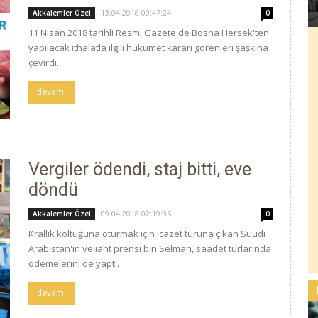
13.04.2018 00:47:24
Akkalemler Özel
0
11 Nisan 2018 tarihli Resmi Gazete'de Bosna Hersek'ten
yapılacak ithalatla ilgili hükümet kararı görenleri şaşkına
çevirdi.
devamı
Vergiler ödendi, staj bitti, eve
döndü
09.04.2018 02:19:35
Akkalemler Özel
0
Krallık koltuğuna oturmak için icazet turuna çıkan Suudi
Arabistan'ın veliaht prensi bin Selman, saadet turlarında
ödemelerini de yaptı.
devamı