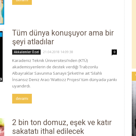
devamı
Tüm dünya konuşuyor ama bir
şeyi atladılar
21.04.2018 14:09:38
Akkalemler Özel
0
Karadeniz Teknik Üniversitesi’nden (KTÜ)
akademisyenlerin de destek verdiği Trabzonlu
Albayraklar Savunma Sanayii Şirketi’ne ait ‘Silahlı
İnsansız Deniz Aracı ‘Wattozz Projesi’ tüm dünyada yankı
uyandırdı.
devamı
2 bin ton domuz, eşek ve katır
sakatatı ithal edilecek