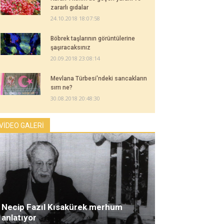
zararlı gıdalar
24.10.2018 18:07:58
Böbrek taşlarının görüntülerine
şaşıracaksınız
20.09.2018 23:08:14
Mevlana Türbesi'ndeki sancakların
sırrı ne?
30.08.2018 20:48:30
VİDEO GALERİ
Necip Fazıl Kısakürek merhum
anlatıyor