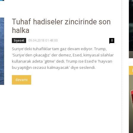
Tuhaf hadiseler zincirinde son
halka
09.04.2018 01:48:00
Siyaset
0
Suriye'deki tuhaflıklar tam gaz devam ediyor. Trump,
'Suriye'den çıkacağız' der demez, Esed, kimyasal silahlar
kullanarak adeta 'gitme' dedi. Trump ise Esed'e 'hayvan
bu yaptığın cezasız kalmayacak' diye seslendi.
devamı