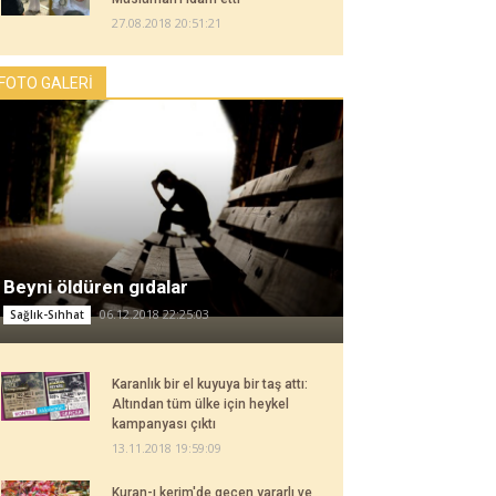
27.08.2018 20:51:21
FOTO GALERİ
Beyni öldüren gıdalar
06.12.2018 22:25:03
Sağlık-Sıhhat
Karanlık bir el kuyuya bir taş attı:
Altından tüm ülke için heykel
kampanyası çıktı
13.11.2018 19:59:09
Kuran-ı kerim'de geçen yararlı ve