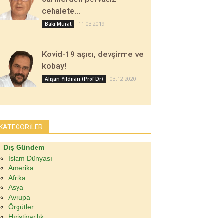
cehalete…
11.03.2019
Baki Murat
Kovid-19 aşısı, devşirme ve
kobay!
03.12.2020
Alişan Yıldıran (Prof Dr)
KATEGORİLER
Dış Gündem
İslam Dünyası
Amerika
Afrika
Asya
Avrupa
Örgütler
Hıristiyanlık