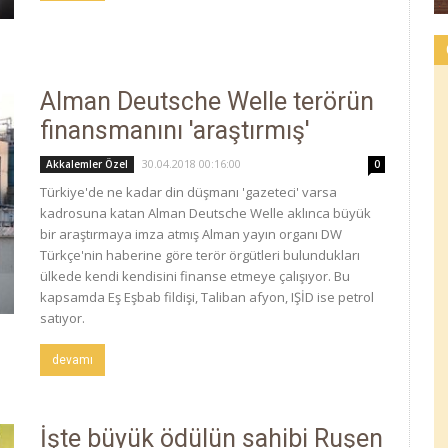
Alman Deutsche Welle terörün
finansmanını 'araştırmış'
30.04.2018 00:16:00
Akkalemler Özel
0
Türkiye'de ne kadar din düşmanı 'gazeteci' varsa
kadrosuna katan Alman Deutsche Welle aklınca büyük
bir araştırmaya imza atmış Alman yayın organı DW
Türkçe'nin haberine göre terör örgütleri bulundukları
ülkede kendi kendisini finanse etmeye çalışıyor. Bu
kapsamda Eş Eşbab fildişi, Taliban afyon, IŞİD ise petrol
satıyor.
devamı
İşte büyük ödülün sahibi Ruşen