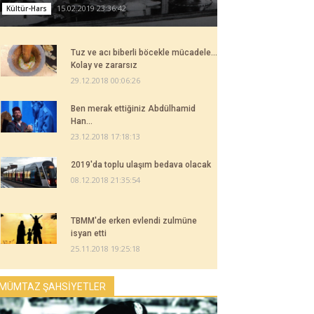
15.02.2019 23:36:42
Kültür-Hars
Tuz ve acı biberli böcekle mücadele...
Kolay ve zararsız
29.12.2018 00:06:26
Ben merak ettiğiniz Abdülhamid
Han...
23.12.2018 17:18:13
2019'da toplu ulaşım bedava olacak
08.12.2018 21:35:54
TBMM'de erken evlendi zulmüne
isyan etti
25.11.2018 19:25:18
MÜMTAZ ŞAHSİYETLER