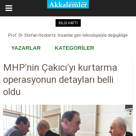
BİLGİ HATTI
Kovid-19 aşısı, devşirme ve kobay!
YAZARLAR
KATEGORİLER
MHP'nin Çakıcı'yı kurtarma
operasyonun detayları belli
oldu