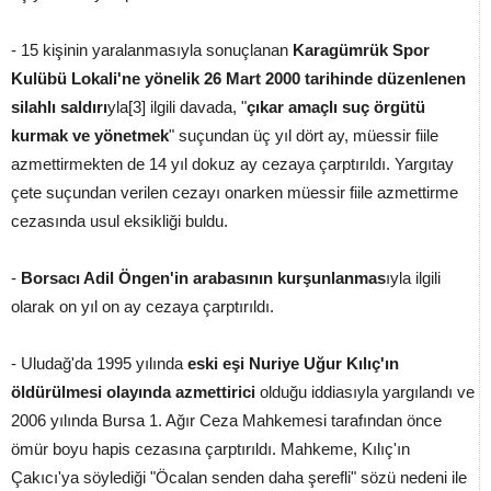
- 15 kişinin yaralanmasıyla sonuçlanan
Karagümrük Spor
Kulübü Lokali'ne yönelik 26 Mart 2000 tarihinde düzenlenen
silahlı saldırı
yla[3] ilgili davada, "
çıkar amaçlı suç örgütü
kurmak ve yönetmek
" suçundan üç yıl dört ay, müessir fiile
azmettirmekten de 14 yıl dokuz ay cezaya çarptırıldı. Yargıtay
çete suçundan verilen cezayı onarken müessir fiile azmettirme
cezasında usul eksikliği buldu.
-
Borsacı Adil Öngen'in arabasının kurşunlanmas
ıyla ilgili
olarak on yıl on ay cezaya çarptırıldı.
- Uludağ'da 1995 yılında
eski eşi Nuriye Uğur Kılıç'ın
öldürülmesi olayında azmettirici
olduğu iddiasıyla yargılandı ve
2006 yılında Bursa 1. Ağır Ceza Mahkemesi tarafından önce
ömür boyu hapis cezasına çarptırıldı. Mahkeme, Kılıç'ın
Çakıcı'ya söylediği "Öcalan senden daha şerefli" sözü nedeni ile