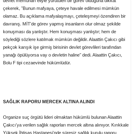
devlet memurları eliyle yürütülen bir görev olduğuna dikkat
çekerek, "Bunun mafyaya, çeteye havale edilmesi mümkün
olamaz. Bu açıklama mafyalaşmayı, çeteleşmeyi özendiren bir
davranış. MİT'de görev yapmış insanların olur olmaz şekilde
konuşması da yanlıştır. Hem konuşması yanlıştır; hem de
söylediği sözlere katılmak mümkün değildir. Alaattin Çakıcı gibi
pekçok karışık işe girmiş birisinin devlet görevlileri tarafından
yanağı öpülüyorsa vay o devletin haline" dedi. Alaattin Çakıcı,
Bolu F tipi cezaevinde hükümlüdür.
SAĞLIK RAPORU MERCEK ALTINA ALINDI
Organize suç örgütü lideri olmaktan hükümlü bulunan Alaattin
Çakıcı'ya verilen sağlık raporları mercek altına alınıyor. Kırıkkale
Yüksek İhtisas Hastanesi'nde süresiz sağlık kurulu raporu