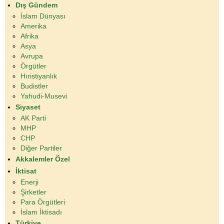
Dış Gündem
İslam Dünyası
Amerika
Afrika
Asya
Avrupa
Örgütler
Hıristiyanlık
Budistler
Yahudi-Musevi
Siyaset
AK Parti
MHP
CHP
Diğer Partiler
Akkalemler Özel
İktisat
Enerji
Şirketler
Para Örgütleri
İslam İktisadı
Türkiye