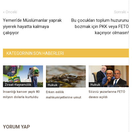
« Önceki
Sonraki »
Yemen'de Müslümanlar yaprak
Bu çocukları toplum huzurunu
yiyerek hayatta kalmaya
bozmak için PKK veya FETÖ
çalışıyor
kaçırıyor olmasın!
KATEGORİNİN SON HABERLERİ
Ziraat-Hayvancilik
Hukuk
Hukuk
İnsanlığı kanser yaptı 80
Sözcü yazarlarına FETÖ
Erken evlilik
milyon dolarla kurtuldu
davası açıldı
mahkumiyetlerine umut
YORUM YAP