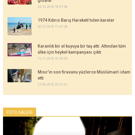
gıdalar
24.10.2018 18:07:58
1974 Kıbrıs Barış Hareketi'nden kareler
20.07.2018 11:47:58
Karanlık bir el kuyuya bir taş attı: Altından tüm
ülke için heykel kampanyası çıktı
13.11.2018 19:59:09
Mısır'ın son firavunu yüzlerce Müslüman'ı idam
etti
27.08.2018 20:51:21
FOTO GALERİ