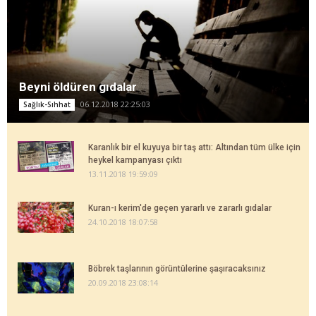
Beyni öldüren gıdalar
06.12.2018 22:25:03
Sağlık-Sıhhat
Karanlık bir el kuyuya bir taş attı: Altından tüm ülke için
heykel kampanyası çıktı
13.11.2018 19:59:09
Kuran-ı kerim'de geçen yararlı ve zararlı gıdalar
24.10.2018 18:07:58
Böbrek taşlarının görüntülerine şaşıracaksınız
20.09.2018 23:08:14