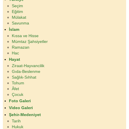
Seçim
Eğitim
Mülakat
Savunma
İslam
Kıssa ve Hisse
Mümtaz Şahsiyetler
Ramazan
Hac
Hayat
Ziraat-Hayvancilik
Gıda-Beslenme
Sağlık-Sıhhat
Tohum
Âfet
Çocuk
Foto Galeri
Video Galeri
Şehir-Medeniyet
Tarih
Hukuk