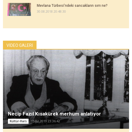
Mevlana Türbesi'ndeki sancakların sırrı ne?
30.08.2018 20:48:30
VİDEO GALERİ
Necip Fazıl Kısakürek merhum anlatıyor
15.02.2019 23:36:42
Kültür-Hars