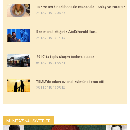
Tuz ve acı biberli böcekle mücadele... Kolay ve zararsız
29.12.2018 00:06:26
Ben merak ettiğiniz Abdülhamid Han...
23.12.2018 17:18:13
2019'da toplu ulaşım bedava olacak
08.12.2018 21:35:54
TBMM'de erken evlendi zulmüne isyan etti
25.11.2018 19:25:18
MÜMTAZ ŞAHSİYETLER