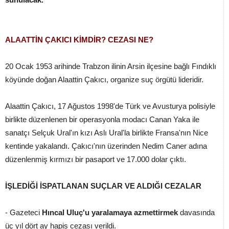
ALAATTİN ÇAKICI KİMDİR? CEZASI NE?
20 Ocak 1953 arihinde Trabzon ilinin Arsin ilçesine bağlı Fındıklı
köyünde doğan Alaattin Çakıcı, organize suç örgütü lideridir.
Alaattin Çakıcı, 17 Ağustos 1998'de Türk ve Avusturya polisiyle
birlikte düzenlenen bir operasyonla modacı Canan Yaka ile
sanatçı Selçuk Ural'ın kızı Aslı Ural'la birlikte Fransa'nın Nice
kentinde yakalandı. Çakıcı'nın üzerinden Nedim Caner adına
düzenlenmiş kırmızı bir pasaport ve 17.000 dolar çıktı.
İŞLEDİĞİ İSPATLANAN SUÇLAR VE ALDIĞI CEZALAR
- Gazeteci
Hıncal Uluç'u yaralamaya azmettirmek
davasında
üç yıl dört ay hapis cezası verildi.