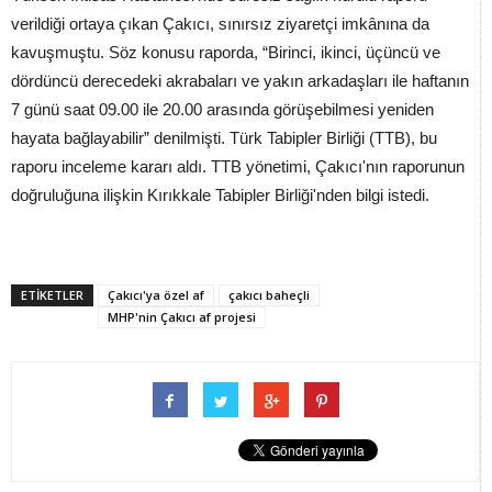
verildiği ortaya çıkan Çakıcı, sınırsız ziyaretçi imkânına da
kavuşmuştu. Söz konusu raporda, “Birinci, ikinci, üçüncü ve
dördüncü derecedeki akrabaları ve yakın arkadaşları ile haftanın
7 günü saat 09.00 ile 20.00 arasında görüşebilmesi yeniden
hayata bağlayabilir” denilmişti. Türk Tabipler Birliği (TTB), bu
raporu inceleme kararı aldı. TTB yönetimi, Çakıcı'nın raporunun
doğruluğuna ilişkin Kırıkkale Tabipler Birliği'nden bilgi istedi.
ETİKETLER
Çakıcı'ya özel af
çakıcı baheçli
MHP'nin Çakıcı af projesi