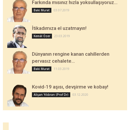
Farkında mısınız hızla yoksullaşıyoruz…
03.07.2019
Baki Murat
İtikadımıza el uzatmayın!
23.03.2019
Kemâl Özer
Dünyanın rengine kanan cahillerden
pervasız cehalete…
11.03.2019
Baki Murat
Kovid-19 aşısı, devşirme ve kobay!
03.12.2020
Alişan Yıldıran (Prof Dr)