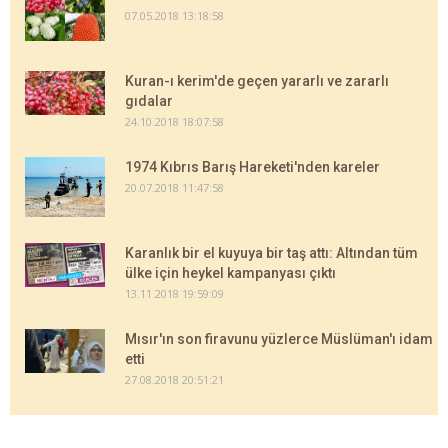
07.05.2018 13:18:58
Kuran-ı kerim'de geçen yararlı ve zararlı
gıdalar
24.10.2018 18:07:58
1974 Kıbrıs Barış Hareketi'nden kareler
20.07.2018 11:47:58
Karanlık bir el kuyuya bir taş attı: Altından tüm
ülke için heykel kampanyası çıktı
13.11.2018 19:59:09
Mısır'ın son firavunu yüzlerce Müslüman'ı idam
etti
27.08.2018 20:51:21