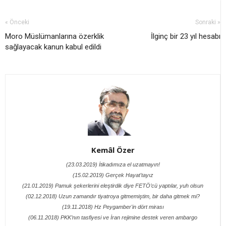
« Önceki
Sonraki »
Moro Müslümanlarına özerklik
İlginç bir 23 yıl hesabı
sağlayacak kanun kabul edildi
Kemâl Özer
(23.03.2019) İtikadımıza el uzatmayın!
(15.02.2019) Gerçek Hayat'tayız
(21.01.2019) Pamuk şekerlerini eleştirdik diye FETÖ’cü yaptılar, yuh olsun
(02.12.2018) Uzun zamandır tiyatroya gitmemiştim, bir daha gitmek mi?
(19.11.2018) Hz Peygamber'in dört mirası
(06.11.2018) PKK’nın tasfiyesi ve İran rejimine destek veren ambargo