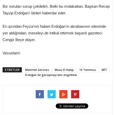
Biz soruları sorup çekilelim. Belki bu mülakattan, Başkan Recep
Tayyip Erdoğan'ı birileri haberdar eder.
En azından Feyza'nın haberi Erdoğan'ın akrabasının sitesinde
yer aldığından, meseleyi de intikal ettirmek başarılı gazeteci
Cengiz Beye düşer.
Vesselam!
ETİKETLER
Mehmet Görmez
Muaz El Hatip
15 Temmuz
MİT
Erdoğan ile görüşmeyi kim engelledi