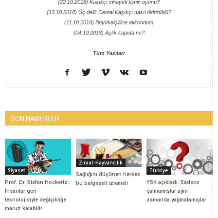
(22.10.2018) Kaşıkçı cinayeti kimin oyunu?
(13.10.2018) Üç delil: Cemal Kaşıkçı nasıl öldürüldü?
(11.10.2018) Büyükelçilikte alıkondum
(04.10.2018) Açlık kapıda mı?
Tüm Yazıları
SON HABERLER
Ziraat-Hayvancilik
Siyaset
Türkiye
Sağlığını düşünen herkes
Prof. Dr. Stefan Hockertz:
YSK açıkladı: Sadece
bu belgeseli izlemeli
İnsanlar gen
çalmamışlar aynı
teknolojisiyle değişikliğe
zamanda yağmalamışlar
maruz kalabilir