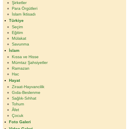
Şirketler
Para Örgütleri
İslam İktisadı
Türkiye
Seçim
Eğitim
Mülakat
Savunma
İslam
Kıssa ve Hisse
Mümtaz Şahsiyetler
Ramazan
Hac
Hayat
Ziraat-Hayvancilik
Gıda-Beslenme
Sağlık-Sıhhat
Tohum
Âfet
Çocuk
Foto Galeri
Video Galeri