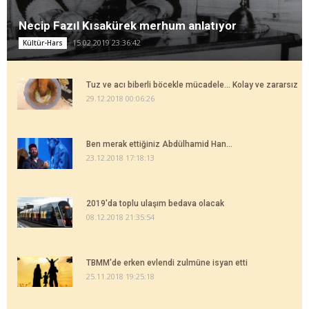
Necip Fazıl Kısakürek merhum anlatıyor
15.02.2019 23:36:42
Kültür-Hars
Tuz ve acı biberli böcekle mücadele... Kolay ve zararsız
29.12.2018 00:06:26
Ben merak ettiğiniz Abdülhamid Han...
23.12.2018 17:18:13
2019'da toplu ulaşım bedava olacak
08.12.2018 21:35:54
TBMM'de erken evlendi zulmüne isyan etti
25.11.2018 19:25:18