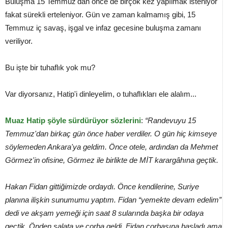
Buluşma 15 Temmuz'dan önce de birçok kez yapılmak isteniyor
fakat sürekli erteleniyor. Gün ve zaman kalmamış gibi, 15
Temmuz iç savaş, işgal ve infaz gecesine buluşma zamanı
veriliyor.
Bu işte bir tuhaflık yok mu?
Var diyorsanız, Hatip'i dinleyelim, o tuhaflıkları ele alalım...
Muaz Hatip şöyle sürdürüyor sözlerini
:
“Randevuyu 15
Temmuz'dan birkaç gün önce haber verdiler. O gün hiç kimseye
söylemeden Ankara'ya geldim. Önce otele, ardından da Mehmet
Görmez'in ofisine, Görmez ile birlikte de MİT karargâhına geçtik.
Hakan Fidan gittiğimizde ordaydı. Önce kendilerine, Suriye
planına ilişkin sunumumu yaptım. Fidan “yemekte devam edelim”
dedi ve akşam yemeği için saat 8 sularında başka bir odaya
geçtik. Önden salata ve çorba geldi. Fidan çorbasına başladı ama