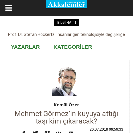
BİLGİ HATTI
Prof. Dr. Stefan Hockertz: İnsanlar gen teknolojisiyle değişikliğe
Kovid-19 aşısı, devşirme ve kobay!
maruz kalabilir
YAZARLAR
KATEGORİLER
Kemâl Özer
Mehmet Görmez’in kuyuya attığı
taşı kim çıkaracak?
26.07.2018 09:59:33