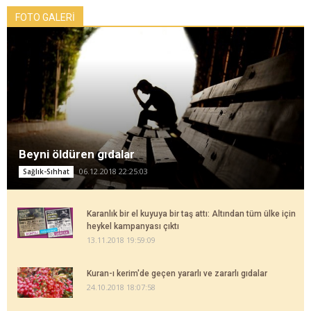
FOTO GALERİ
Beyni öldüren gıdalar
06.12.2018 22:25:03
Sağlık-Sıhhat
Karanlık bir el kuyuya bir taş attı: Altından tüm ülke için
heykel kampanyası çıktı
13.11.2018 19:59:09
Kuran-ı kerim'de geçen yararlı ve zararlı gıdalar
24.10.2018 18:07:58