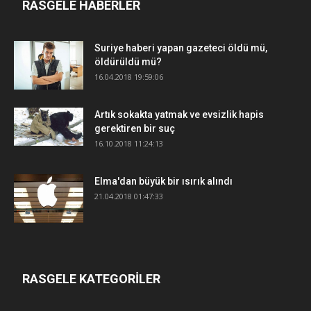
RASGELE HABERLER
Suriye haberi yapan gazeteci öldü mü,
öldürüldü mü?
16.04.2018 19:59:06
Artık sokakta yatmak ve evsizlik hapis
gerektiren bir suç
16.10.2018 11:24:13
Elma'dan büyük bir ısırık alındı
21.04.2018 01:47:33
RASGELE KATEGORİLER