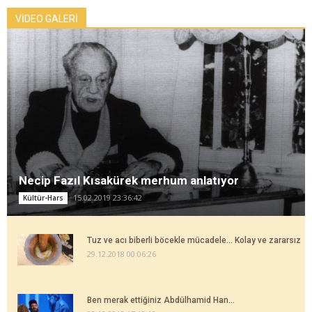
VİDEO GALERİ
Necip Fazıl Kısakürek merhum anlatıyor
15.02.2019 23:36:42
Kültür-Hars
Tuz ve acı biberli böcekle mücadele... Kolay ve zararsız
29.12.2018 00:06:26
Ben merak ettiğiniz Abdülhamid Han...