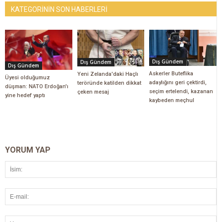
KATEGORİNİN SON HABERLERİ
Dış Gündem
Dış Gündem
Dış Gündem
Askerler Buteflika
Yeni Zelanda'daki Haçlı
Üyesi olduğumuz
adaylığını geri çektirdi,
teröründe katilden dikkat
düşman: NATO Erdoğan'ı
seçim ertelendi, kazanan
çeken mesaj
yine hedef yaptı
kaybeden meçhul
YORUM YAP