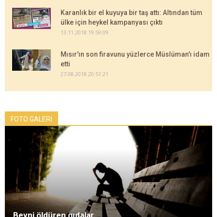
Karanlık bir el kuyuya bir taş attı: Altından tüm
ülke için heykel kampanyası çıktı
13.11.2018 19:59:09
Mısır'ın son firavunu yüzlerce Müslüman'ı idam
etti
27.08.2018 20:51:21
FOTO GALERİ
Beyni öldüren gıdalar