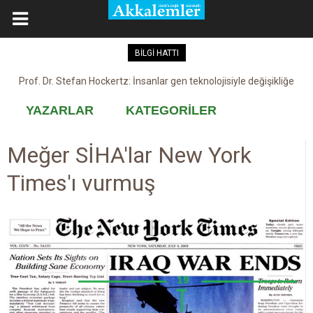
BİLGİ HATTI
Prof. Dr. Stefan Hockertz: İnsanlar gen teknolojisiyle değişikliğe
Kovid-19 aşısı, devşirme ve kobay!
maruz kalabilir
YAZARLAR
KATEGORİLER
Meğer SİHA'lar New York
Times'ı vurmuş