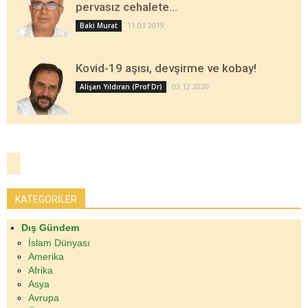
pervasız cehalete…
11.03.2019
Baki Murat
Kovid-19 aşısı, devşirme ve kobay!
03.12.2020
Alişan Yıldıran (Prof Dr)
KATEGORİLER
Dış Gündem
İslam Dünyası
Amerika
Afrika
Asya
Avrupa