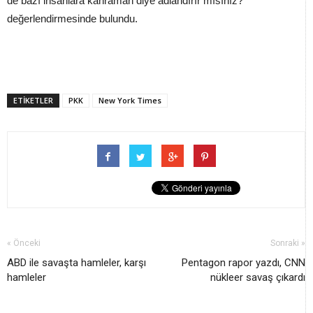
de bazı insanlara kahraman diye adlandırır mısınız?"
değerlendirmesinde bulundu.
ETİKETLER
PKK
New York Times
« Önceki
Sonraki »
ABD ile savaşta hamleler, karşı
Pentagon rapor yazdı, CNN
hamleler
nükleer savaş çıkardı