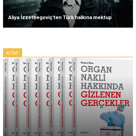
Aliya İzzetbegoviç'ten Türk halkına mektup
KİTAP