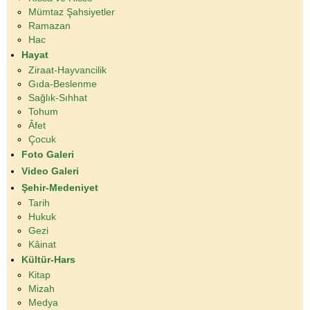
Mümtaz Şahsiyetler
Ramazan
Hac
Hayat
Ziraat-Hayvancilik
Gıda-Beslenme
Sağlık-Sıhhat
Tohum
Âfet
Çocuk
Foto Galeri
Video Galeri
Şehir-Medeniyet
Tarih
Hukuk
Gezi
Kâinat
Kültür-Hars
Kitap
Mizah
Medya