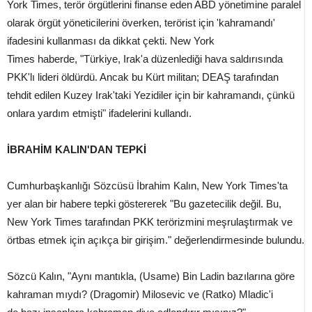
York Times, terör örgütlerini finanse eden ABD yönetimine paralel
olarak örgüt yöneticilerini överken, terörist için 'kahramandı'
ifadesini kullanması da dikkat çekti. New York
Times haberde, "Türkiye, Irak'a düzenlediği hava saldırısında
PKK'lı lideri öldürdü. Ancak bu Kürt militan; DEAŞ tarafından
tehdit edilen Kuzey Irak'taki Yezidiler için bir kahramandı, çünkü
onlara yardım etmişti" ifadelerini kullandı.
İBRAHİM KALIN'DAN TEPKİ
Cumhurbaşkanlığı Sözcüsü İbrahim Kalın, New York Times'ta
yer alan bir habere tepki göstererek "Bu gazetecilik değil. Bu,
New York Times tarafından PKK terörizmini meşrulaştırmak ve
örtbas etmek için açıkça bir girişim." değerlendirmesinde bulundu.
Sözcü Kalın, "Aynı mantıkla, (Usame) Bin Ladin bazılarına göre
kahraman mıydı? (Dragomir) Milosevic ve (Ratko) Mladic'i