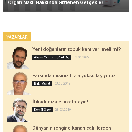
Organ Nakli Hakkında Gizlenen Gerçekler
YAZARLAR
Yeni doğanların topuk kanı verilmeli mi?
02.01.2022
Alişan Yıldıran (Prof Dr)
Farkında mısınız hızla yoksullaşıyoruz…
03.07.2019
Baki Murat
İtikadımıza el uzatmayın!
23.03.2019
Kemâl Özer
Dünyanın rengine kanan cahillerden