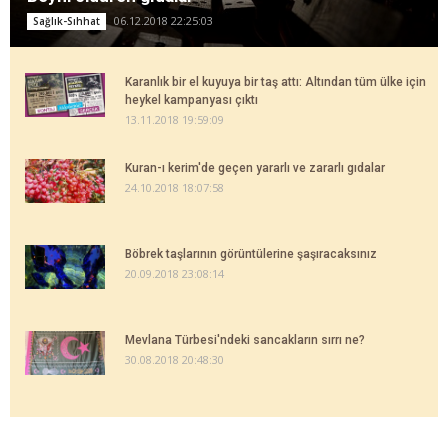
06.12.2018 22:25:03
Sağlık-Sıhhat
Karanlık bir el kuyuya bir taş attı: Altından tüm ülke için
heykel kampanyası çıktı
13.11.2018 19:59:09
Kuran-ı kerim'de geçen yararlı ve zararlı gıdalar
24.10.2018 18:07:58
Böbrek taşlarının görüntülerine şaşıracaksınız
20.09.2018 23:08:14
Mevlana Türbesi'ndeki sancakların sırrı ne?
30.08.2018 20:48:30