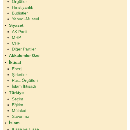
Örgütler
Hıristiyanlık
Budistler
Yahudi-Musevi
Siyaset
AK Parti
MHP
CHP
Diğer Partiler
Akkalemler Özel
İktisat
Enerji
Şirketler
Para Örgütleri
İslam İktisadı
Türkiye
Seçim
Eğitim
Mülakat
Savunma
İslam
Kıssa ve Hisse