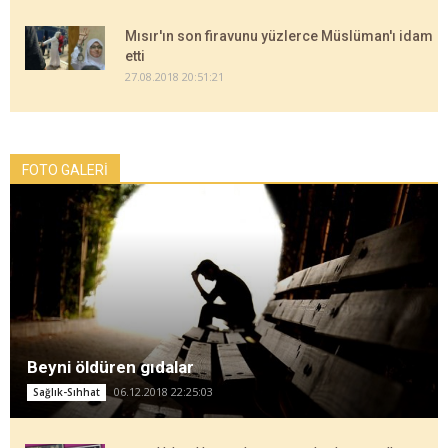
Mısır'ın son firavunu yüzlerce Müslüman'ı idam
etti
27.08.2018 20:51:21
FOTO GALERİ
Beyni öldüren gıdalar
06.12.2018 22:25:03
Sağlık-Sıhhat