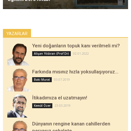
YAZARLAR
Yeni doğanların topuk kanı verilmeli mi?
02.01.2022
Alişan Yıldıran (Prof Dr)
Farkında mısınız hızla yoksullaşıyoruz…
03.07.2019
Baki Murat
İtikadımıza el uzatmayın!
23.03.2019
Kemâl Özer
Dünyanın rengine kanan cahillerden
pervasız cehalete…