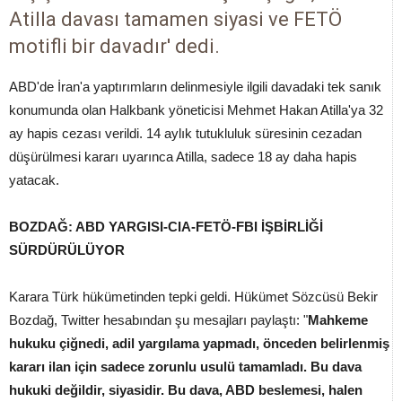
Atilla davası tamamen siyasi ve FETÖ
motifli bir davadır' dedi.
ABD'de İran'a yaptırımların delinmesiyle ilgili davadaki tek sanık
konumunda olan Halkbank yöneticisi Mehmet Hakan Atilla'ya 32
ay hapis cezası verildi. 14 aylık tutukluluk süresinin cezadan
düşürülmesi kararı uyarınca Atilla, sadece 18 ay daha hapis
yatacak.
BOZDAĞ: ABD YARGISI-CIA-FETÖ-FBI İŞBİRLİĞİ
SÜRDÜRÜLÜYOR
Karara Türk hükümetinden tepki geldi. Hükümet Sözcüsü Bekir
Bozdağ, Twitter hesabından şu mesajları paylaştı: "
Mahkeme
hukuku çiğnedi, adil yargılama yapmadı, önceden belirlenmiş
kararı ilan için sadece zorunlu usulü tamamladı. Bu dava
hukuki değildir, siyasidir. Bu dava, ABD beslemesi, halen