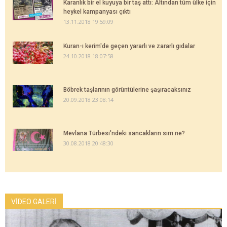
Karanlık bir el kuyuya bir taş attı: Altından tüm ülke için
heykel kampanyası çıktı
13.11.2018 19:59:09
Kuran-ı kerim'de geçen yararlı ve zararlı gıdalar
24.10.2018 18:07:58
Böbrek taşlarının görüntülerine şaşıracaksınız
20.09.2018 23:08:14
Mevlana Türbesi'ndeki sancakların sırrı ne?
30.08.2018 20:48:30
VİDEO GALERİ