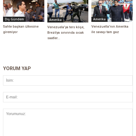
Dış Gündem
Amerika
Amerika
Sahte başkan ülkesine
Venezuella'nın Amerika
Venezuela'ya ters köşe,
giremiyor
ile savaşı tam gaz
Brezilya sınırında sıcak
saatler...
YORUM YAP