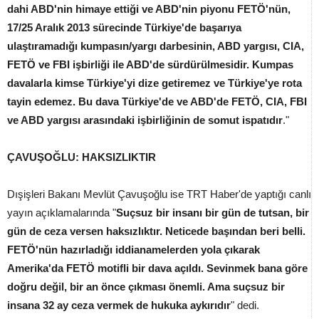
dahi ABD'nin himaye ettiği ve ABD'nin piyonu FETÖ'nün,
17/25 Aralık 2013 sürecinde Türkiye'de başarıya
ulaştıramadığı kumpasın/yargı darbesinin, ABD yargısı, CIA,
FETÖ ve FBI işbirliği ile ABD'de sürdürülmesidir. Kumpas
davalarla kimse Türkiye'yi dize getiremez ve Türkiye'ye rota
tayin edemez. Bu dava Türkiye'de ve ABD'de FETÖ, CIA, FBI
ve ABD yargısı arasındaki işbirliğinin de somut ispatıdır
."
ÇAVUŞOĞLU: HAKSIZLIKTIR
Dışişleri Bakanı Mevlüt Çavuşoğlu ise TRT Haber'de yaptığı canlı
yayın açıklamalarında "
Suçsuz bir insanı bir gün de tutsan, bir
gün de ceza versen haksızlıktır. Neticede başından beri belli.
FETÖ'nün hazırladığı iddianamelerden yola çıkarak
Amerika'da FETÖ motifli bir dava açıldı. Sevinmek bana göre
doğru değil, bir an önce çıkması önemli. Ama suçsuz bir
insana 32 ay ceza vermek de hukuka aykırıdır
" dedi.