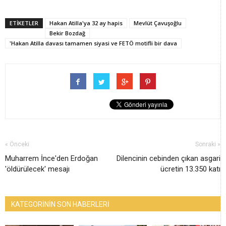
ETİKETLER
Hakan Atilla'ya 32 ay hapis
Mevlüt Çavuşoğlu
Bekir Bozdağ
'Hakan Atilla davası tamamen siyasi ve FETÖ motifli bir dava
« Önceki
Sonraki »
Muharrem İnce'den Erdoğan
Dilencinin cebinden çıkan asgari
'öldürülecek' mesajı
ücretin 13.350 katı
KATEGORİNİN SON HABERLERİ