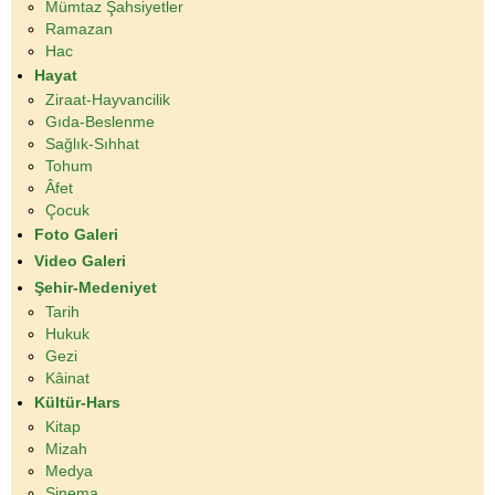
Mümtaz Şahsiyetler
Ramazan
Hac
Hayat
Ziraat-Hayvancilik
Gıda-Beslenme
Sağlık-Sıhhat
Tohum
Âfet
Çocuk
Foto Galeri
Video Galeri
Şehir-Medeniyet
Tarih
Hukuk
Gezi
Kâinat
Kültür-Hars
Kitap
Mizah
Medya
Sinema