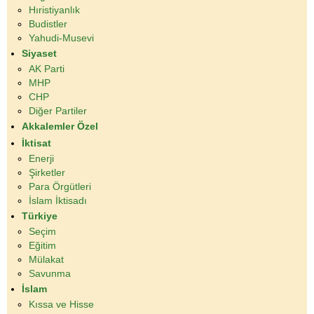
Hıristiyanlık
Budistler
Yahudi-Musevi
Siyaset
AK Parti
MHP
CHP
Diğer Partiler
Akkalemler Özel
İktisat
Enerji
Şirketler
Para Örgütleri
İslam İktisadı
Türkiye
Seçim
Eğitim
Mülakat
Savunma
İslam
Kıssa ve Hisse