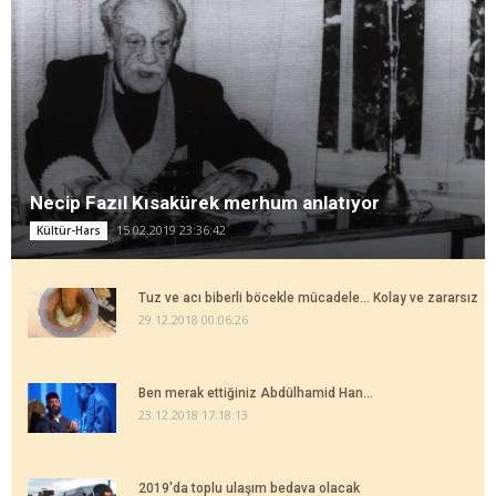
Necip Fazıl Kısakürek merhum anlatıyor
15.02.2019 23:36:42
Kültür-Hars
Tuz ve acı biberli böcekle mücadele... Kolay ve zararsız
29.12.2018 00:06:26
Ben merak ettiğiniz Abdülhamid Han...
23.12.2018 17:18:13
2019'da toplu ulaşım bedava olacak