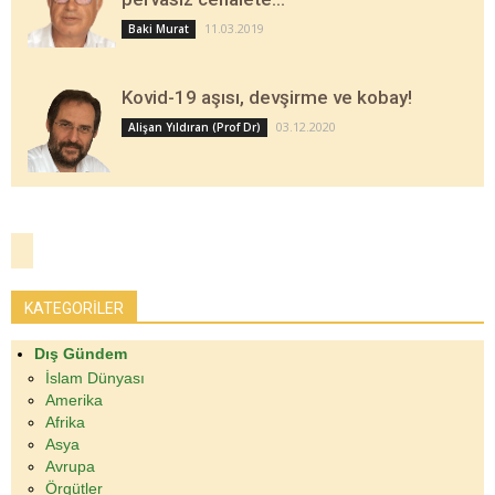
11.03.2019
Baki Murat
Kovid-19 aşısı, devşirme ve kobay!
03.12.2020
Alişan Yıldıran (Prof Dr)
KATEGORİLER
Dış Gündem
İslam Dünyası
Amerika
Afrika
Asya
Avrupa
Örgütler