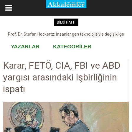
BİLGİ HATTI
Prof. Dr. Stefan Hockertz: İnsanlar gen teknolojisiyle değişikliğe
Kovid-19 aşısı, devşirme ve kobay!
maruz kalabilir
YAZARLAR
KATEGORİLER
Karar, FETÖ, CIA, FBI ve ABD
yargısı arasındaki işbirliğinin
ispatı