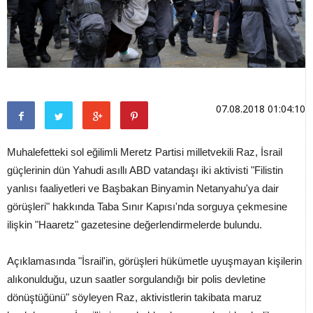
07.08.2018 01:04:10
Muhalefetteki sol eğilimli Meretz Partisi milletvekili Raz, İsrail
güçlerinin dün Yahudi asıllı ABD vatandaşı iki aktivisti "Filistin
yanlısı faaliyetleri ve Başbakan Binyamin Netanyahu'ya dair
görüşleri" hakkında Taba Sınır Kapısı'nda sorguya çekmesine
ilişkin "Haaretz" gazetesine değerlendirmelerde bulundu.
Açıklamasında "İsrail'in, görüşleri hükümetle uyuşmayan kişilerin
alıkonulduğu, uzun saatler sorgulandığı bir polis devletine
dönüştüğünü" söyleyen Raz, aktivistlerin takibata maruz