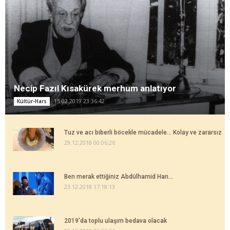
Necip Fazıl Kısakürek merhum anlatıyor
15.02.2019 23:36:42
Kültür-Hars
Tuz ve acı biberli böcekle mücadele... Kolay ve zararsız
29.12.2018 00:06:26
Ben merak ettiğiniz Abdülhamid Han...
23.12.2018 17:18:13
2019'da toplu ulaşım bedava olacak