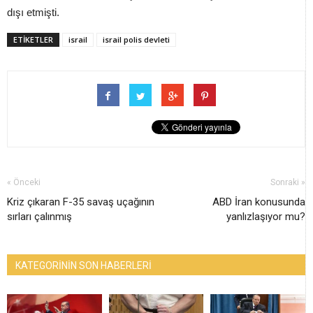
dışı etmişti.
ETİKETLER
israil
israil polis devleti
« Önceki
Sonraki »
Kriz çıkaran F-35 savaş uçağının
ABD İran konusunda
sırları çalınmış
yanlızlaşıyor mu?
KATEGORİNİN SON HABERLERİ