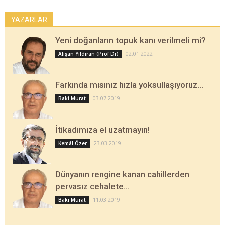
YAZARLAR
Yeni doğanların topuk kanı verilmeli mi?
02.01.2022
Alişan Yıldıran (Prof Dr)
Farkında mısınız hızla yoksullaşıyoruz…
03.07.2019
Baki Murat
İtikadımıza el uzatmayın!
23.03.2019
Kemâl Özer
Dünyanın rengine kanan cahillerden
pervasız cehalete…
11.03.2019
Baki Murat