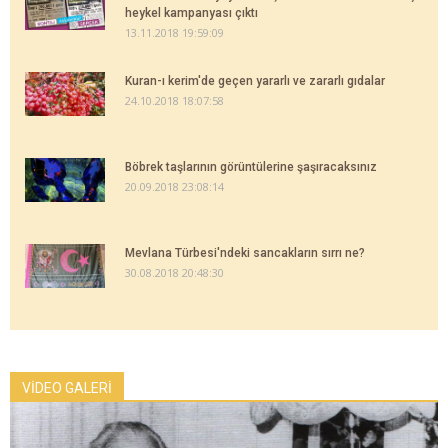
heykel kampanyası çıktı
13.11.2018 19:59:09
Kuran-ı kerim'de geçen yararlı ve zararlı gıdalar
24.10.2018 18:07:58
Böbrek taşlarının görüntülerine şaşıracaksınız
20.09.2018 23:08:14
Mevlana Türbesi'ndeki sancakların sırrı ne?
30.08.2018 20:48:30
VİDEO GALERİ