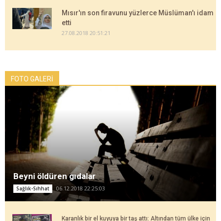
Mısır'ın son firavunu yüzlerce Müslüman'ı idam
etti
27.08.2018 20:51:21
FOTO GALERİ
Beyni öldüren gıdalar
06.12.2018 22:25:03
Sağlık-Sıhhat
Karanlık bir el kuyuya bir taş attı: Altından tüm ülke için