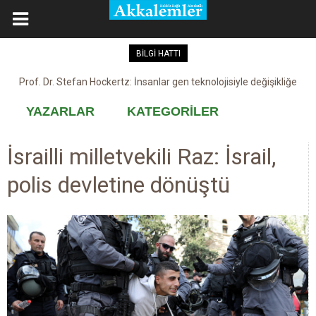
BİLGİ HATTI
Prof. Dr. Stefan Hockertz: İnsanlar gen teknolojisiyle değişikliğe
Kovid-19 aşısı, devşirme ve kobay!
maruz kalabilir
YAZARLAR
KATEGORİLER
İsrailli milletvekili Raz: İsrail,
polis devletine dönüştü