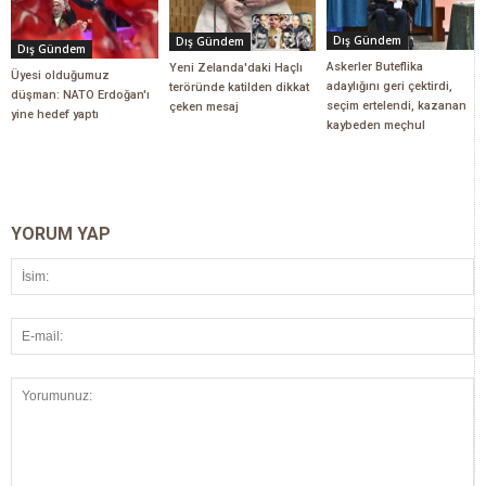
Dış Gündem
Dış Gündem
Dış Gündem
Askerler Buteflika
Yeni Zelanda'daki Haçlı
Üyesi olduğumuz
adaylığını geri çektirdi,
teröründe katilden dikkat
düşman: NATO Erdoğan'ı
seçim ertelendi, kazanan
çeken mesaj
yine hedef yaptı
kaybeden meçhul
YORUM YAP