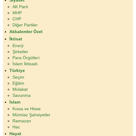
AK Parti
MHP
CHP
Diğer Partiler
Akkalemler Özel
İktisat
Enerji
Şirketler
Para Örgütleri
İslam İktisadı
Türkiye
Seçim
Eğitim
Mülakat
Savunma
İslam
Kıssa ve Hisse
Mümtaz Şahsiyetler
Ramazan
Hac
Hayat