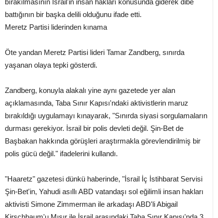
bırakılmasının İsrail'in insan hakları konusunda giderek dibe
battığının bir başka delili olduğunu ifade etti.
Meretz Partisi liderinden kınama
Öte yandan Meretz Partisi lideri Tamar Zandberg, sınırda
yaşanan olaya tepki gösterdi.
Zandberg, konuyla alakalı yine aynı gazetede yer alan
açıklamasında, Taba Sınır Kapısı'ndaki aktivistlerin maruz
bırakıldığı uygulamayı kınayarak, "Sınırda siyasi sorgulamaların
durması gerekiyor. İsrail bir polis devleti değil. Şin-Bet de
Başbakan hakkında görüşleri araştırmakla görevlendirilmiş bir
polis gücü değil." ifadelerini kullandı.
"Haaretz" gazetesi dünkü haberinde, "İsrail İç İstihbarat Servisi
Şin-Bet'in, Yahudi asıllı ABD vatandaşı sol eğilimli insan hakları
aktivisti Simone Zimmerman ile arkadaşı ABD'li Abigail
Kirschbaum'u Mısır ile İsrail arasındaki Taba Sınır Kapısı'nda 3