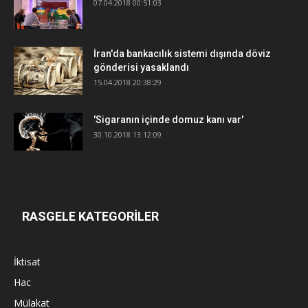
07.04.2018 00:51:03
İran'da bankacılık sistemi dışında döviz
gönderisi yasaklandı
15.04.2018 20:38:29
'Sigaranın içinde domuz kanı var'
30.10.2018 13:12:09
RASGELE KATEGORİLER
İktisat
Hac
Mülakat