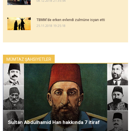
08.12.2018 21:35:54
TBMM'de erken evlendi zulmüne isyan etti
25.11.2018 19:25:18
MÜMTAZ ŞAHSİYETLER
Sultan Abdülhamid Han hakkında 7 itiraf