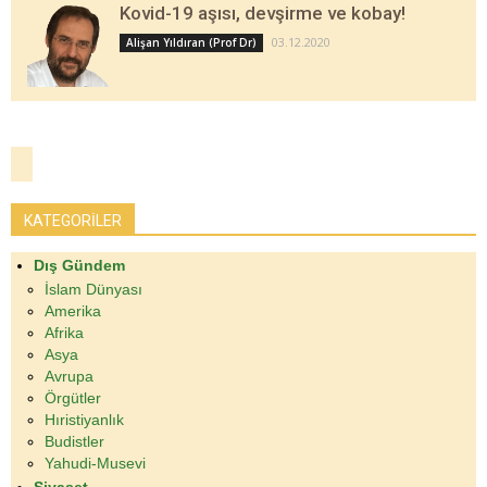
Kovid-19 aşısı, devşirme ve kobay!
03.12.2020
Alişan Yıldıran (Prof Dr)
KATEGORİLER
Dış Gündem
İslam Dünyası
Amerika
Afrika
Asya
Avrupa
Örgütler
Hıristiyanlık
Budistler
Yahudi-Musevi
Siyaset