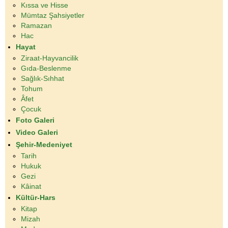
Kıssa ve Hisse
Mümtaz Şahsiyetler
Ramazan
Hac
Hayat
Ziraat-Hayvancilik
Gıda-Beslenme
Sağlık-Sıhhat
Tohum
Âfet
Çocuk
Foto Galeri
Video Galeri
Şehir-Medeniyet
Tarih
Hukuk
Gezi
Kâinat
Kültür-Hars
Kitap
Mizah