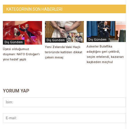
KATEGORİNİN SON HABERLERİ
Dış Gündem
Dış Gündem
Dış Gündem
Askerler Buteflika
Yeni Zelanda'daki Haçlı
Üyesi olduğumuz
adaylığını geri çektirdi,
teröründe katilden dikkat
düşman: NATO Erdoğan'ı
seçim ertelendi, kazanan
çeken mesaj
yine hedef yaptı
kaybeden meçhul
YORUM YAP