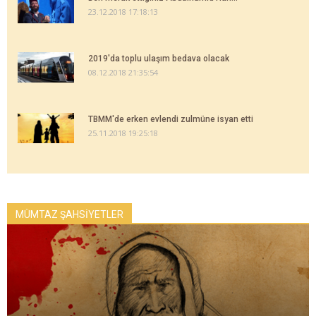
23.12.2018 17:18:13
2019'da toplu ulaşım bedava olacak
08.12.2018 21:35:54
TBMM'de erken evlendi zulmüne isyan etti
25.11.2018 19:25:18
MÜMTAZ ŞAHSİYETLER