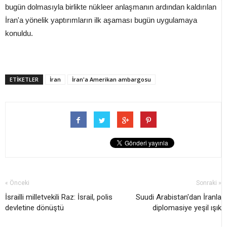
bugün dolmasıyla birlikte nükleer anlaşmanın ardından kaldırılan
İran'a yönelik yaptırımların ilk aşaması bugün uygulamaya
konuldu.
ETİKETLER
İran
İran'a Amerikan ambargosu
« Önceki
Sonraki »
İsrailli milletvekili Raz: İsrail, polis
Suudi Arabistan'dan İranla
devletine dönüştü
diplomasiye yeşil ışık