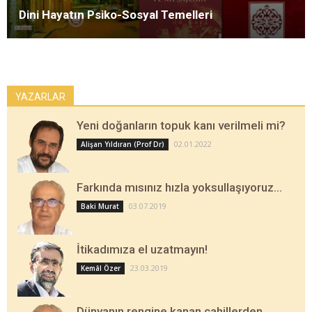
Dini Hayatın Psiko-Sosyal Temelleri
YAZARLAR
Yeni doğanların topuk kanı verilmeli mi?
02.01.2022
Alişan Yıldıran (Prof Dr)
Farkında mısınız hızla yoksullaşıyoruz…
03.07.2019
Baki Murat
İtikadımıza el uzatmayın!
23.03.2019
Kemâl Özer
Dünyanın rengine kanan cahillerden