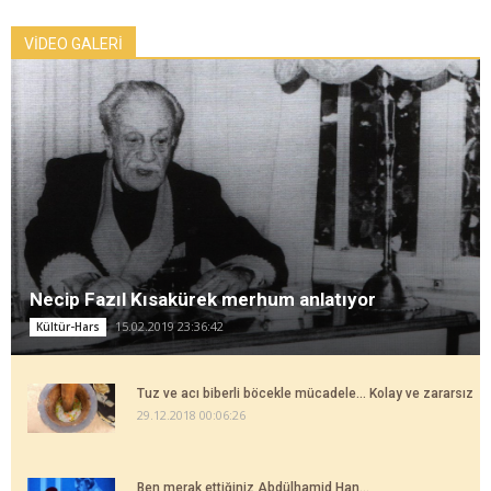
VİDEO GALERİ
Necip Fazıl Kısakürek merhum anlatıyor
15.02.2019 23:36:42
Kültür-Hars
Tuz ve acı biberli böcekle mücadele... Kolay ve zararsız
29.12.2018 00:06:26
Ben merak ettiğiniz Abdülhamid Han...