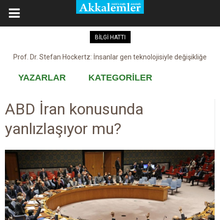
BİLGİ HATTI
Prof. Dr. Stefan Hockertz: İnsanlar gen teknolojisiyle değişikliğe
Kovid-19 aşısı, devşirme ve kobay!
maruz kalabilir
YAZARLAR
KATEGORİLER
ABD İran konusunda
yanlızlaşıyor mu?