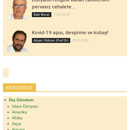
pervasız cehalete…
11.03.2019
Baki Murat
Kovid-19 aşısı, devşirme ve kobay!
03.12.2020
Alişan Yıldıran (Prof Dr)
KATEGORİLER
Dış Gündem
İslam Dünyası
Amerika
Afrika
Asya
Avrupa