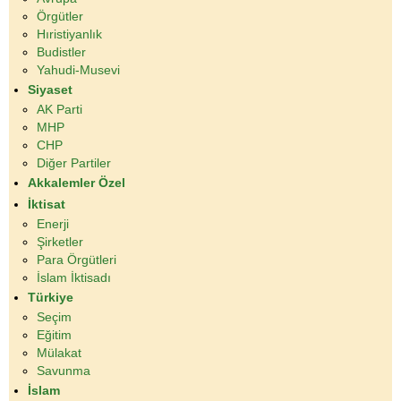
Örgütler
Hıristiyanlık
Budistler
Yahudi-Musevi
Siyaset
AK Parti
MHP
CHP
Diğer Partiler
Akkalemler Özel
İktisat
Enerji
Şirketler
Para Örgütleri
İslam İktisadı
Türkiye
Seçim
Eğitim
Mülakat
Savunma
İslam