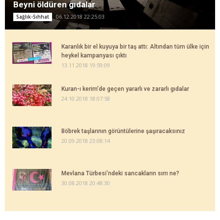
Beyni öldüren gıdalar
06.12.2018 22:25:03
Sağlık-Sıhhat
Karanlık bir el kuyuya bir taş attı: Altından tüm ülke için
heykel kampanyası çıktı
13.11.2018 19:59:09
Kuran-ı kerim'de geçen yararlı ve zararlı gıdalar
24.10.2018 18:07:58
Böbrek taşlarının görüntülerine şaşıracaksınız
20.09.2018 23:08:14
Mevlana Türbesi'ndeki sancakların sırrı ne?
30.08.2018 20:48:30