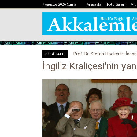
7 Ağustos 2026 Cuma
Anasayfa
Foto Galeri
Vid
Prof. Dr. Stefan Hockertz: İnsan
BİLGİ HATTI
kalabilir
İngiliz Kraliçesi'nin y