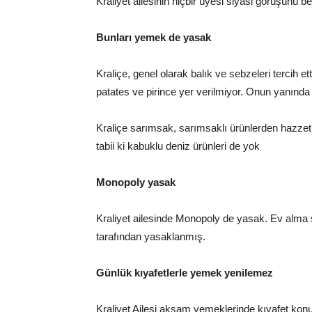
Kraliyet ailesinin hiçbir üyesi siyasi görüşünü 
Bunları yemek de yasak
Kraliçe, genel olarak balık ve sebzeleri tercih
patates ve pirince yer verilmiyor. Onun yanın
Kraliçe sarımsak, sarımsaklı ürünlerden hazze
tabii ki kabuklu deniz ürünleri de yok
Monopoly yasak
Kraliyet ailesinde Monopoly de yasak. Ev alm
tarafından yasaklanmış.
Günlük kıyafetlerle yemek yenilemez
Kraliyet Ailesi akşam yemeklerinde kıyafet konus