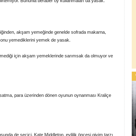
belirtemiyor. Bununla beraber oy kullanmaları da yasak.
 ettiğinden, akşam yemeğinde genelde sofrada makarna,
da onu yemediklerini yemek de yasak.
tmediği için akşam yemeklerinde sarımsak da olmuyor ve
a satma, para üzerinden dönen oyunun oynanması Kraliçe
unda de seçici. Kate Middleton, evlilik öncesi giyim tarzı