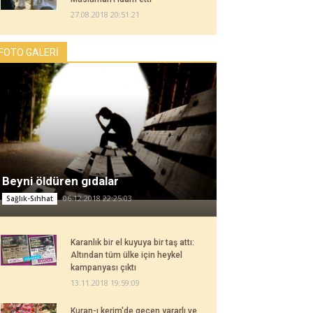
27.08.2018 20:51:21
FOTO GALERİ
Beyni öldüren gıdalar
06.12.2018 22:25:03
Sağlık-Sıhhat
Karanlık bir el kuyuya bir taş attı:
Altından tüm ülke için heykel
kampanyası çıktı
13.11.2018 19:59:09
Kuran-ı kerim'de geçen yararlı ve