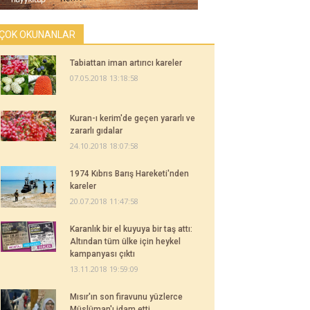
ÇOK OKUNANLAR
Tabiattan iman artırıcı kareler
07.05.2018 13:18:58
Kuran-ı kerim'de geçen yararlı ve
zararlı gıdalar
24.10.2018 18:07:58
1974 Kıbrıs Barış Hareketi'nden
kareler
20.07.2018 11:47:58
Karanlık bir el kuyuya bir taş attı:
Altından tüm ülke için heykel
kampanyası çıktı
13.11.2018 19:59:09
Mısır'ın son firavunu yüzlerce
Müslüman'ı idam etti