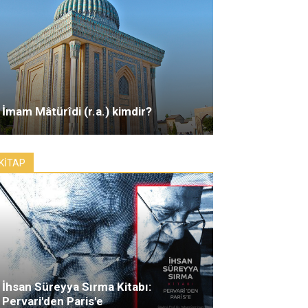
İmam Mâtürîdi (r.a.) kimdir?
KİTAP
İhsan Süreyya Sırma Kitabı:
Pervari'den Paris'e