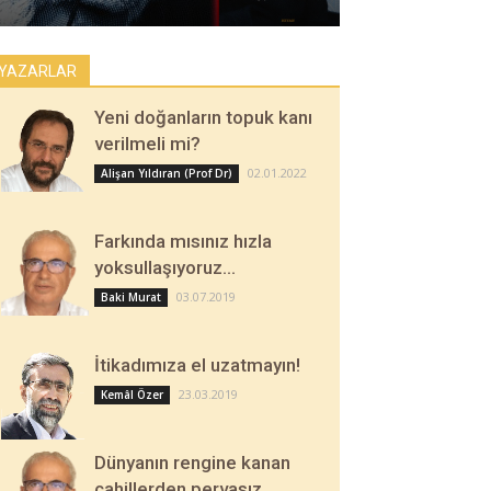
YAZARLAR
Yeni doğanların topuk kanı
verilmeli mi?
02.01.2022
Alişan Yıldıran (Prof Dr)
Farkında mısınız hızla
yoksullaşıyoruz…
03.07.2019
Baki Murat
İtikadımıza el uzatmayın!
23.03.2019
Kemâl Özer
Dünyanın rengine kanan
cahillerden pervasız