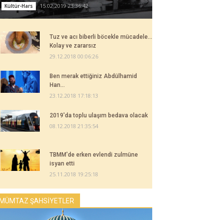
15.02.2019 23:36:42
Kültür-Hars
Tuz ve acı biberli böcekle mücadele...
Kolay ve zararsız
29.12.2018 00:06:26
Ben merak ettiğiniz Abdülhamid
Han...
23.12.2018 17:18:13
2019'da toplu ulaşım bedava olacak
08.12.2018 21:35:54
TBMM'de erken evlendi zulmüne
isyan etti
25.11.2018 19:25:18
MÜMTAZ ŞAHSİYETLER