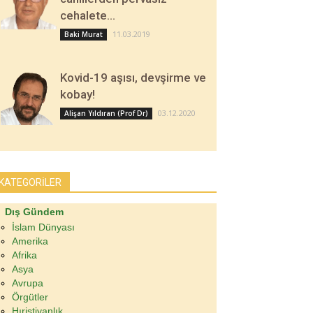
cehalete…
11.03.2019
Baki Murat
Kovid-19 aşısı, devşirme ve
kobay!
03.12.2020
Alişan Yıldıran (Prof Dr)
KATEGORİLER
Dış Gündem
İslam Dünyası
Amerika
Afrika
Asya
Avrupa
Örgütler
Hıristiyanlık