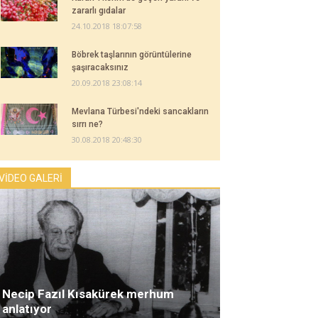
zararlı gıdalar
24.10.2018 18:07:58
Böbrek taşlarının görüntülerine
şaşıracaksınız
20.09.2018 23:08:14
Mevlana Türbesi'ndeki sancakların
sırrı ne?
30.08.2018 20:48:30
VİDEO GALERİ
Necip Fazıl Kısakürek merhum
anlatıyor