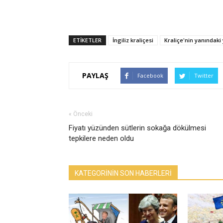
ETİKETLER
İngiliz kraliçesi
Kraliçe'nin yanındaki
PAYLAŞ
Facebook
Twitter
« Önceki
Fiyatı yüzünden sütlerin sokağa dökülmesi
tepkilere neden oldu
KATEGORİNİN SON HABERLERİ