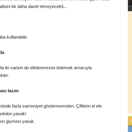
isini bir daha davet etmeyecekti...
a kullanabilir.
nda
nda iki varisin de etkilenmesini önlemek amacıyla
kler.
ası lazım
 önünde fazla samimiyet göstermemeleri. Çiftlerin el ele
antolon yasak!
lon giymesi yasak.