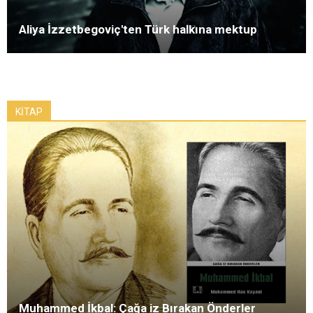
Aliya İzzetbegoviç'ten Türk halkına mektup
KİTAP
Muhammed İkbal: Çağa iz Bırakan Önderler