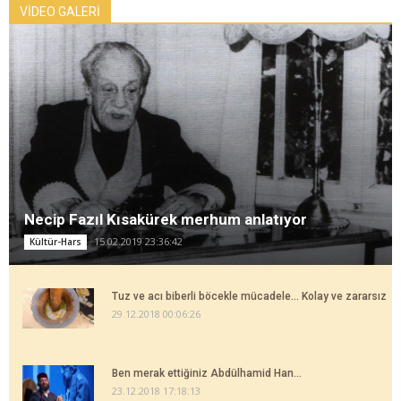
VİDEO GALERİ
Necip Fazıl Kısakürek merhum anlatıyor
15.02.2019 23:36:42
Kültür-Hars
Tuz ve acı biberli böcekle mücadele... Kolay ve zararsız
29.12.2018 00:06:26
Ben merak ettiğiniz Abdülhamid Han...
23.12.2018 17:18:13