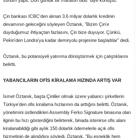
sunum yaptı. Dört günlük bir maraton oldu" diye konuştu.
Çin bankası ICBC'den alınan 3.6 milyar dolarlık kredinin
devamının geleceğini söyleyen Öztanık, "Bizim Çin'e
duyduğumuz ihtiyaçtan fazlasını, Çin bize duyuyor. Çünkü,
Pekin'den Londra'ya kadar demiryolu projesine başladılar" dedi.
Öztanık, bu potansiyeli yatırıma dönüştürmek için çalıştıklarını
belirtti.
YABANCILARIN OFİS KİRALAMA HIZINDA ARTIŞ VAR
İsmet Öztanık, başta Çinliler olmak üzere yabancı şirketlerin
Türkiye'den ofis kiralama hızlarının da arttığını belirtti. Öztanık,
yönetimini üstlendikleri Assembly Ferko Signature binasına olan
ilginin bu hızı gösterdiğini belirterek, binada istenirse ofis alanı
kiralanabildiği gibi aylık 150 dolarlık ödemelerle açık ofis
hizmetinin de alındığını söyledi. Öztanık, "Bu esneklik hem