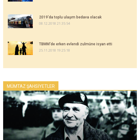
2019'da toplu ulaşım bedava olacak
08.12.2018 21:35:54
TBMM'de erken evlendi zulmüne isyan etti
25.11.2018 19:25:18
MÜMTAZ ŞAHSİYETLER