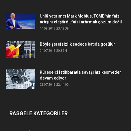
Ünlü yatırımcı Mark Mobius, TCMB'nin faiz
artışını eleştirdi, faizi artırmak çözüm değil
14.09.2018 23:12:39
Böyle şerefsizlik sadece batıda görülür
04.07.2018 20:32:41
Küreselci istihbaratla savaşı hız kesmeden
devam ediyor
23.07.2018 22:44:00
RASGELE KATEGORİLER