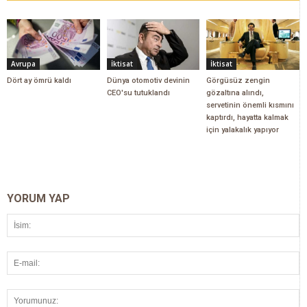
Avrupa
İktisat
İktisat
Dört ay ömrü kaldı
Dünya otomotiv devinin
Görgüsüz zengin
CEO'su tutuklandı
gözaltına alındı,
servetinin önemli kısmını
kaptırdı, hayatta kalmak
için yalakalık yapıyor
YORUM YAP