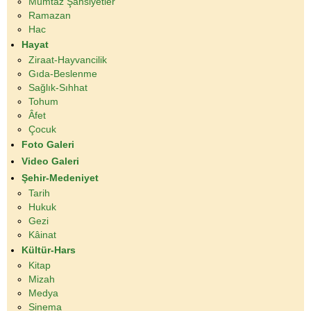
Mümtaz Şahsiyetler
Ramazan
Hac
Hayat
Ziraat-Hayvancilik
Gıda-Beslenme
Sağlık-Sıhhat
Tohum
Âfet
Çocuk
Foto Galeri
Video Galeri
Şehir-Medeniyet
Tarih
Hukuk
Gezi
Kâinat
Kültür-Hars
Kitap
Mizah
Medya
Sinema