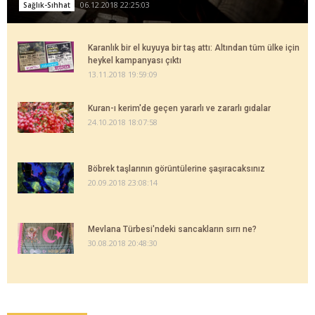
06.12.2018 22:25:03
Sağlık-Sıhhat
Karanlık bir el kuyuya bir taş attı: Altından tüm ülke için
heykel kampanyası çıktı
13.11.2018 19:59:09
Kuran-ı kerim'de geçen yararlı ve zararlı gıdalar
24.10.2018 18:07:58
Böbrek taşlarının görüntülerine şaşıracaksınız
20.09.2018 23:08:14
Mevlana Türbesi'ndeki sancakların sırrı ne?
30.08.2018 20:48:30