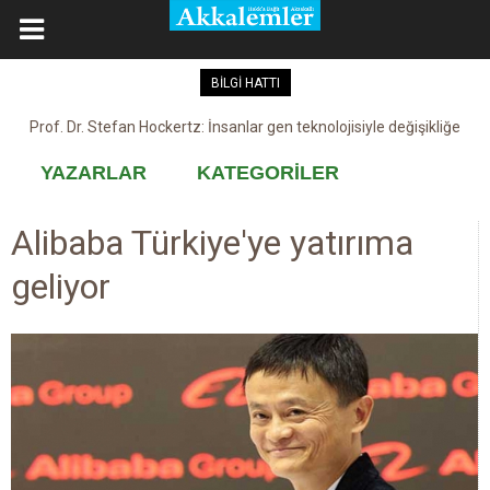
BİLGİ HATTI
Kovid-19 aşısı, devşirme ve kobay!
YAZARLAR
KATEGORİLER
Alibaba Türkiye'ye yatırıma
geliyor