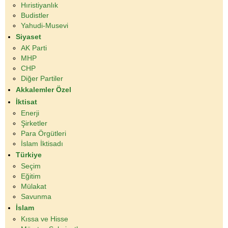
Hıristiyanlık
Budistler
Yahudi-Musevi
Siyaset
AK Parti
MHP
CHP
Diğer Partiler
Akkalemler Özel
İktisat
Enerji
Şirketler
Para Örgütleri
İslam İktisadı
Türkiye
Seçim
Eğitim
Mülakat
Savunma
İslam
Kıssa ve Hisse