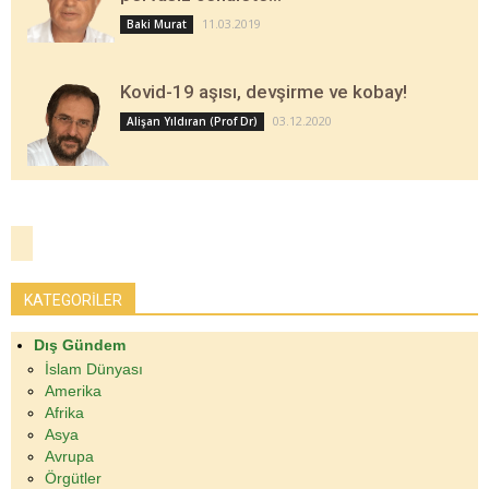
11.03.2019
Baki Murat
Kovid-19 aşısı, devşirme ve kobay!
03.12.2020
Alişan Yıldıran (Prof Dr)
KATEGORİLER
Dış Gündem
İslam Dünyası
Amerika
Afrika
Asya
Avrupa
Örgütler