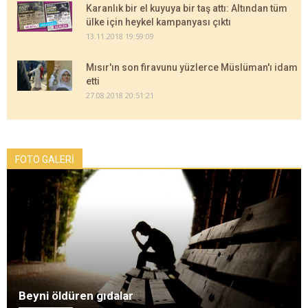
Karanlık bir el kuyuya bir taş attı: Altından tüm
ülke için heykel kampanyası çıktı
13.11.2018 19:59:09
Mısır'ın son firavunu yüzlerce Müslüman'ı idam
etti
27.08.2018 20:51:21
FOTO GALERİ
Beyni öldüren gıdalar