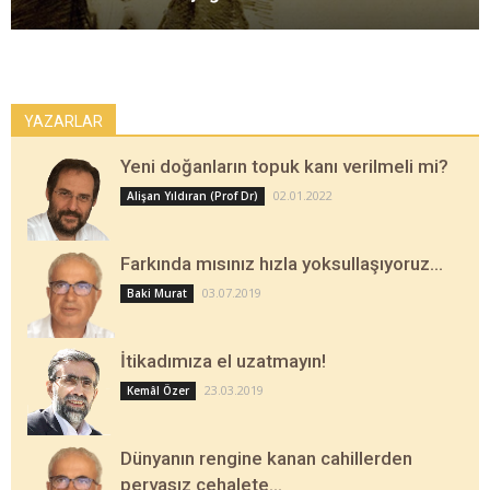
YAZARLAR
Yeni doğanların topuk kanı verilmeli mi?
02.01.2022
Alişan Yıldıran (Prof Dr)
Farkında mısınız hızla yoksullaşıyoruz…
03.07.2019
Baki Murat
İtikadımıza el uzatmayın!
23.03.2019
Kemâl Özer
Dünyanın rengine kanan cahillerden
pervasız cehalete…