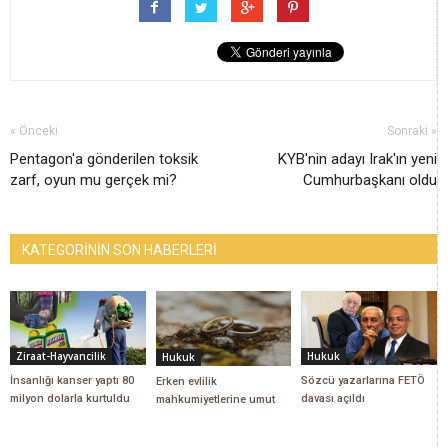
« Önceki
Sonraki »
Pentagon'a gönderilen toksik
KYB'nin adayı Irak'ın yeni
zarf, oyun mu gerçek mi?
Cumhurbaşkanı oldu
KATEGORİNİN SON HABERLERİ
Ziraat-Hayvancilik
Hukuk
Hukuk
İnsanlığı kanser yaptı 80
Sözcü yazarlarına FETÖ
Erken evlilik
milyon dolarla kurtuldu
davası açıldı
mahkumiyetlerine umut