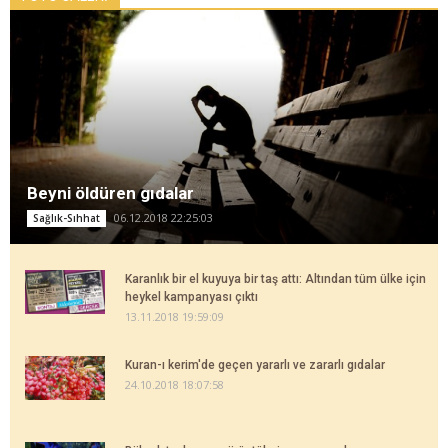
Beyni öldüren gıdalar
06.12.2018 22:25:03
Sağlık-Sıhhat
Karanlık bir el kuyuya bir taş attı: Altından tüm ülke için
heykel kampanyası çıktı
13.11.2018 19:59:09
Kuran-ı kerim'de geçen yararlı ve zararlı gıdalar
24.10.2018 18:07:58