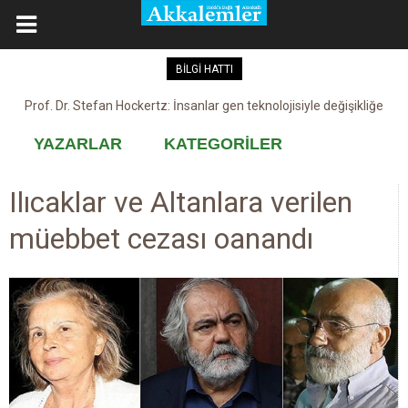
BİLGİ HATTI
Prof. Dr. Stefan Hockertz: İnsanlar gen teknolojisiyle değişikliğe
Kovid-19 aşısı, devşirme ve kobay!
maruz kalabilir
YAZARLAR
KATEGORİLER
Ilıcaklar ve Altanlara verilen
müebbet cezası oanandı