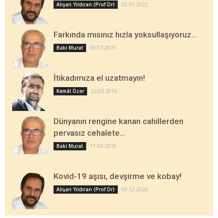
02.01.2022
Alişan Yıldıran (Prof Dr)
Farkında mısınız hızla yoksullaşıyoruz…
03.07.2019
Baki Murat
İtikadımıza el uzatmayın!
23.03.2019
Kemâl Özer
Dünyanın rengine kanan cahillerden
pervasız cehalete…
11.03.2019
Baki Murat
Kovid-19 aşısı, devşirme ve kobay!
03.12.2020
Alişan Yıldıran (Prof Dr)