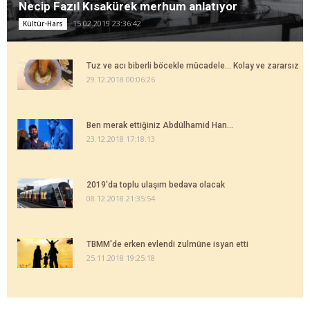
Necip Fazıl Kısakürek merhum anlatıyor
15.02.2019 23:36:42
Kültür-Hars
Tuz ve acı biberli böcekle mücadele... Kolay ve zararsız
29.12.2018 00:06:26
Ben merak ettiğiniz Abdülhamid Han...
23.12.2018 17:18:13
2019'da toplu ulaşım bedava olacak
08.12.2018 21:35:54
TBMM'de erken evlendi zulmüne isyan etti
25.11.2018 19:25:18