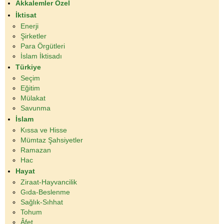
Akkalemler Özel
İktisat
Enerji
Şirketler
Para Örgütleri
İslam İktisadı
Türkiye
Seçim
Eğitim
Mülakat
Savunma
İslam
Kıssa ve Hisse
Mümtaz Şahsiyetler
Ramazan
Hac
Hayat
Ziraat-Hayvancilik
Gıda-Beslenme
Sağlık-Sıhhat
Tohum
Âfet