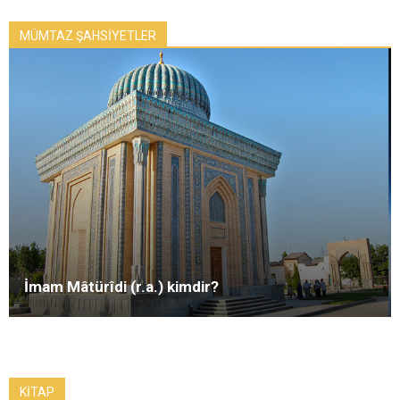
MÜMTAZ ŞAHSİYETLER
İmam Mâtürîdi (r.a.) kimdir?
KİTAP