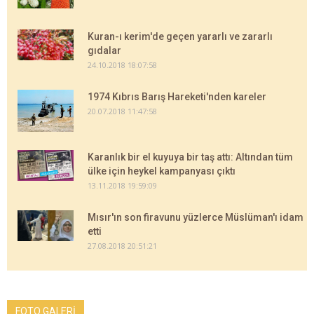
Kuran-ı kerim'de geçen yararlı ve zararlı
gıdalar
24.10.2018 18:07:58
1974 Kıbrıs Barış Hareketi'nden kareler
20.07.2018 11:47:58
Karanlık bir el kuyuya bir taş attı: Altından tüm
ülke için heykel kampanyası çıktı
13.11.2018 19:59:09
Mısır'ın son firavunu yüzlerce Müslüman'ı idam
etti
27.08.2018 20:51:21
FOTO GALERİ