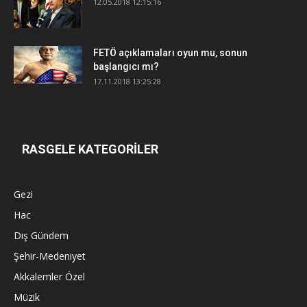
12.05.2018 12:15:16
FETÖ açıklamaları oyun mu, sonun
başlangıcı mı?
17.11.2018 13:25:28
RASGELE KATEGORİLER
Gezi
Hac
Dış Gündem
Şehir-Medeniyet
Akkalemler Özel
Müzik