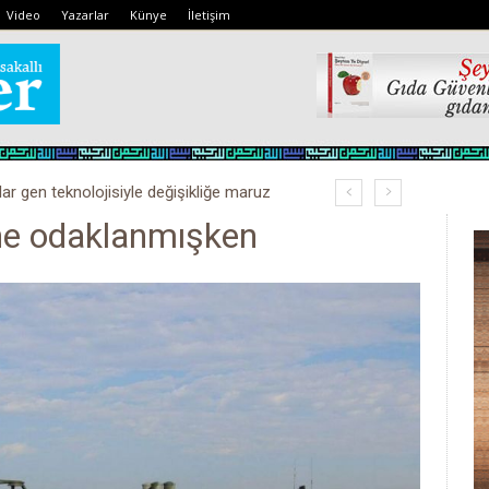
Video
Yazarlar
Künye
İletişim
lar gen teknolojisiyle değişikliğe maruz
ne odaklanmışken