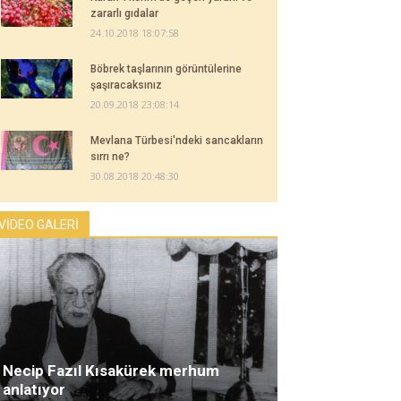
zararlı gıdalar
24.10.2018 18:07:58
Böbrek taşlarının görüntülerine
şaşıracaksınız
20.09.2018 23:08:14
Mevlana Türbesi'ndeki sancakların
sırrı ne?
30.08.2018 20:48:30
VİDEO GALERİ
Necip Fazıl Kısakürek merhum
anlatıyor