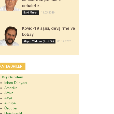
cehalete…
11.03.2019
Baki Murat
Kovid-19 aşısı, devşirme ve
kobay!
03.12.2020
Alişan Yıldıran (Prof Dr)
KATEGORİLER
Dış Gündem
İslam Dünyası
Amerika
Afrika
Asya
Avrupa
Örgütler
Hıristiyanlık