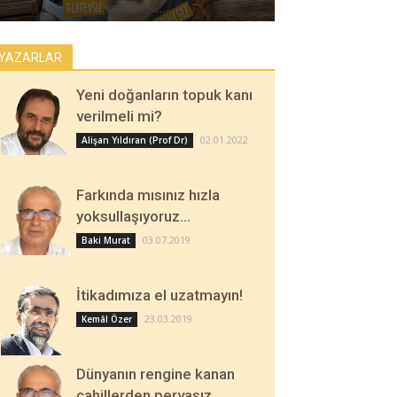
YAZARLAR
Yeni doğanların topuk kanı
verilmeli mi?
02.01.2022
Alişan Yıldıran (Prof Dr)
Farkında mısınız hızla
yoksullaşıyoruz…
03.07.2019
Baki Murat
İtikadımıza el uzatmayın!
23.03.2019
Kemâl Özer
Dünyanın rengine kanan
cahillerden pervasız