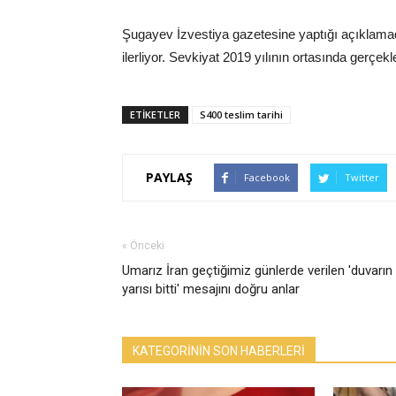
Şugayev İzvestiya gazetesine yaptığı açıklamada
ilerliyor. Sevkiyat 2019 yılının ortasında gerçek
ETİKETLER
S400 teslim tarihi
PAYLAŞ
Facebook
Twitter
« Önceki
Umarız İran geçtiğimiz günlerde verilen 'duvarın
yarısı bitti' mesajını doğru anlar
KATEGORİNİN SON HABERLERİ