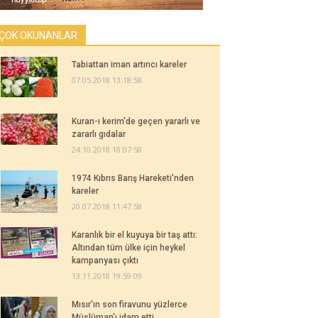
ÇOK OKUNANLAR
Tabiattan iman artırıcı kareler
07.05.2018 13:18:58
Kuran-ı kerim'de geçen yararlı ve
zararlı gıdalar
24.10.2018 18:07:58
1974 Kıbrıs Barış Hareketi'nden
kareler
20.07.2018 11:47:58
Karanlık bir el kuyuya bir taş attı:
Altından tüm ülke için heykel
kampanyası çıktı
13.11.2018 19:59:09
Mısır'ın son firavunu yüzlerce
Müslüman'ı idam etti