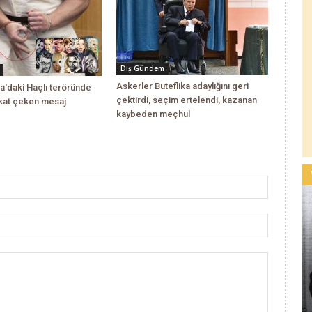
Dış Gündem
Askerler Buteflika adaylığını geri
a'daki Haçlı teröründe
çektirdi, seçim ertelendi, kazanan
kkat çeken mesaj
kaybeden meçhul