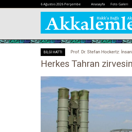
6 Ağustos 2026 Perşembe
Anasayfa
Foto Galeri
Prof. Dr. Stefan Hockertz: İnsan
BİLGİ HATTI
kalabilir
Herkes Tahran zirvesi