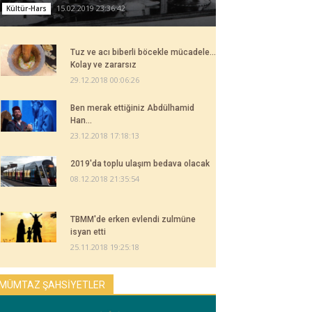
15.02.2019 23:36:42
Kültür-Hars
Tuz ve acı biberli böcekle mücadele...
Kolay ve zararsız
29.12.2018 00:06:26
Ben merak ettiğiniz Abdülhamid
Han...
23.12.2018 17:18:13
2019'da toplu ulaşım bedava olacak
08.12.2018 21:35:54
TBMM'de erken evlendi zulmüne
isyan etti
25.11.2018 19:25:18
MÜMTAZ ŞAHSİYETLER