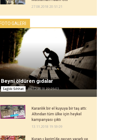
27.08.2018 20:51:21
FOTO GALERİ
Beyni öldüren gıdalar
06.12.2018 22:25:03
Sağlık-Sıhhat
Karanlık bir el kuyuya bir taş attı:
Altından tüm ülke için heykel
kampanyası çıktı
13.11.2018 19:59:09
Kuran-ı kerim'de geçen yararlı ve