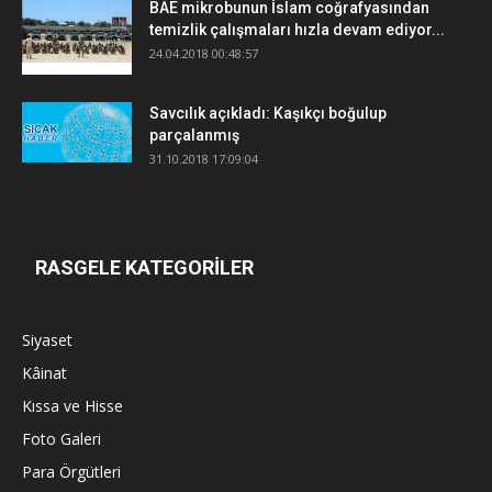
BAE mikrobunun İslam coğrafyasından
temizlik çalışmaları hızla devam ediyor...
24.04.2018 00:48:57
Savcılık açıkladı: Kaşıkçı boğulup
parçalanmış
31.10.2018 17:09:04
RASGELE KATEGORİLER
Siyaset
Kâinat
Kıssa ve Hisse
Foto Galeri
Para Örgütleri