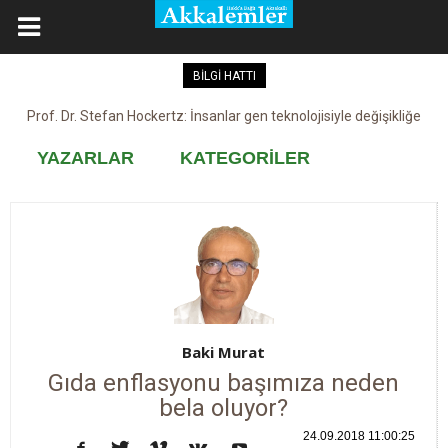
BİLGİ HATTI
Prof. Dr. Stefan Hockertz: İnsanlar gen teknolojisiyle değişikliğe
Kovid-19 aşısı, devşirme ve kobay!
maruz kalabilir
YAZARLAR
KATEGORİLER
Baki Murat
Gıda enflasyonu başımıza neden
bela oluyor?
24.09.2018 11:00:25