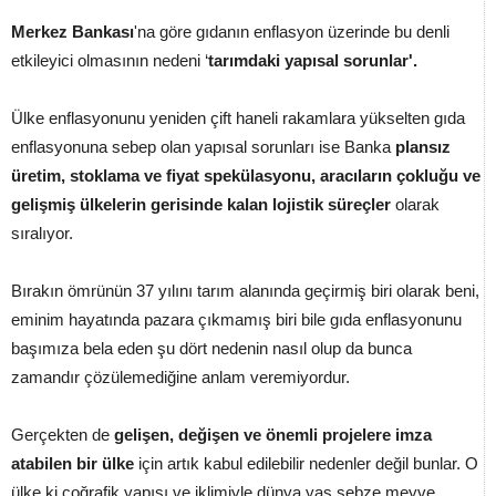
Merkez Bankası
'na göre gıdanın enflasyon üzerinde bu denli
etkileyici olmasının nedeni ‘
tarımdaki yapısal sorunlar'.
Ülke enflasyonunu yeniden çift haneli rakamlara yükselten gıda
enflasyonuna sebep olan yapısal sorunları ise Banka
plansız
üretim, stoklama ve fiyat spekülasyonu, aracıların çokluğu ve
gelişmiş ülkelerin gerisinde kalan lojistik süreçler
olarak
sıralıyor.
Bırakın ömrünün 37 yılını tarım alanında geçirmiş biri olarak beni,
eminim hayatında pazara çıkmamış biri bile gıda enflasyonunu
başımıza bela eden şu dört nedenin nasıl olup da bunca
zamandır çözülemediğine anlam veremiyordur.
Gerçekten de
gelişen, değişen ve önemli projelere imza
atabilen bir ülke
için artık kabul edilebilir nedenler değil bunlar. O
ülke ki coğrafik yapısı ve iklimiyle dünya yaş sebze meyve