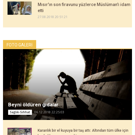
Mısır'ın son firavunu yüzlerce Müslüman'ı idam
etti
27.08.2018 20:51:21
FOTO GALERİ
Beyni öldüren gıdalar
06.12.2018 22:25:03
Sağlık-Sıhhat
Karanlık bir el kuyuya bir taş attı: Altından tüm ülke için