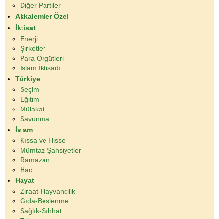
Diğer Partiler
Akkalemler Özel
İktisat
Enerji
Şirketler
Para Örgütleri
İslam İktisadı
Türkiye
Seçim
Eğitim
Mülakat
Savunma
İslam
Kıssa ve Hisse
Mümtaz Şahsiyetler
Ramazan
Hac
Hayat
Ziraat-Hayvancilik
Gıda-Beslenme
Sağlık-Sıhhat