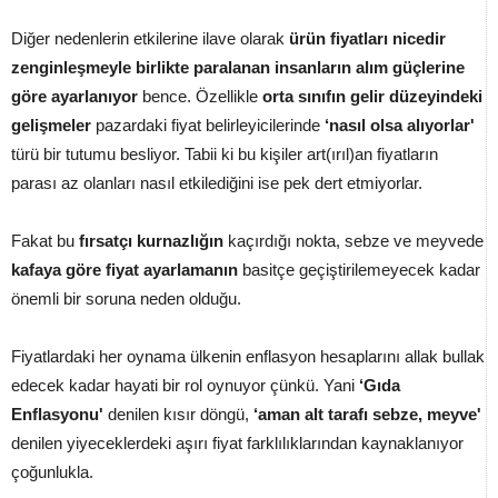
Diğer nedenlerin etkilerine ilave olarak
ürün fiyatları nicedir
zenginleşmeyle birlikte paralanan insanların alım güçlerine
göre ayarlanıyor
bence. Özellikle
orta sınıfın gelir düzeyindeki
gelişmeler
pazardaki fiyat belirleyicilerinde
‘nasıl olsa alıyorlar'
türü bir tutumu besliyor. Tabii ki bu kişiler art(ırıl)an fiyatların
parası az olanları nasıl etkilediğini ise pek dert etmiyorlar.
Fakat bu
fırsatçı kurnazlığın
kaçırdığı nokta, sebze ve meyvede
kafaya göre fiyat ayarlamanın
basitçe geçiştirilemeyecek kadar
önemli bir soruna neden olduğu.
Fiyatlardaki her oynama ülkenin enflasyon hesaplarını allak bullak
edecek kadar hayati bir rol oynuyor çünkü. Yani
‘Gıda
Enflasyonu'
denilen kısır döngü,
‘aman alt tarafı sebze, meyve'
denilen yiyeceklerdeki aşırı fiyat farklılıklarından kaynaklanıyor
çoğunlukla.