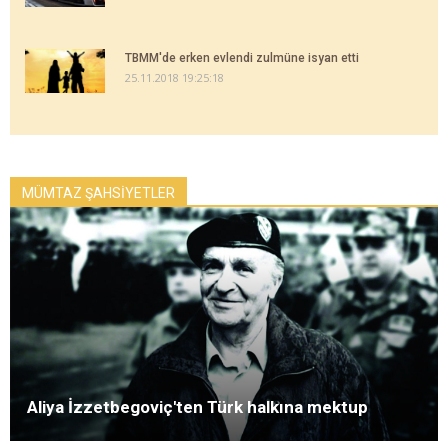
TBMM'de erken evlendi zulmüne isyan etti
25.11.2018 19:25:18
MÜMTAZ ŞAHSİYETLER
Aliya İzzetbegoviç'ten Türk halkına mektup