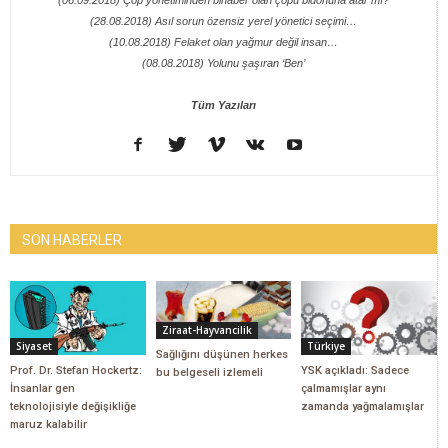
(06.09.2018) Çöp yönetiminden bihaber olan çöpü bidonuna atar mı?
(28.08.2018) Asıl sorun özensiz yerel yönetici seçimi…
(10.08.2018) Felaket olan yağmur değil insan…
(08.08.2018) Yolunu şaşıran ‘Ben’
Tüm Yazıları
SON HABERLER
Ziraat-Hayvancilik
Siyaset
Türkiye
Sağlığını düşünen herkes
Prof. Dr. Stefan Hockertz:
YSK açıkladı: Sadece
bu belgeseli izlemeli
İnsanlar gen
çalmamışlar aynı
teknolojisiyle değişikliğe
zamanda yağmalamışlar
maruz kalabilir