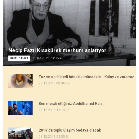
Necip Fazıl Kısakürek merhum anlatıyor
15.02.2019 23:36:42
Kültür-Hars
Tuz ve acı biberli böcekle mücadele... Kolay ve zararsız
29.12.2018 00:06:26
Ben merak ettiğiniz Abdülhamid Han...
23.12.2018 17:18:13
2019'da toplu ulaşım bedava olacak
08.12.2018 21:35:54