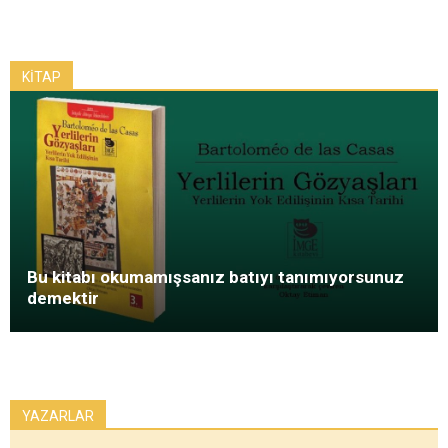
KİTAP
Bu kitabı okumamışsanız batıyı tanımıyorsunuz
demektir
YAZARLAR