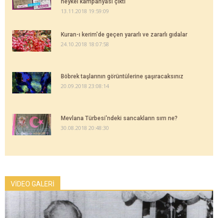
heykel kampanyası çıktı
13.11.2018 19:59:09
Kuran-ı kerim'de geçen yararlı ve zararlı gıdalar
24.10.2018 18:07:58
Böbrek taşlarının görüntülerine şaşıracaksınız
20.09.2018 23:08:14
Mevlana Türbesi'ndeki sancakların sırrı ne?
30.08.2018 20:48:30
VİDEO GALERİ