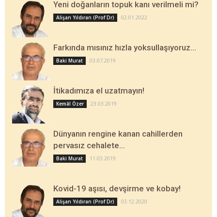
Yeni doğanların topuk kanı verilmeli mi?
02.01.2022
Alişan Yıldıran (Prof Dr)
Farkında mısınız hızla yoksullaşıyoruz…
03.07.2019
Baki Murat
İtikadımıza el uzatmayın!
23.03.2019
Kemâl Özer
Dünyanın rengine kanan cahillerden
pervasız cehalete…
11.03.2019
Baki Murat
Kovid-19 aşısı, devşirme ve kobay!
03.12.2020
Alişan Yıldıran (Prof Dr)