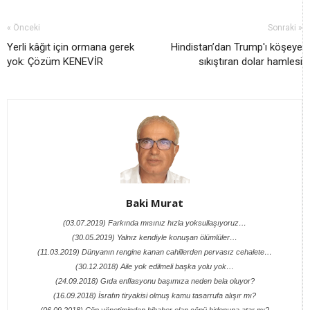
« Önceki
Sonraki »
Yerli kâğıt için ormana gerek
Hindistan’dan Trump'ı köşeye
yok: Çözüm KENEVİR
sıkıştıran dolar hamlesi
Baki Murat
(03.07.2019) Farkında mısınız hızla yoksullaşıyoruz…
(30.05.2019) Yalnız kendiyle konuşan ölümlüler…
(11.03.2019) Dünyanın rengine kanan cahillerden pervasız cehalete…
(30.12.2018) Aile yok edilmeli başka yolu yok…
(24.09.2018) Gıda enflasyonu başımıza neden bela oluyor?
(16.09.2018) İsrafın tiryakisi olmuş kamu tasarrufa alışır mı?