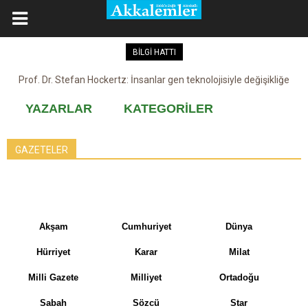
BİLGİ HATTI
Prof. Dr. Stefan Hockertz: İnsanlar gen teknolojisiyle değişikliğe
maruz kalabilir
YAZARLAR
KATEGORİLER
GAZETELER
Akşam
Cumhuriyet
Dünya
Hürriyet
Karar
Milat
Milli Gazete
Milliyet
Ortadoğu
Sabah
Sözcü
Star