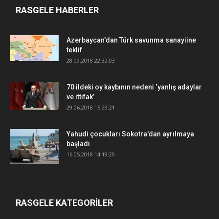
RASGELE HABERLER
Azerbaycan'dan Türk savunma sanayiine
teklif
28.09.2018 22:32:03
70 ildeki oy kaybının nedeni ‘yanlış adaylar
ve ittifak’
29.06.2018 16:29:21
Yahudi çocukları Sokotra'dan ayrılmaya
başladı
16.05.2018 14:19:29
RASGELE KATEGORİLER