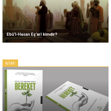
Ebü’l-Hasan Eş’arî kimdir?
KİTAP