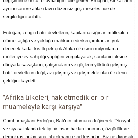
değişiminde öncü rol oynadığını dile getiren Erdoğan, Afrikalıların
aynı insani ve ahlaki tavrı düzensiz göç meselesinde de
sergilediğini anlattı.
Erdoğan, zengin batılı devletlerin, kapılarına sığınan mültecileri
ölüme, açlığa ve yokluğa mahkum ederken, imkanları yok
denecek kadar kısıtlı pek çok Afrika ülkesinin milyonlarca
mülteciye ev sahipliği yaptığını vurgulayarak, sanılanın aksine
dünyada savaşların, çatışmaların ve göçlerin yükünü gelişmiş
batılı devletlerin değil, az gelişmiş ve gelişmekte olan ülkelerin
çektiğini kaydetti.
"Afrika ülkeleri, hak etmedikleri bir
muameleyle karşı karşıya"
Cumhurbaşkanı Erdoğan, Batı'nın tutumuna değinerek, "Sosyal
ve siyasal alanda tek tip bir insan hakları tanımına, özgürlük ve
demokrasi anlayışına tabi olmanızı şart koşarlar. 'Biz ne diyorsak