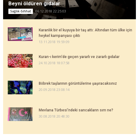
Beyni öldüren gıdalar
06.12.2018 22:25:03
Sağlık-Sıhhat
Karanlık bir el kuyuya bir taş attı: Altından tüm ülke için
heykel kampanyası çıktı
13.11.2018 19:59:09
Kuran-ı kerim'de geçen yararlı ve zararlı gıdalar
24.10.2018 18:07:58
Böbrek taşlarının görüntülerine şaşıracaksınız
20.09.2018 23:08:14
Mevlana Türbesi'ndeki sancakların sırrı ne?
30.08.2018 20:48:30