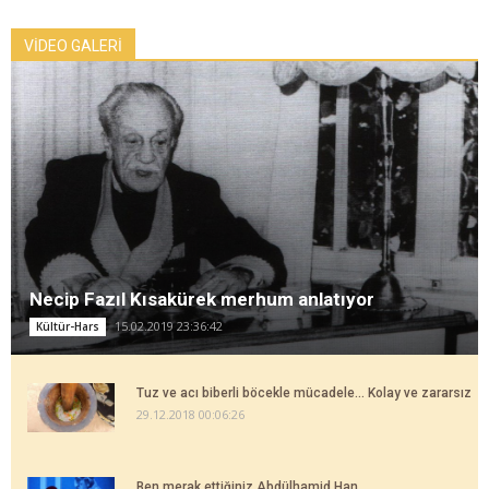
VİDEO GALERİ
Necip Fazıl Kısakürek merhum anlatıyor
15.02.2019 23:36:42
Kültür-Hars
Tuz ve acı biberli böcekle mücadele... Kolay ve zararsız
29.12.2018 00:06:26
Ben merak ettiğiniz Abdülhamid Han...