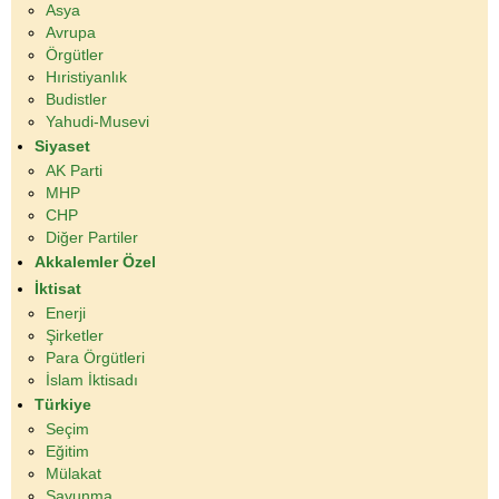
Asya
Avrupa
Örgütler
Hıristiyanlık
Budistler
Yahudi-Musevi
Siyaset
AK Parti
MHP
CHP
Diğer Partiler
Akkalemler Özel
İktisat
Enerji
Şirketler
Para Örgütleri
İslam İktisadı
Türkiye
Seçim
Eğitim
Mülakat
Savunma