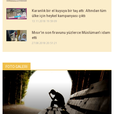
Karanlık bir el kuyuya bir taş attı: Altından tüm
ülke için heykel kampanyası çıktı
13.11.2018 19:59:09
Mısır'ın son firavunu yüzlerce Müslüman'ı idam
etti
27.08.2018 20:51:21
FOTO GALERİ