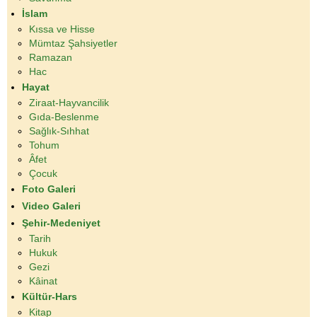
İslam
Kıssa ve Hisse
Mümtaz Şahsiyetler
Ramazan
Hac
Hayat
Ziraat-Hayvancilik
Gıda-Beslenme
Sağlık-Sıhhat
Tohum
Âfet
Çocuk
Foto Galeri
Video Galeri
Şehir-Medeniyet
Tarih
Hukuk
Gezi
Kâinat
Kültür-Hars
Kitap