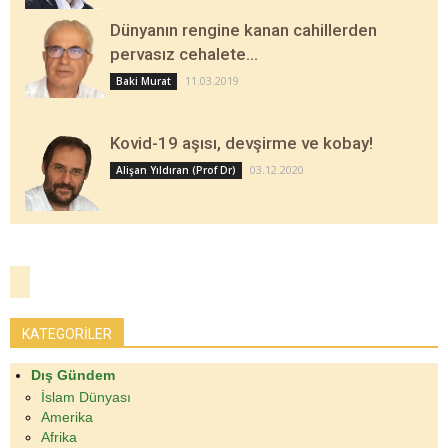
Dünyanın rengine kanan cahillerden
pervasız cehalete…
11.03.2019
Baki Murat
Kovid-19 aşısı, devşirme ve kobay!
03.12.2020
Alişan Yıldıran (Prof Dr)
KATEGORİLER
Dış Gündem
İslam Dünyası
Amerika
Afrika