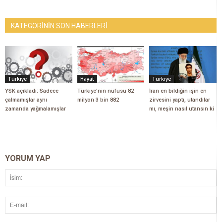
KATEGORİNİN SON HABERLERİ
Türkiye
Hayat
Türkiye
YSK açıkladı: Sadece
Türkiye'nin nüfusu 82
İran en bildiğin işin en
çalmamışlar aynı
milyon 3 bin 882
zirvesini yaptı, utandılar
zamanda yağmalamışlar
mı, meşin nasıl utansın ki
YORUM YAP