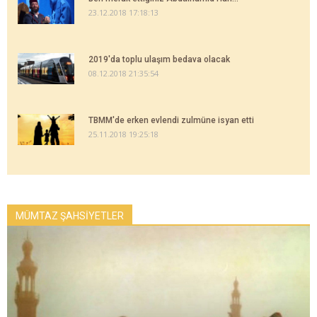
23.12.2018 17:18:13
2019'da toplu ulaşım bedava olacak
08.12.2018 21:35:54
TBMM'de erken evlendi zulmüne isyan etti
25.11.2018 19:25:18
MÜMTAZ ŞAHSİYETLER