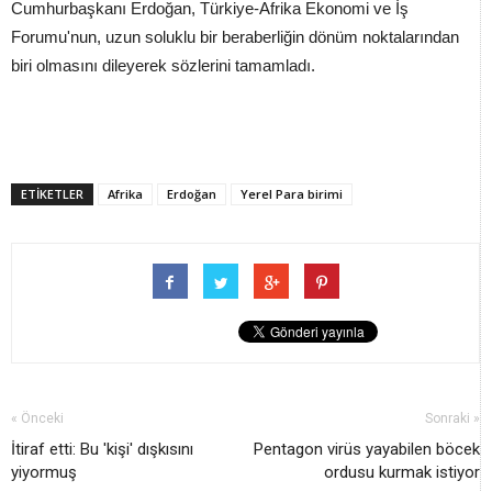
Cumhurbaşkanı Erdoğan, Türkiye-Afrika Ekonomi ve İş
Forumu'nun, uzun soluklu bir beraberliğin dönüm noktalarından
biri olmasını dileyerek sözlerini tamamladı.
ETİKETLER
Afrika
Erdoğan
Yerel Para birimi
« Önceki
Sonraki »
İtiraf etti: Bu 'kişi' dışkısını
Pentagon virüs yayabilen böcek
yiyormuş
ordusu kurmak istiyor