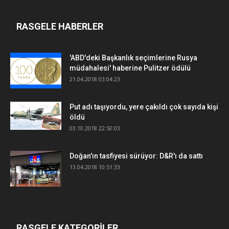
RASGELE HABERLER
'ABD'deki Başkanlık seçimlerine Rusya
müdahalesi' haberine Pulitzer ödülü
21.04.2018 03:04:23
Put adı taşıyordu, yere çakıldı çok sayıda kişi
öldü
03.10.2018 22:50:03
Doğan'ın tasfiyesi sürüyor: D&R'ı da sattı
13.04.2018 10:51:33
RASGELE KATEGORİLER