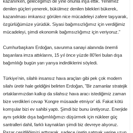
kazanırken, geleceğimizi de yine onunla inşa ettik. Yenilmez
denilen güçleri yenerek, bükülmez denilen bilekleri bükerek,
kazanılması imkansız görülen nice mücadeleyi zafere taşıyarak,
özgürlüğümüze yürüdük. Siyasi bağımsızlığımız için verdiğimiz
mücadeleyi, şimdi ekonomik bağımsızlığımız için veriyoruz."
Cumhurbaşkanı Erdoğan, savunma sanayi alanında önemli
başarılara imza attıklarını, 15 yıl önce yüzde 80'leri bulan dışa
bağımlılığı bugün yarı yarıya indirdiklerini söyledi.
Türkiye'nin, silahlı insansız hava araçları gibi pek çok modern
silahı üretir hale geldiğini belirten Erdoğan, "Bir zamanlar stratejik
ortaklarımızdan kalkıp da silahsız hava aracı istediğimiz zaman
bize verdikleri cevap 'Kongre müsaade etmiyor' idi. Fakat kötü
komşular bizi ev sahibi yaptı. Şimdi biz bunu üretiyoruz. Enerjide
aynı şekilde dışa bağımlılığımızı düşürmek için nükleer güç
santralleri dahil, farklı kaynakları şimdi biz devreye alıyoruz.
Pazar çeşitliliğimizi arttırarak, sadece üretip satmak yerine uzun