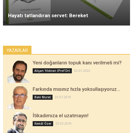
Hayatı tatlandıran servet: Bereket
YAZARLAR
Yeni doğanların topuk kanı verilmeli mi?
02.01.2022
Alişan Yıldıran (Prof Dr)
Farkında mısınız hızla yoksullaşıyoruz…
03.07.2019
Baki Murat
İtikadımıza el uzatmayın!
23.03.2019
Kemâl Özer