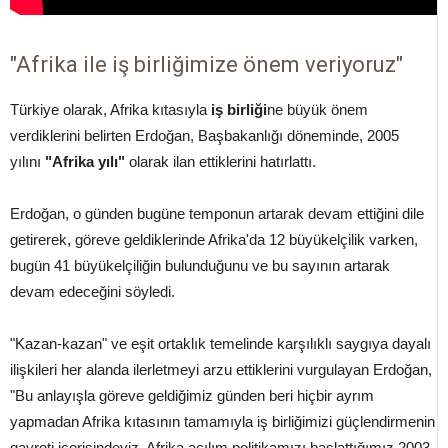
"Afrika ile iş birliğimize önem veriyoruz"
Türkiye olarak, Afrika kıtasıyla
iş birliği
ne büyük önem
verdiklerini belirten Erdoğan, Başbakanlığı döneminde, 2005
yılını
"Afrika yılı"
olarak ilan ettiklerini hatırlattı.
Erdoğan, o günden bugüne temponun artarak devam ettiğini dile
getirerek, göreve geldiklerinde Afrika'da 12 büyükelçilik varken,
bugün 41 büyükelçiliğin bulunduğunu ve bu sayının artarak
devam edeceğini söyledi.
"Kazan-kazan" ve eşit ortaklık temelinde karşılıklı saygıya dayalı
ilişkileri her alanda ilerletmeyi arzu ettiklerini vurgulayan Erdoğan,
"Bu anlayışla göreve geldiğimiz günden beri hiçbir ayrım
yapmadan Afrika kıtasının tamamıyla iş birliğimizi güçlendirmenin
gayreti içerisindeyiz. Afrika açılım politikamızı başlattığımız 2003