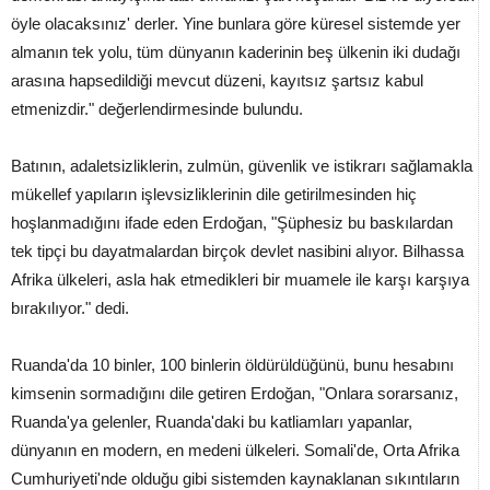
öyle olacaksınız' derler. Yine bunlara göre küresel sistemde yer
almanın tek yolu, tüm dünyanın kaderinin beş ülkenin iki dudağı
arasına hapsedildiği mevcut düzeni, kayıtsız şartsız kabul
etmenizdir." değerlendirmesinde bulundu.
Batının, adaletsizliklerin, zulmün, güvenlik ve istikrarı sağlamakla
mükellef yapıların işlevsizliklerinin dile getirilmesinden hiç
hoşlanmadığını ifade eden Erdoğan, "Şüphesiz bu baskılardan
tek tipçi bu dayatmalardan birçok devlet nasibini alıyor. Bilhassa
Afrika ülkeleri, asla hak etmedikleri bir muamele ile karşı karşıya
bırakılıyor." dedi.
Ruanda'da 10 binler, 100 binlerin öldürüldüğünü, bunu hesabını
kimsenin sormadığını dile getiren Erdoğan, "Onlara sorarsanız,
Ruanda'ya gelenler, Ruanda'daki bu katliamları yapanlar,
dünyanın en modern, en medeni ülkeleri. Somali'de, Orta Afrika
Cumhuriyeti'nde olduğu gibi sistemden kaynaklanan sıkıntıların