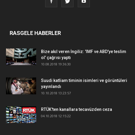
RASGELE HABERLER
Bize akıl veren İngiliz: 'IMF ve ABD'ye teslim
ol' çağrısı yaptı
10.08.2018 19:36:30
Suudi katliam timinin isimleri ve görüntüleri
yayınlandı
10.10.2018 13:23:57
RTÜK'ten kanallara tecavüzden ceza
04.10.2018 12:15:22