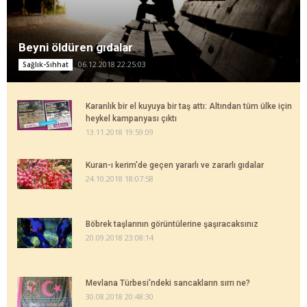
Beyni öldüren gıdalar
06.12.2018 22:25:03
Sağlık-Sıhhat
Karanlık bir el kuyuya bir taş attı: Altından tüm ülke için
heykel kampanyası çıktı
13.11.2018 19:59:09
Kuran-ı kerim'de geçen yararlı ve zararlı gıdalar
24.10.2018 18:07:58
Böbrek taşlarının görüntülerine şaşıracaksınız
20.09.2018 23:08:14
Mevlana Türbesi'ndeki sancakların sırrı ne?
30.08.2018 20:48:30