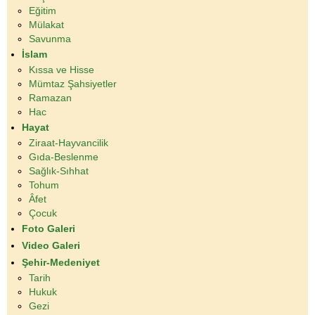
Eğitim
Mülakat
Savunma
İslam
Kıssa ve Hisse
Mümtaz Şahsiyetler
Ramazan
Hac
Hayat
Ziraat-Hayvancilik
Gıda-Beslenme
Sağlık-Sıhhat
Tohum
Âfet
Çocuk
Foto Galeri
Video Galeri
Şehir-Medeniyet
Tarih
Hukuk
Gezi