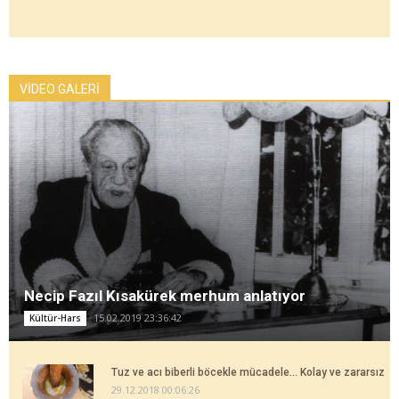
VİDEO GALERİ
Necip Fazıl Kısakürek merhum anlatıyor
15.02.2019 23:36:42
Kültür-Hars
Tuz ve acı biberli böcekle mücadele... Kolay ve zararsız
29.12.2018 00:06:26