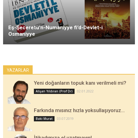
Eş-Şeceretü’n-Numaniyye fi’d-Devlet-i
Osmaniyye
YAZARLAR
Yeni doğanların topuk kanı verilmeli mi?
02.01.2022
Alişan Yıldıran (Prof Dr)
Farkında mısınız hızla yoksullaşıyoruz…
03.07.2019
Baki Murat
İtikadımıza el uzatmayın!