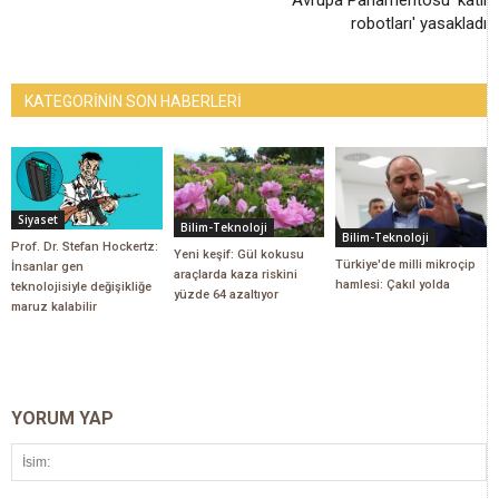
Avrupa Parlamentosu 'katil
robotları' yasakladı
KATEGORİNİN SON HABERLERİ
Siyaset
Bilim-Teknoloji
Bilim-Teknoloji
Prof. Dr. Stefan Hockertz:
Yeni keşif: Gül kokusu
Türkiye'de milli mikroçip
İnsanlar gen
araçlarda kaza riskini
hamlesi: Çakıl yolda
teknolojisiyle değişikliğe
yüzde 64 azaltıyor
maruz kalabilir
YORUM YAP