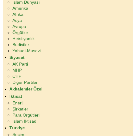
İslam Dünyası
Amerika
Afrika
Asya
Avrupa
Örgütler
Hıristiyanlık
Budistler
Yahudi-Musevi
Siyaset
AK Parti
MHP
CHP
Diğer Partiler
Akkalemler Özel
İktisat
Enerji
Şirketler
Para Örgütleri
İslam İktisadı
Türkiye
Seçim