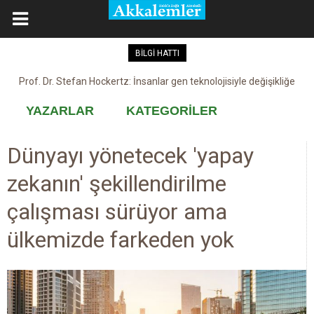
BİLGİ HATTI
Kovid-19 aşısı, devşirme ve kobay!
YAZARLAR
KATEGORİLER
Dünyayı yönetecek 'yapay
zekanın' şekillendirilme
çalışması sürüyor ama
ülkemizde farkeden yok