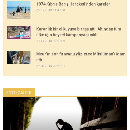
1974 Kıbrıs Barış Hareketi'nden kareler
20.07.2018 11:47:58
Karanlık bir el kuyuya bir taş attı: Altından tüm
ülke için heykel kampanyası çıktı
13.11.2018 19:59:09
Mısır'ın son firavunu yüzlerce Müslüman'ı idam
etti
27.08.2018 20:51:21
FOTO GALERİ