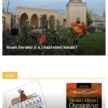
İmam Serahsî (r.a.) hazretleri kimdir?
KİTAP