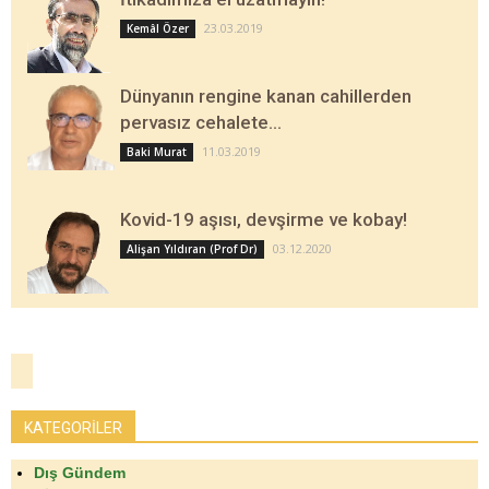
23.03.2019
Kemâl Özer
Dünyanın rengine kanan cahillerden
pervasız cehalete…
11.03.2019
Baki Murat
Kovid-19 aşısı, devşirme ve kobay!
03.12.2020
Alişan Yıldıran (Prof Dr)
KATEGORİLER
Dış Gündem