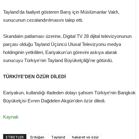
Tayland'da faaliyet gösteren Barış için Müslümanlar Vakfı,
sunucunun cezalandırılmasını talep etti.
Skandalın patlaması üzerine, Digital TV 28 dijital televizyonunun
parçası olduğu Tayland Üçüncü Ulusal Televizyonu medya
holdinginin yetkilileri, Eariyakun'un görevini askıya alarak
sunucuyu Türkiye'nin Tayland Büyükelçiliği'ne götürdü.
TÜRKİYE'DEN ÖZÜR DİLEDİ
Eariyakun, kullandığı ifadeden dolayı şahsen Türkiye'nin Bangkok
Büyükelçisi Evren Dağdelen Akgün'den özür diledi.
Kaynak
ETİKETLER
Erdoğan
Tayland
hakaret ve özür