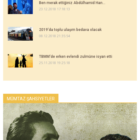
Ben merak ettiğiniz Abdülhamid Han...
23.12.2018 17:18:13
2019'da toplu ulaşım bedava olacak
08.12.2018 21:35:54
TBMM'de erken evlendi zulmüne isyan etti
25.11.2018 19:25:18
MÜMTAZ ŞAHSİYETLER