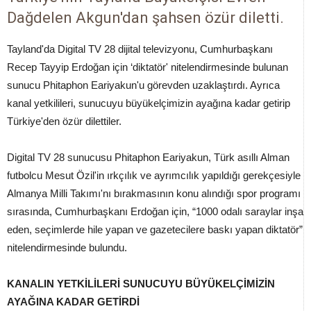
Dağdelen Akgun'dan şahsen özür diletti.
Tayland'da Digital TV 28 dijital televizyonu, Cumhurbaşkanı
Recep Tayyip Erdoğan için ‘diktatör' nitelendirmesinde bulunan
sunucu Phitaphon Eariyakun'u görevden uzaklaştırdı. Ayrıca
kanal yetkilileri, sunucuyu büyükelçimizin ayağına kadar getirip
Türkiye'den özür dilettiler.
Digital TV 28 sunucusu Phitaphon Eariyakun, Türk asıllı Alman
futbolcu Mesut Özil'in ırkçılık ve ayrımcılık yapıldığı gerekçesiyle
Almanya Milli Takımı'nı bırakmasının konu alındığı spor programı
sırasında, Cumhurbaşkanı Erdoğan için, “1000 odalı saraylar inşa
eden, seçimlerde hile yapan ve gazetecilere baskı yapan diktatör”
nitelendirmesinde bulundu.
KANALIN YETKİLİLERİ SUNUCUYU BÜYÜKELÇİMİZİN
AYAĞINA KADAR GETİRDİ