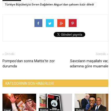
Türkiye Büyükelçisi Evren Dağdelen Akgun'dan şahsen özür diledi
« Önceki
Sonraki »
Pompeo'dan sonra Mattis'te zor
Savcıların maşallahı var,
durumda
adamına göre muamale
KATEGORİNİN SON HABERLERİ
Medya
Hukuk
Hayat