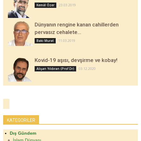
23.03.2019
Kemâl Özer
Dünyanın rengine kanan cahillerden
pervasız cehalete…
11.03.2019
Baki Murat
Kovid-19 aşısı, devşirme ve kobay!
03.12.2020
Alişan Yıldıran (Prof Dr)
KATEGORİLER
Dış Gündem
İslam Dünyası