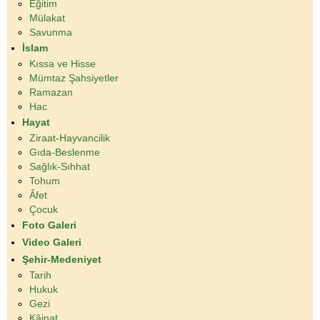
Eğitim
Mülakat
Savunma
İslam
Kıssa ve Hisse
Mümtaz Şahsiyetler
Ramazan
Hac
Hayat
Ziraat-Hayvancilik
Gıda-Beslenme
Sağlık-Sıhhat
Tohum
Âfet
Çocuk
Foto Galeri
Video Galeri
Şehir-Medeniyet
Tarih
Hukuk
Gezi
Kâinat