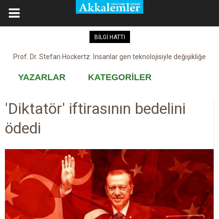
BİLGİ HATTI
Prof. Dr. Stefan Hockertz: İnsanlar gen teknolojisiyle değişikliğe
Kovid-19 aşısı, devşirme ve kobay!
maruz kalabilir
YAZARLAR
KATEGORİLER
'Diktatör' iftirasının bedelini
ödedi