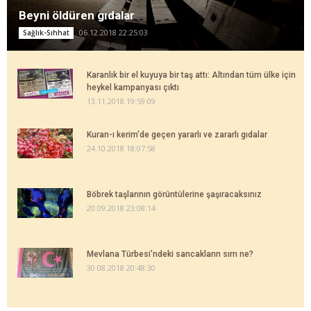
Beyni öldüren gıdalar
06.12.2018 22:25:03
Sağlık-Sıhhat
Karanlık bir el kuyuya bir taş attı: Altından tüm ülke için
heykel kampanyası çıktı
13.11.2018 19:59:09
Kuran-ı kerim'de geçen yararlı ve zararlı gıdalar
24.10.2018 18:07:58
Böbrek taşlarının görüntülerine şaşıracaksınız
20.09.2018 23:08:14
Mevlana Türbesi'ndeki sancakların sırrı ne?
30.08.2018 20:48:30