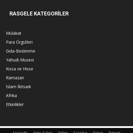
RASGELE KATEGORİLER
Mülakat
Para Örgütleri
Gıda-Beslenme
Yahudi-Musevi
Kıssa ve Hisse
Ramazan
İslam İktisadı
Afrika
Etkinlikler
Anasayfa
Foto Galeri
Video
Yazarlar
Künye
İletişim