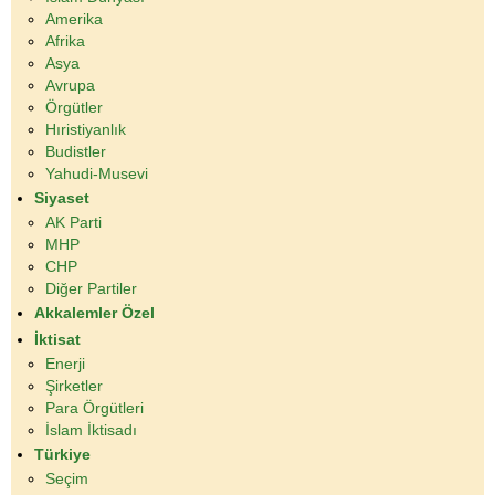
Amerika
Afrika
Asya
Avrupa
Örgütler
Hıristiyanlık
Budistler
Yahudi-Musevi
Siyaset
AK Parti
MHP
CHP
Diğer Partiler
Akkalemler Özel
İktisat
Enerji
Şirketler
Para Örgütleri
İslam İktisadı
Türkiye
Seçim