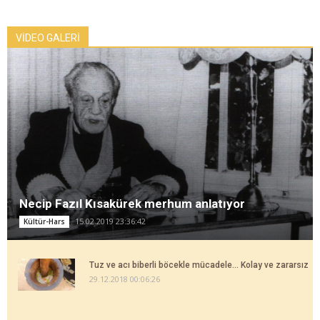
VİDEO GALERİ
Necip Fazıl Kısakürek merhum anlatıyor
15.02.2019 23:36:42
Kültür-Hars
Tuz ve acı biberli böcekle mücadele... Kolay ve zararsız
29.12.2018 00:06:26