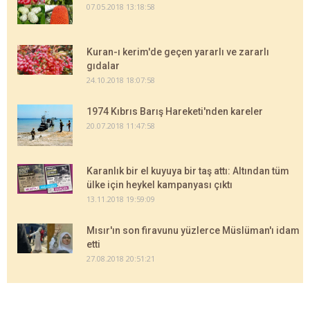
07.05.2018 13:18:58
Kuran-ı kerim'de geçen yararlı ve zararlı
gıdalar
24.10.2018 18:07:58
1974 Kıbrıs Barış Hareketi'nden kareler
20.07.2018 11:47:58
Karanlık bir el kuyuya bir taş attı: Altından tüm
ülke için heykel kampanyası çıktı
13.11.2018 19:59:09
Mısır'ın son firavunu yüzlerce Müslüman'ı idam
etti
27.08.2018 20:51:21