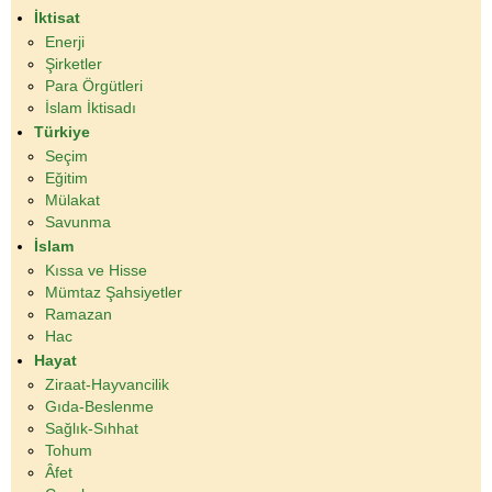
İktisat
Enerji
Şirketler
Para Örgütleri
İslam İktisadı
Türkiye
Seçim
Eğitim
Mülakat
Savunma
İslam
Kıssa ve Hisse
Mümtaz Şahsiyetler
Ramazan
Hac
Hayat
Ziraat-Hayvancilik
Gıda-Beslenme
Sağlık-Sıhhat
Tohum
Âfet