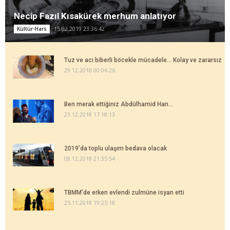
Necip Fazıl Kısakürek merhum anlatıyor
15.02.2019 23:36:42
Kültür-Hars
Tuz ve acı biberli böcekle mücadele... Kolay ve zararsız
29.12.2018 00:06:26
Ben merak ettiğiniz Abdülhamid Han...
23.12.2018 17:18:13
2019'da toplu ulaşım bedava olacak
08.12.2018 21:35:54
TBMM'de erken evlendi zulmüne isyan etti
25.11.2018 19:25:18