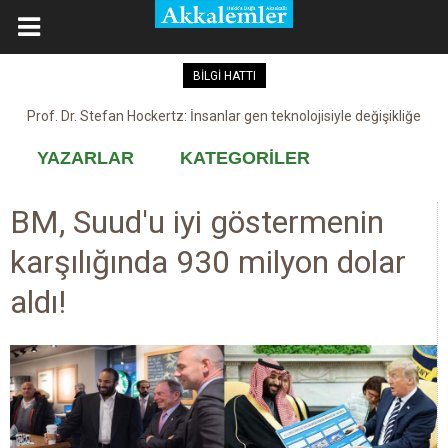
BİLGİ HATTI
Prof. Dr. Stefan Hockertz: İnsanlar gen teknolojisiyle değişikliğe
Kovid-19 aşısı, devşirme ve kobay!
maruz kalabilir
YAZARLAR
KATEGORİLER
BM, Suud'u iyi göstermenin
karşılığında 930 milyon dolar
aldı!