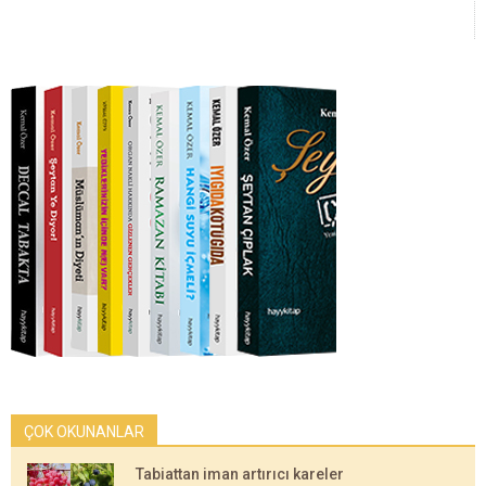
ÇOK OKUNANLAR
Tabiattan iman artırıcı kareler