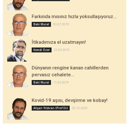
Farkında mısınız hızla yoksullaşıyoruz…
03.07.2019
Baki Murat
İtikadımıza el uzatmayın!
23.03.2019
Kemâl Özer
Dünyanın rengine kanan cahillerden
pervasız cehalete…
11.03.2019
Baki Murat
Kovid-19 aşısı, devşirme ve kobay!
03.12.2020
Alişan Yıldıran (Prof Dr)