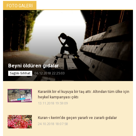
FOTO GALERİ
Beyni öldüren gıdalar
06.12.2018 22:25:03
Sağlık-Sıhhat
Karanlık bir el kuyuya bir taş attı: Altından tüm ülke için
heykel kampanyası çıktı
13.11.2018 19:59:09
Kuran-ı kerim'de geçen yararlı ve zararlı gıdalar
24.10.2018 18:07:58