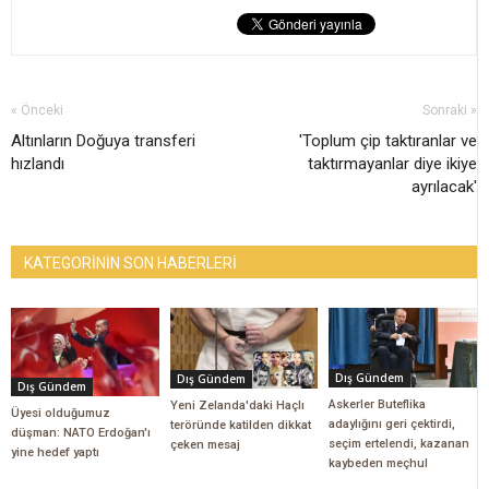
« Önceki
Sonraki »
Altınların Doğuya transferi
'Toplum çip taktıranlar ve
hızlandı
taktırmayanlar diye ikiye
ayrılacak'
KATEGORİNİN SON HABERLERİ
Dış Gündem
Dış Gündem
Dış Gündem
Askerler Buteflika
Yeni Zelanda'daki Haçlı
Üyesi olduğumuz
adaylığını geri çektirdi,
teröründe katilden dikkat
düşman: NATO Erdoğan'ı
seçim ertelendi, kazanan
çeken mesaj
yine hedef yaptı
kaybeden meçhul