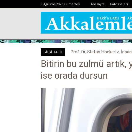
8 Ağustos 2026 Cumartesi
Anasayfa
Foto Galeri
Prof. Dr. Stefan Hockertz: İnsan
Kovid-19 aşısı, devşirme ve 
BİLGİ HATTI
kalabilir
Bitirin bu zulmü artık,
ise orada dursun