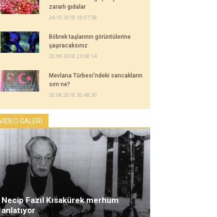
zararlı gıdalar
24.10.2018 18:07:58
Böbrek taşlarının görüntülerine
şaşıracaksınız
20.09.2018 23:08:14
Mevlana Türbesi'ndeki sancakların
sırrı ne?
30.08.2018 20:48:30
VİDEO GALERİ
Necip Fazıl Kısakürek merhum
anlatıyor