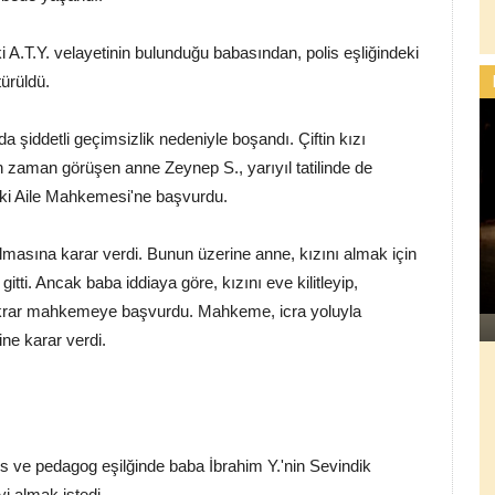
 A.T.Y. velayetinin bulunduğu babasından, polis eşliğindeki
ürüldü.
da şiddetli geçimsizlik nedeniyle boşandı. Çiftin kızı
an zaman görüşen anne Zeynep S., yarıyıl tatilinde de
eki Aile Mahkemesi'ne başvurdu.
olmasına karar verdi. Bunun üzerine anne, kızını almak için
itti. Ancak baba iddiaya göre, kızını eve kilitleyip,
ekrar mahkemeye başvurdu. Mahkeme, icra yoluyla
ne karar verdi.
is ve pedagog eşilğinde baba İbrahim Y.'nin Sevindik
yi almak istedi