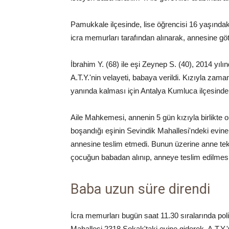
Pamukkale ilçesinde, lise öğrencisi 16 yaşındaki
icra memurları tarafından alınarak, annesine göt
İbrahim Y. (68) ile eşi Zeynep S. (40), 2014 yılın
A.T.Y.'nin velayeti, babaya verildi. Kızıyla zam
yanında kalması için Antalya Kumluca ilçesind
Aile Mahkemesi, annenin 5 gün kızıyla birlikte 
boşandığı eşinin Sevindik Mahallesi'ndeki evine g
annesine teslim etmedi. Bunun üzerine anne t
çocuğun babadan alınıp, anneye teslim edilmesi
Baba uzun süre direndi
İcra memurları bugün saat 11.30 sıralarında pol
Mahallesi 2318 Sokak'taki evine giderek, A.T.Y.'