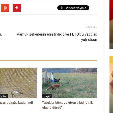
Sonraki »
ı,
Pamuk şekerlerini eleştirdik diye FETÖ’cü yaptılar,
yuh olsun
Hayat
cilik
Tavuklar kümese giren tilkiyi 'birlik
savaş sokağa kadar indi
olup öldürdü'