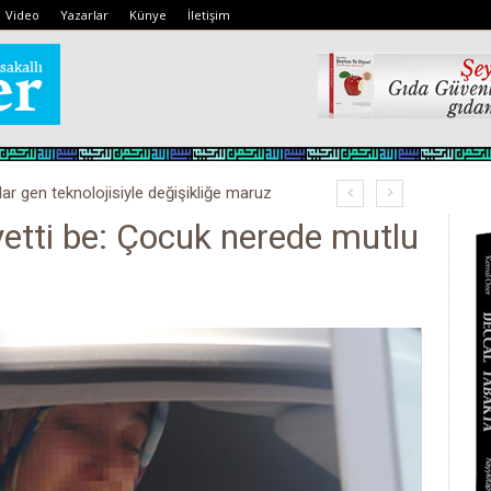
Video
Yazarlar
Künye
İletişim
lar gen teknolojisiyle değişikliğe maruz
kobay!
 yetti be: Çocuk nerede mutlu