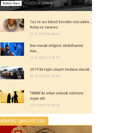
15.02.2019 23:36:42
Kültür-Hars
Tuz ve acı biberli böcekle mücadele...
Kolay ve zararsız
29.12.2018 00:06:26
Ben merak ettiğiniz Abdülhamid
Han...
23.12.2018 17:18:13
2019'da toplu ulaşım bedava olacak
08.12.2018 21:35:54
TBMM'de erken evlendi zulmüne
isyan etti
25.11.2018 19:25:18
MÜMTAZ ŞAHSİYETLER