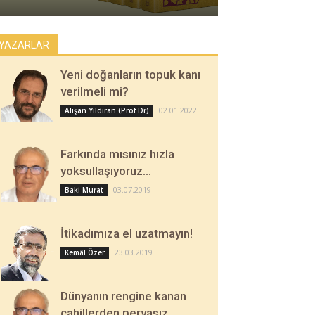
YAZARLAR
Yeni doğanların topuk kanı
verilmeli mi?
02.01.2022
Alişan Yıldıran (Prof Dr)
Farkında mısınız hızla
yoksullaşıyoruz…
03.07.2019
Baki Murat
İtikadımıza el uzatmayın!
23.03.2019
Kemâl Özer
Dünyanın rengine kanan
cahillerden pervasız