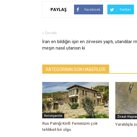
PAYLAŞ
Facebook
Twitter
« Önceki
İran en bildiğin işin en zirvesini yaptı, utandılar m
meşin nasıl utansın ki
KATEGORİNİN SON HABERLERİ
Hıristiyanlık
Ziraat-Hayvan
Rus Patriği Kirill: Feminizm çok
Yaratılışla 
tehlikeli bir olgu