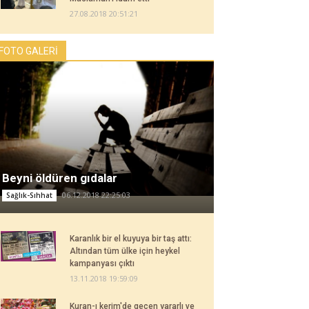
27.08.2018 20:51:21
FOTO GALERİ
Beyni öldüren gıdalar
06.12.2018 22:25:03
Sağlık-Sıhhat
Karanlık bir el kuyuya bir taş attı:
Altından tüm ülke için heykel
kampanyası çıktı
13.11.2018 19:59:09
Kuran-ı kerim'de geçen yararlı ve