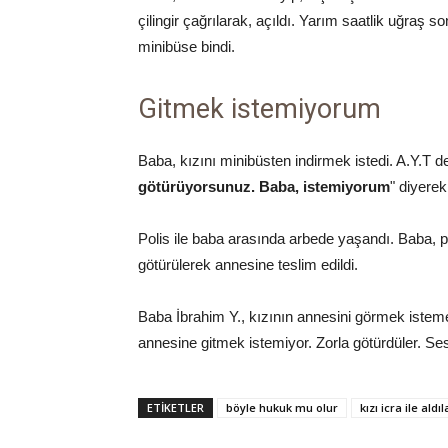
çilingir çağrılarak, açıldı. Yarım saatlik uğraş s
minibüse bindi.
Gitmek istemiyorum
Baba, kızını minibüsten indirmek istedi. A.Y.T de
götürüyorsunuz. Baba, istemiyorum
" diyere
Polis ile baba arasında arbede yaşandı. Baba, pol
götürülerek annesine teslim edildi.
Baba İbrahim Y., kızının annesini görmek istemed
annesine gitmek istemiyor. Zorla götürdüler. Se
ETİKETLER
böyle hukuk mu olur
kızı icra ile aldıl