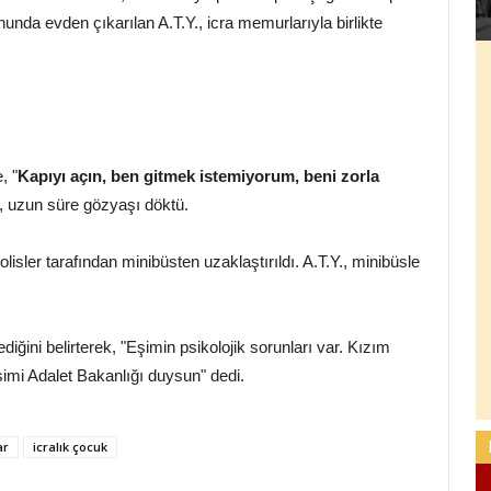
onunda evden çıkarılan A.T.Y., icra memurlarıyla birlikte
, "
Kapıyı açın, ben gitmek istemiyorum, beni zorla
k, uzun süre gözyaşı döktü.
isler tarafından minibüsten uzaklaştırıldı. A.T.Y., minibüsle
iğini belirterek, "Eşimin psikolojik sorunları var. Kızım
simi Adalet Bakanlığı duysun" dedi.
ar
icralık çocuk