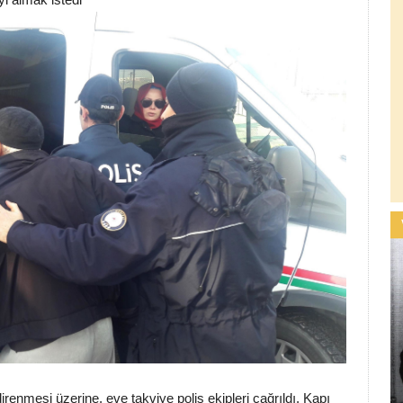
 direnmesi üzerine, eve takviye polis ekipleri çağrıldı. Kapı