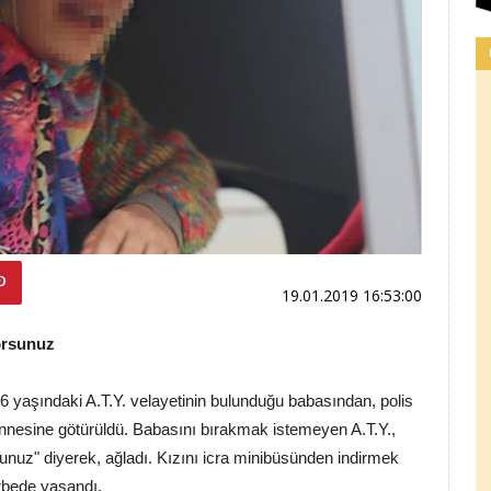
19.01.2019 16:53:00
orsunuz
16 yaşındaki A.T.Y. velayetinin bulunduğu babasından, polis
 annesine götürüldü. Babasını bırakmak istemeyen A.T.Y.,
unuz" diyerek, ağladı. Kızını icra minibüsünden indirmek
arbede yaşandı.