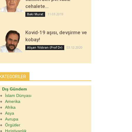
cehalete…
11.03.2019
Baki Murat
Kovid-19 aşısı, devşirme ve
kobay!
03.12.2020
Alişan Yıldıran (Prof Dr)
KATEGORİLER
Dış Gündem
İslam Dünyası
Amerika
Afrika
Asya
Avrupa
Örgütler
Hıristiyanlık