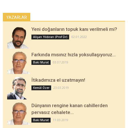
YAZARLAR
Yeni doğanların topuk kanı verilmeli mi?
02.01.2022
Alişan Yıldıran (Prof Dr)
Farkında mısınız hızla yoksullaşıyoruz…
03.07.2019
Baki Murat
İtikadımıza el uzatmayın!
23.03.2019
Kemâl Özer
Dünyanın rengine kanan cahillerden
pervasız cehalete…
11.03.2019
Baki Murat