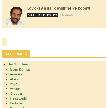
Kovid-19 aşısı, devşirme ve kobay!
03.12.2020
Alişan Yıldıran (Prof Dr)
KATEGORİLER
Dış Gündem
İslam Dünyası
Amerika
Afrika
Asya
Avrupa
Örgütler
Hıristiyanlık
Budistler