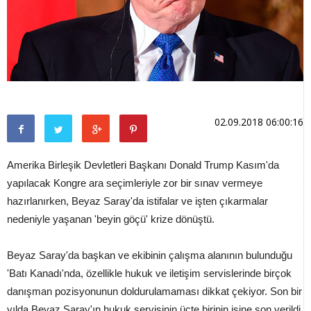
02.09.2018 06:00:16
Amerika Birleşik Devletleri Başkanı Donald Trump Kasım'da
yapılacak Kongre ara seçimleriyle zor bir sınav vermeye
hazırlanırken, Beyaz Saray'da istifalar ve işten çıkarmalar
nedeniyle yaşanan 'beyin göçü' krize dönüştü.
Beyaz Saray'da başkan ve ekibinin çalışma alanının bulunduğu
'Batı Kanadı'nda, özellikle hukuk ve iletişim servislerinde birçok
danışman pozisyonunun doldurulamaması dikkat çekiyor. Son bir
yılda Beyaz Saray'ın hukuk servisinin üçte birinin işine son verildi