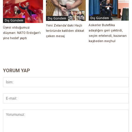
Dış Gündem
Dış Gündem
Dış Gündem
Askerler Buteflika
Yeni Zelanda'daki Haçlı
Üyesi olduğumuz
adaylığını geri çektirdi,
teröründe katilden dikkat
düşman: NATO Erdoğan'ı
seçim ertelendi, kazanan
çeken mesaj
yine hedef yaptı
kaybeden meçhul
YORUM YAP