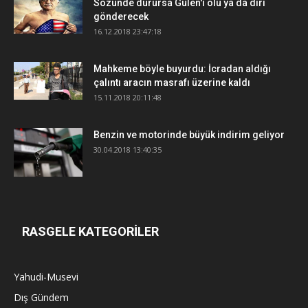
Sözünde durursa Gülen'i ölü ya da diri
gönderecek
16.12.2018 23:47:18
Mahkeme böyle buyurdu: İcradan aldığı
çalıntı aracın masrafı üzerine kaldı
15.11.2018 20:11:48
Benzin ve motorinde büyük indirim geliyor
30.04.2018 13:40:35
RASGELE KATEGORİLER
Yahudi-Musevi
Dış Gündem