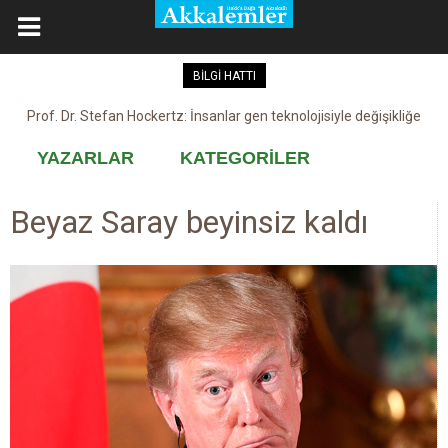
BİLGİ HATTI
Prof. Dr. Stefan Hockertz: İnsanlar gen teknolojisiyle değişikliğe
Kovid-19 aşısı, devşirme ve kobay!
maruz kalabilir
YAZARLAR
KATEGORİLER
Beyaz Saray beyinsiz kaldı