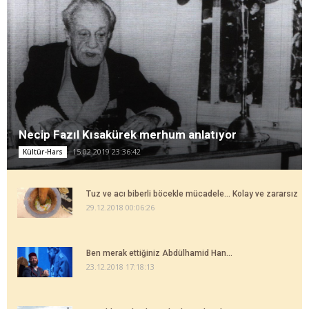
Necip Fazıl Kısakürek merhum anlatıyor
15.02.2019 23:36:42
Kültür-Hars
Tuz ve acı biberli böcekle mücadele... Kolay ve zararsız
29.12.2018 00:06:26
Ben merak ettiğiniz Abdülhamid Han...
23.12.2018 17:18:13