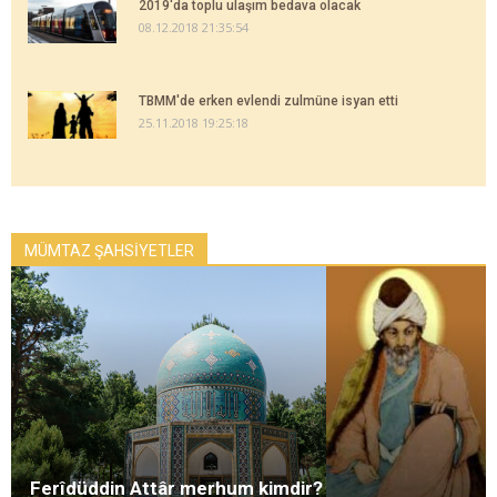
2019'da toplu ulaşım bedava olacak
08.12.2018 21:35:54
TBMM'de erken evlendi zulmüne isyan etti
25.11.2018 19:25:18
MÜMTAZ ŞAHSİYETLER
Ferîdüddin Attâr merhum kimdir?