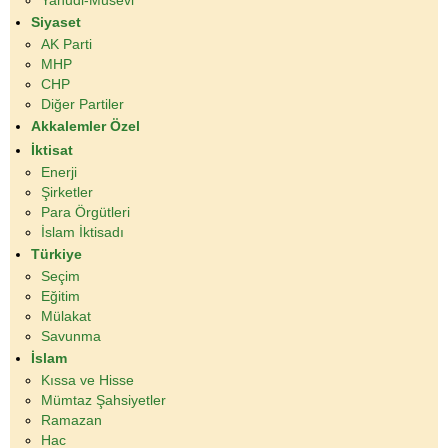
Yahudi-Musevi
Siyaset
AK Parti
MHP
CHP
Diğer Partiler
Akkalemler Özel
İktisat
Enerji
Şirketler
Para Örgütleri
İslam İktisadı
Türkiye
Seçim
Eğitim
Mülakat
Savunma
İslam
Kıssa ve Hisse
Mümtaz Şahsiyetler
Ramazan
Hac