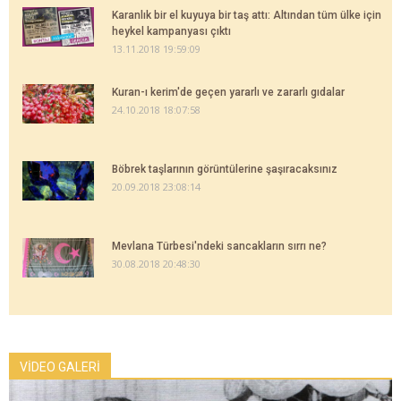
Karanlık bir el kuyuya bir taş attı: Altından tüm ülke için
heykel kampanyası çıktı
13.11.2018 19:59:09
Kuran-ı kerim'de geçen yararlı ve zararlı gıdalar
24.10.2018 18:07:58
Böbrek taşlarının görüntülerine şaşıracaksınız
20.09.2018 23:08:14
Mevlana Türbesi'ndeki sancakların sırrı ne?
30.08.2018 20:48:30
VİDEO GALERİ