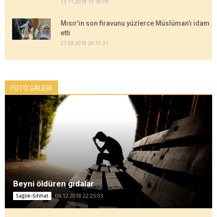
13.11.2018 19:59:09
Mısır'ın son firavunu yüzlerce Müslüman'ı idam
etti
27.08.2018 20:51:21
FOTO GALERİ
Beyni öldüren gıdalar
06.12.2018 22:25:03
Sağlık-Sıhhat