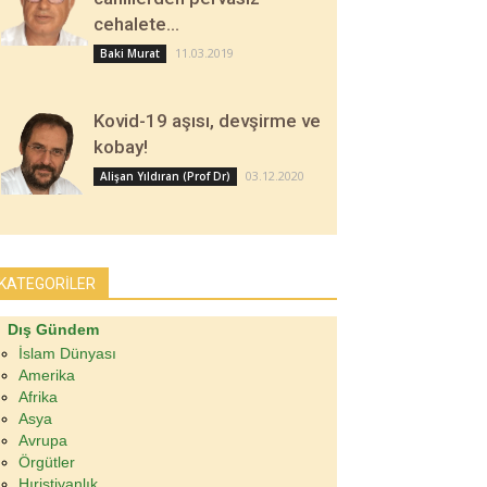
cehalete…
11.03.2019
Baki Murat
Kovid-19 aşısı, devşirme ve
kobay!
03.12.2020
Alişan Yıldıran (Prof Dr)
KATEGORİLER
Dış Gündem
İslam Dünyası
Amerika
Afrika
Asya
Avrupa
Örgütler
Hıristiyanlık