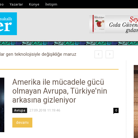
eo
Yazarlar
Künye
İletişim
lar gen teknolojisiyle değişikliğe maruz
Amerika ile mücadele gücü
olmayan Avrupa, Türkiye'nin
arkasına gizleniyor
27.09.2018 11:19:46
Avrupa
0
devamı