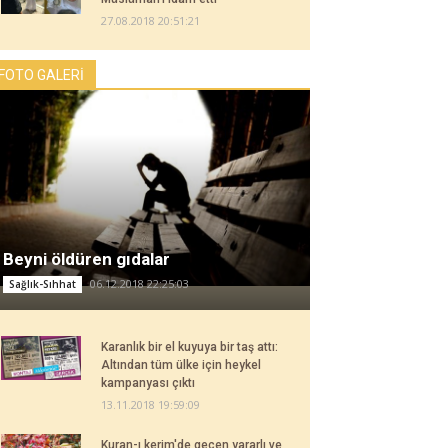
27.08.2018 20:51:21
FOTO GALERİ
Beyni öldüren gıdalar
06.12.2018 22:25:03
Sağlık-Sıhhat
Karanlık bir el kuyuya bir taş attı:
Altından tüm ülke için heykel
kampanyası çıktı
13.11.2018 19:59:09
Kuran-ı kerim'de geçen yararlı ve