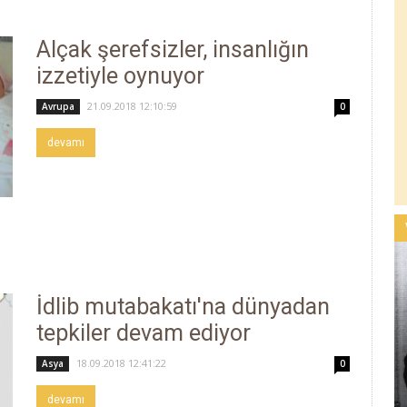
Alçak şerefsizler, insanlığın
izzetiyle oynuyor
21.09.2018 12:10:59
Avrupa
0
devamı
İdlib mutabakatı'na dünyadan
tepkiler devam ediyor
18.09.2018 12:41:22
Asya
0
devamı