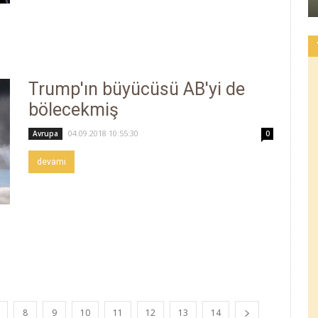
Trump'ın büyücüsü AB'yi de
bölecekmiş
04.09.2018 10:55:30
Avrupa
0
devamı
8
9
10
11
12
13
14