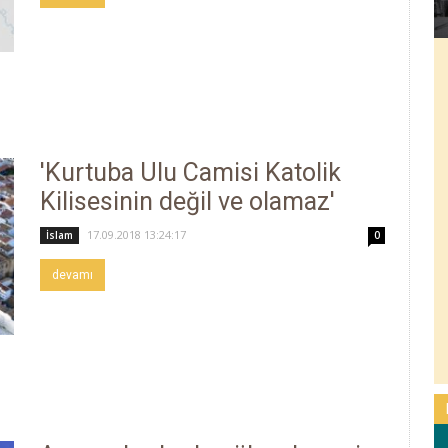
'Kurtuba Ulu Camisi Katolik
Kilisesinin değil ve olamaz'
17.09.2018 13:24:17
İslam
0
devamı