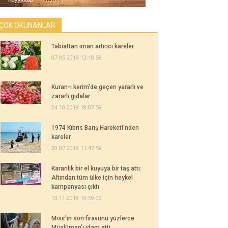
ÇOK OKUNANLAR
Tabiattan iman artırıcı kareler
07.05.2018 13:18:58
Kuran-ı kerim'de geçen yararlı ve
zararlı gıdalar
24.10.2018 18:07:58
1974 Kıbrıs Barış Hareketi'nden
kareler
20.07.2018 11:47:58
Karanlık bir el kuyuya bir taş attı:
Altından tüm ülke için heykel
kampanyası çıktı
13.11.2018 19:59:09
Mısır'ın son firavunu yüzlerce
Müslüman'ı idam etti