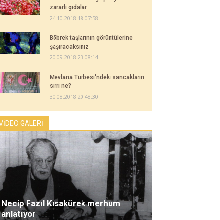
zararlı gıdalar
24.10.2018 18:07:58
Böbrek taşlarının görüntülerine
şaşıracaksınız
20.09.2018 23:08:14
Mevlana Türbesi'ndeki sancakların
sırrı ne?
30.08.2018 20:48:30
VİDEO GALERİ
Necip Fazıl Kısakürek merhum
anlatıyor