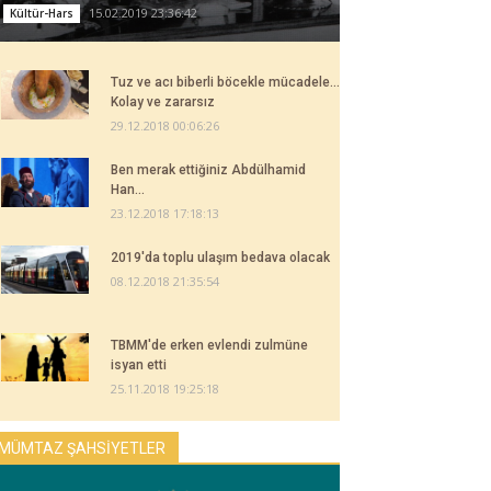
15.02.2019 23:36:42
Kültür-Hars
Tuz ve acı biberli böcekle mücadele...
Kolay ve zararsız
29.12.2018 00:06:26
Ben merak ettiğiniz Abdülhamid
Han...
23.12.2018 17:18:13
2019'da toplu ulaşım bedava olacak
08.12.2018 21:35:54
TBMM'de erken evlendi zulmüne
isyan etti
25.11.2018 19:25:18
MÜMTAZ ŞAHSİYETLER