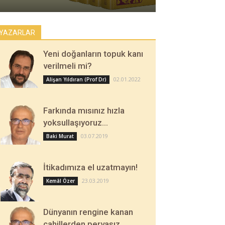
YAZARLAR
Yeni doğanların topuk kanı
verilmeli mi?
02.01.2022
Alişan Yıldıran (Prof Dr)
Farkında mısınız hızla
yoksullaşıyoruz…
03.07.2019
Baki Murat
İtikadımıza el uzatmayın!
23.03.2019
Kemâl Özer
Dünyanın rengine kanan
cahillerden pervasız