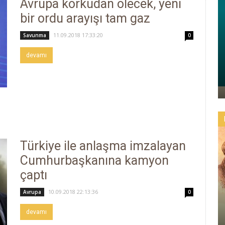
Avrupa korkudan ölecek, yeni
bir ordu arayışı tam gaz
11.09.2018 17:33:20
Savunma
0
devamı
Türkiye ile anlaşma imzalayan
Cumhurbaşkanına kamyon
çaptı
10.09.2018 22:13:36
Avrupa
0
devamı