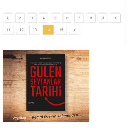
2
3
4
5
6
7
8
9
10
11
12
13
14
15