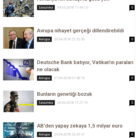
04.05.2018 11:44:13
Savunma
0
Avrupa nihayet gerçeği dillendirebildi
29.04.2018 23:55:50
Avrupa
0
Deutsche Bank batıyor, Vatikan'ın paraları
ne olacak
27.04.2018 01:48:19
Avrupa
0
Bunların genetiği bozuk
26.04.2018 11:27:19
Savunma
0
AB'den yapay zekaya 1,5 milyar euro
25.04.2018 23:29:51
Avrupa
0