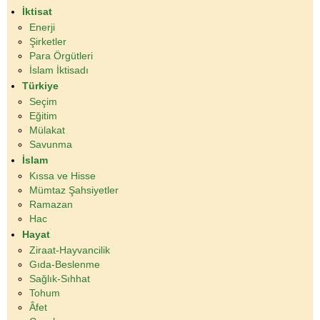
İktisat
Enerji
Şirketler
Para Örgütleri
İslam İktisadı
Türkiye
Seçim
Eğitim
Mülakat
Savunma
İslam
Kıssa ve Hisse
Mümtaz Şahsiyetler
Ramazan
Hac
Hayat
Ziraat-Hayvancilik
Gıda-Beslenme
Sağlık-Sıhhat
Tohum
Âfet