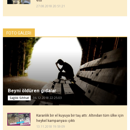
etti
27.08.2018 20:51:21
FOTO GALERİ
Beyni öldüren gıdalar
06.12.2018 22:25:03
Sağlık-Sıhhat
Karanlık bir el kuyuya bir taş attı: Altından tüm ülke için
heykel kampanyası çıktı
13.11.2018 19:59:09