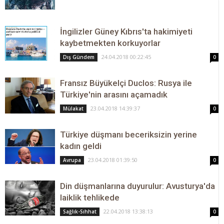
İngilizler Güney Kıbrıs'ta hakimiyeti
kaybetmekten korkuyorlar
24.04.2018 00:22:45
Dış Gündem
0
Fransız Büyükelçi Duclos: Rusya ile
Türkiye'nin arasını açamadık
23.04.2018 14:39:37
Mülakat
0
Türkiye düşmanı beceriksizin yerine
kadın geldi
23.04.2018 01:39:50
Avrupa
0
Din düşmanlarına duyurulur: Avusturya'da
laiklik tehlikede
22.04.2018 13:38:13
Sağlık-Sıhhat
0