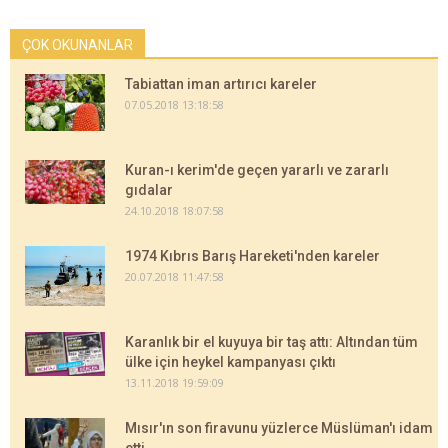
ÇOK OKUNANLAR
Tabiattan iman artırıcı kareler
07.05.2018 13:18:58
Kuran-ı kerim'de geçen yararlı ve zararlı
gıdalar
24.10.2018 18:07:58
1974 Kıbrıs Barış Hareketi'nden kareler
20.07.2018 11:47:58
Karanlık bir el kuyuya bir taş attı: Altından tüm
ülke için heykel kampanyası çıktı
13.11.2018 19:59:09
Mısır'ın son firavunu yüzlerce Müslüman'ı idam