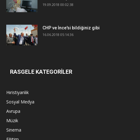
19.09.2018 00:02:38
CHP ve İnce'si bildiğiniz gibi
16.06.2018 05:14:36
RASGELE KATEGORİLER
Hıristiyanlık
Sosyal Medya
Avrupa
Müzik
Sinema
Eğitim