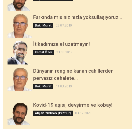
Farkında mısınız hızla yoksullaşıyoruz…
03.07.2019
Baki Murat
İtikadımıza el uzatmayın!
23.03.2019
Kemâl Özer
Dünyanın rengine kanan cahillerden
pervasız cehalete…
11.03.2019
Baki Murat
Kovid-19 aşısı, devşirme ve kobay!
03.12.2020
Alişan Yıldıran (Prof Dr)