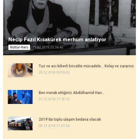
Necip Fazıl Kısakürek merhum anlatıyor
15.02.2019 23:36:42
Kültür-Hars
Tuz ve acı biberli böcekle mücadele... Kolay ve zararsız
29.12.2018 00:06:26
Ben merak ettiğiniz Abdülhamid Han...
23.12.2018 17:18:13
2019'da toplu ulaşım bedava olacak
08.12.2018 21:35:54