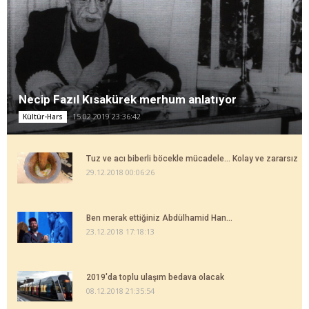
Necip Fazıl Kısakürek merhum anlatıyor
15.02.2019 23:36:42
Kültür-Hars
Tuz ve acı biberli böcekle mücadele... Kolay ve zararsız
29.12.2018 00:06:26
Ben merak ettiğiniz Abdülhamid Han...
23.12.2018 17:18:13
2019'da toplu ulaşım bedava olacak
08.12.2018 21:35:54