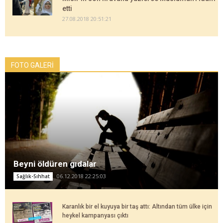
etti
27.08.2018 20:51:21
FOTO GALERİ
Beyni öldüren gıdalar
06.12.2018 22:25:03
Sağlık-Sıhhat
Karanlık bir el kuyuya bir taş attı: Altından tüm ülke için
heykel kampanyası çıktı