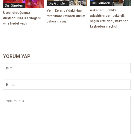
Dış Gündem
Dış Gündem
Dış Gündem
Askerler Buteflika
Yeni Zelanda'daki Haçlı
Üyesi olduğumuz
adaylığını geri çektirdi,
teröründe katilden dikkat
düşman: NATO Erdoğan'ı
seçim ertelendi, kazanan
çeken mesaj
yine hedef yaptı
kaybeden meçhul
YORUM YAP