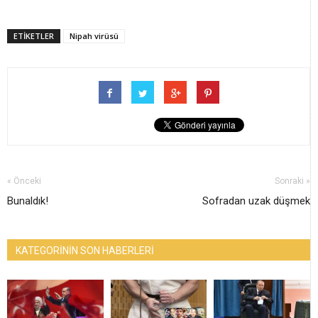
ETİKETLER
Nipah virüsü
« Önceki
Sonraki »
Bunaldık!
Sofradan uzak düşmek
KATEGORİNİN SON HABERLERİ