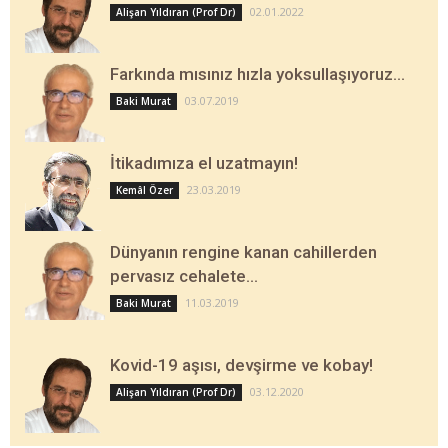
02.01.2022
Alişan Yıldıran (Prof Dr)
Farkında mısınız hızla yoksullaşıyoruz…
03.07.2019
Baki Murat
İtikadımıza el uzatmayın!
23.03.2019
Kemâl Özer
Dünyanın rengine kanan cahillerden
pervasız cehalete…
11.03.2019
Baki Murat
Kovid-19 aşısı, devşirme ve kobay!
03.12.2020
Alişan Yıldıran (Prof Dr)