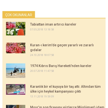
ÇOK OKUNANLAR
Tabiattan iman artırıcı kareler
07.05.2018 13:18:58
Kuran-ı kerim'de geçen yararlı ve zararlı
gıdalar
24.10.2018 18:07:58
1974 Kıbrıs Barış Hareketi'nden kareler
20.07.2018 11:47:58
Karanlık bir el kuyuya bir taş attı: Altından tüm
ülke için heykel kampanyası çıktı
13.11.2018 19:59:09
Mısır'ın son firavunu yüzlerce Müslüman'ı idam