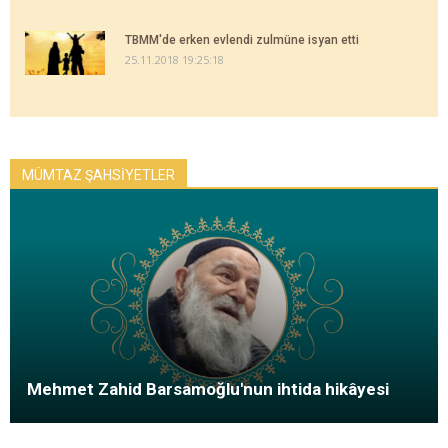
TBMM'de erken evlendi zulmüne isyan etti
25.11.2018 19:25:18
MÜMTAZ ŞAHSİYETLER
Mehmet Zahid Barsamoğlu'nun ihtida hikâyesi