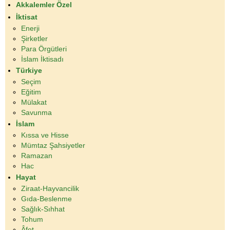
Akkalemler Özel
İktisat
Enerji
Şirketler
Para Örgütleri
İslam İktisadı
Türkiye
Seçim
Eğitim
Mülakat
Savunma
İslam
Kıssa ve Hisse
Mümtaz Şahsiyetler
Ramazan
Hac
Hayat
Ziraat-Hayvancilik
Gıda-Beslenme
Sağlık-Sıhhat
Tohum
Âfet