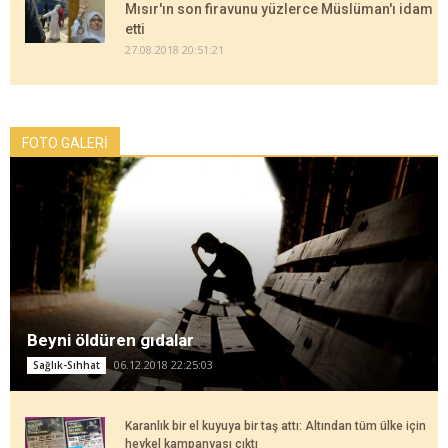
Mısır'ın son firavunu yüzlerce Müslüman'ı idam
etti
27.08.2018 20:51:21
FOTO GALERİ
Beyni öldüren gıdalar
06.12.2018 22:25:03
Sağlık-Sıhhat
Karanlık bir el kuyuya bir taş attı: Altından tüm ülke için
heykel kampanyası çıktı