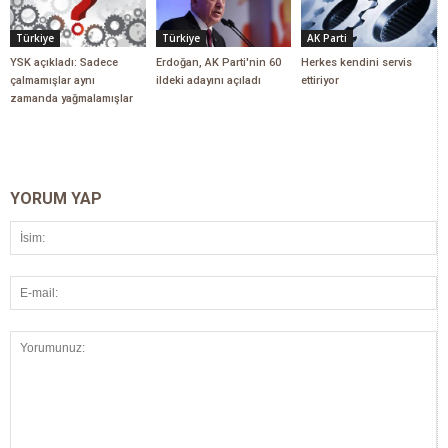
Türkiye
Türkiye
AK Parti
YSK açıkladı: Sadece
Erdoğan, AK Parti'nin 60
Herkes kendini servis
çalmamışlar aynı
ildeki adayını açıladı
ettiriyor
zamanda yağmalamışlar
YORUM YAP