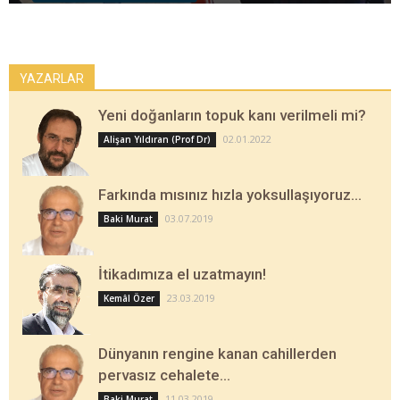
YAZARLAR
Yeni doğanların topuk kanı verilmeli mi?
02.01.2022
Alişan Yıldıran (Prof Dr)
Farkında mısınız hızla yoksullaşıyoruz…
03.07.2019
Baki Murat
İtikadımıza el uzatmayın!
23.03.2019
Kemâl Özer
Dünyanın rengine kanan cahillerden
pervasız cehalete…
11.03.2019
Baki Murat