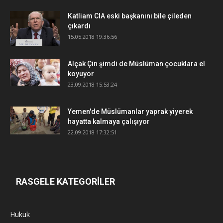
Katliam CIA eski başkanını bile çileden
çıkardı
15.05.2018 19:36:56
Alçak Çin şimdi de Müslüman çocuklara el
koyuyor
23.09.2018 15:53:24
Yemen'de Müslümanlar yaprak yiyerek
hayatta kalmaya çalışıyor
22.09.2018 17:32:51
RASGELE KATEGORİLER
Hukuk