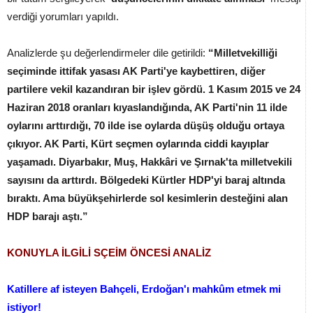
verdiği yorumları yapıldı.
Analizlerde şu değerlendirmeler dile getirildi:
“Milletvekilliği
seçiminde ittifak yasası AK Parti'ye kaybettiren, diğer
partilere vekil kazandıran bir işlev gördü. 1 Kasım 2015 ve 24
Haziran 2018 oranları kıyaslandığında, AK Parti'nin 11 ilde
oylarını arttırdığı, 70 ilde ise oylarda düşüş olduğu ortaya
çıkıyor. AK Parti, Kürt seçmen oylarında ciddi kayıplar
yaşamadı. Diyarbakır, Muş, Hakkâri ve Şırnak'ta milletvekili
sayısını da arttırdı. Bölgedeki Kürtler HDP'yi baraj altında
bıraktı. Ama büyükşehirlerde sol kesimlerin desteğini alan
HDP barajı aştı.”
KONUYLA İLGİLİ SÇEİM ÖNCESİ ANALİZ
Katillere af isteyen Bahçeli, Erdoğan'ı mahkûm etmek mi
istiyor!