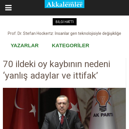
BİLGİ HATTI
Prof. Dr. Stefan Hockertz: İnsanlar gen teknolojisiyle değişikliğe
Kovid-19 aşısı, devşirme ve kobay!
maruz kalabilir
YAZARLAR
KATEGORİLER
70 ildeki oy kaybının nedeni
‘yanlış adaylar ve ittifak’