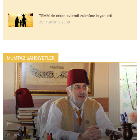
TBMM'de erken evlendi zulmüne isyan etti
25.11.2018 19:25:18
MÜMTAZ ŞAHSİYETLER