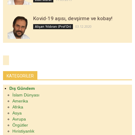
Kovid-19 aşısı, devşirme ve kobay!
03.12.2020
Alişan Yıldıran (Prof Dr)
KATEGORİLER
Dış Gündem
İslam Dünyası
Amerika
Afrika
Asya
Avrupa
Örgütler
Hıristiyanlık