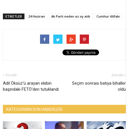
ETİKETLER
24 Haziran
Ak Parti neden az oy aldı
Cumhur ittifakı
« Önceki
Sonraki »
Adil Öksüz'ü arayan ekibin
Seçim sonrası batıya bihaller
başındaki FETÖ'den tutuklandı
oldu
KATEGORİNİN SON HABERLERİ