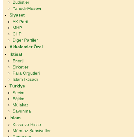
Budistler
Yahudi-Musevi
Siyaset
AK Parti
MHP
CHP
Diğer Partiler
Akkalemler Özel
İktisat
Enerji
Şirketler
Para Örgütleri
İslam İktisadı
Türkiye
Seçim
Eğitim
Mülakat
Savunma
İslam
Kıssa ve Hisse
Mümtaz Şahsiyetler
Ramazan