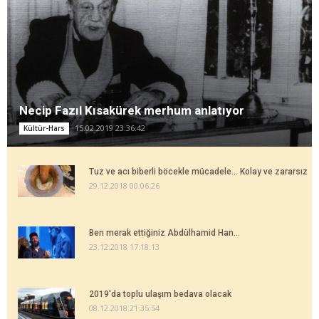
Necip Fazıl Kısakürek merhum anlatıyor
15.02.2019 23:36:42
Kültür-Hars
Tuz ve acı biberli böcekle mücadele... Kolay ve zararsız
29.12.2018 00:06:26
Ben merak ettiğiniz Abdülhamid Han...
23.12.2018 17:18:13
2019'da toplu ulaşım bedava olacak
08.12.2018 21:35:54