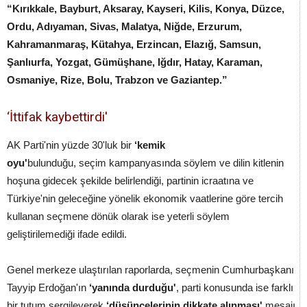
“Kırıkkale, Bayburt, Aksaray, Kayseri, Kilis, Konya, Düzce,
Ordu, Adıyaman, Sivas, Malatya, Niğde, Erzurum,
Kahramanmaraş, Kütahya, Erzincan, Elazığ, Samsun,
Şanlıurfa, Yozgat, Gümüşhane, Iğdır, Hatay, Karaman,
Osmaniye, Rize, Bolu, Trabzon ve Gaziantep.”
‘İttifak kaybettirdi'
AK Parti'nin yüzde 30'luk bir
‘kemik
oyu'
bulunduğu, seçim kampanyasında söylem ve dilin kitlenin
hoşuna gidecek şekilde belirlendiği, partinin icraatına ve
Türkiye'nin geleceğine yönelik ekonomik vaatlerine göre tercih
kullanan seçmene dönük olarak ise yeterli söylem
geliştirilemediği ifade edildi.
Genel merkeze ulaştırılan raporlarda, seçmenin Cumhurbaşkanı
Tayyip Erdoğan'ın
‘yanında durduğu'
, parti konusunda ise farklı
bir tutum sergileyerek
‘düşüncelerinin dikkate alınması'
mesajı