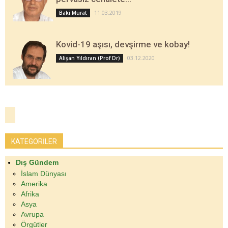
11.03.2019
Baki Murat
Kovid-19 aşısı, devşirme ve kobay!
03.12.2020
Alişan Yıldıran (Prof Dr)
KATEGORİLER
Dış Gündem
İslam Dünyası
Amerika
Afrika
Asya
Avrupa
Örgütler