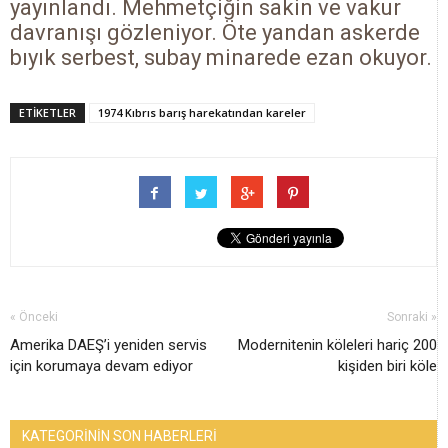
yayınlandı. Mehmetçiğin sakin ve vakur
davranışı gözleniyor. Öte yandan askerde
bıyık serbest, subay minarede ezan okuyor.
ETİKETLER
1974 Kıbrıs barış harekatından kareler
« Önceki
Sonraki »
Amerika DAEŞ’i yeniden servis
Modernitenin köleleri hariç 200
için korumaya devam ediyor
kişiden biri köle
KATEGORİNİN SON HABERLERİ