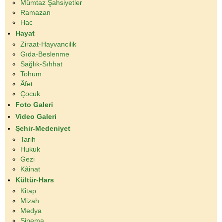
Mümtaz Şahsiyetler
Ramazan
Hac
Hayat
Ziraat-Hayvancilik
Gıda-Beslenme
Sağlık-Sıhhat
Tohum
Âfet
Çocuk
Foto Galeri
Video Galeri
Şehir-Medeniyet
Tarih
Hukuk
Gezi
Kâinat
Kültür-Hars
Kitap
Mizah
Medya
Sinema