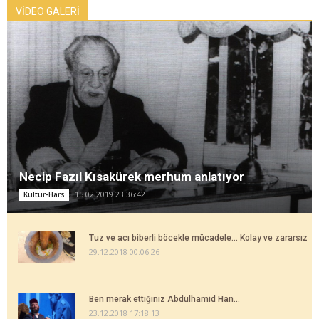
VİDEO GALERİ
Necip Fazıl Kısakürek merhum anlatıyor
15.02.2019 23:36:42
Kültür-Hars
Tuz ve acı biberli böcekle mücadele... Kolay ve zararsız
29.12.2018 00:06:26
Ben merak ettiğiniz Abdülhamid Han...
23.12.2018 17:18:13