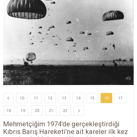
10
11
12
13
14
15
16
17
18
19
20
21
22
Mehmetçiğim 1974'de gerçekleştirdiği
Kıbrıs Barış Hareketi'ne ait kareler ilk kez