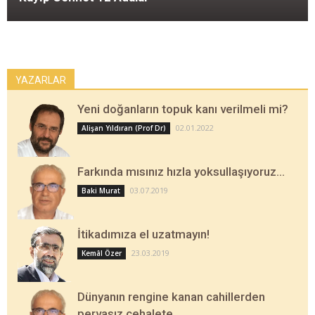
YAZARLAR
Yeni doğanların topuk kanı verilmeli mi?
02.01.2022
Alişan Yıldıran (Prof Dr)
Farkında mısınız hızla yoksullaşıyoruz…
03.07.2019
Baki Murat
İtikadımıza el uzatmayın!
23.03.2019
Kemâl Özer
Dünyanın rengine kanan cahillerden
pervasız cehalete…