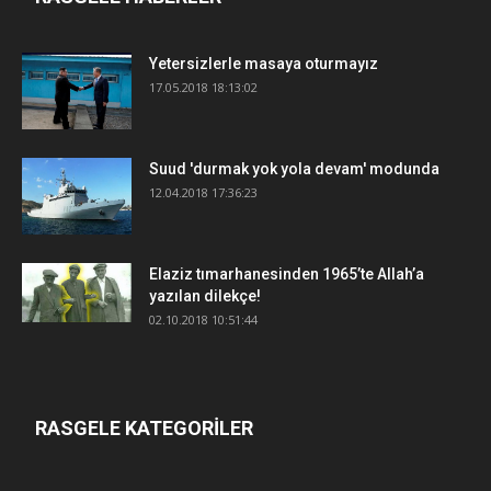
Yetersizlerle masaya oturmayız
17.05.2018 18:13:02
Suud 'durmak yok yola devam' modunda
12.04.2018 17:36:23
Elaziz tımarhanesinden 1965’te Allah’a
yazılan dilekçe!
02.10.2018 10:51:44
RASGELE KATEGORİLER