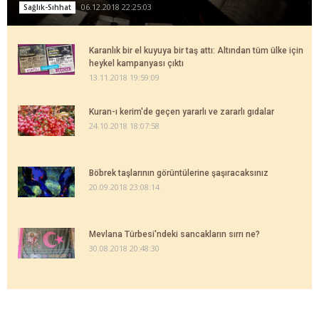
06.12.2018 22:25:03
Sağlık-Sıhhat
Karanlık bir el kuyuya bir taş attı: Altından tüm ülke için
heykel kampanyası çıktı
13.11.2018 19:59:09
Kuran-ı kerim'de geçen yararlı ve zararlı gıdalar
24.10.2018 18:07:58
Böbrek taşlarının görüntülerine şaşıracaksınız
20.09.2018 23:08:14
Mevlana Türbesi'ndeki sancakların sırrı ne?
30.08.2018 20:48:30