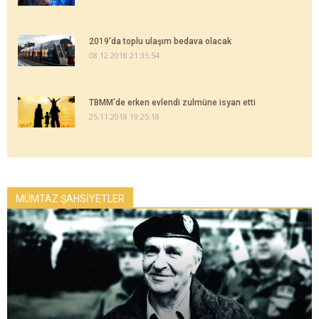
2019'da toplu ulaşım bedava olacak
08.12.2018 21:35:54
TBMM'de erken evlendi zulmüne isyan etti
25.11.2018 19:25:18
MÜMTAZ ŞAHSİYETLER