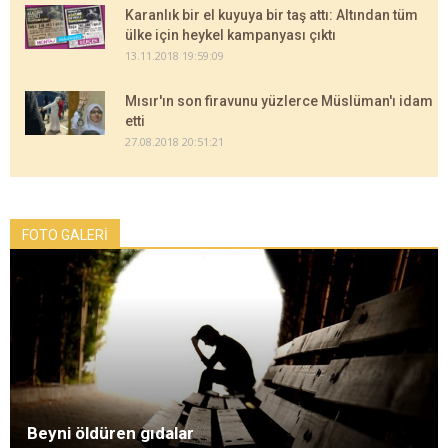
Karanlık bir el kuyuya bir taş attı: Altından tüm
ülke için heykel kampanyası çıktı
13.11.2018 19:59:09
Mısır'ın son firavunu yüzlerce Müslüman'ı idam
etti
27.08.2018 20:51:21
FOTO GALERİ
Beyni öldüren gıdalar