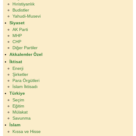
Hıristiyanlık
Budistler
Yahudi-Musevi
Siyaset
AK Parti
MHP
CHP
Diğer Partiler
Akkalemler Özel
İktisat
Enerji
Şirketler
Para Örgütleri
İslam İktisadı
Türkiye
Seçim
Eğitim
Mülakat
Savunma
İslam
Kıssa ve Hisse