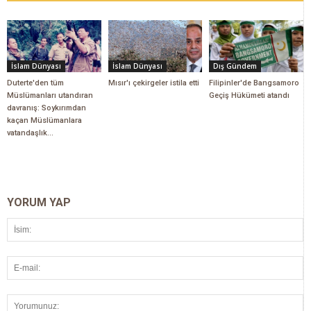
İslam Dünyası
İslam Dünyası
Dış Gündem
Duterte'den tüm
Mısır'ı çekirgeler istila etti
Filipinler'de Bangsamoro
Müslümanları utandıran
Geçiş Hükümeti atandı
davranış: Soykırımdan
kaçan Müslümanlara
vatandaşlık...
YORUM YAP