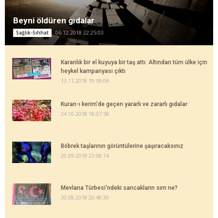
Beyni öldüren gıdalar
06.12.2018 22:25:03
Sağlık-Sıhhat
Karanlık bir el kuyuya bir taş attı: Altından tüm ülke için
heykel kampanyası çıktı
13.11.2018 19:59:09
Kuran-ı kerim'de geçen yararlı ve zararlı gıdalar
24.10.2018 18:07:58
Böbrek taşlarının görüntülerine şaşıracaksınız
20.09.2018 23:08:14
Mevlana Türbesi'ndeki sancakların sırrı ne?
30.08.2018 20:48:30