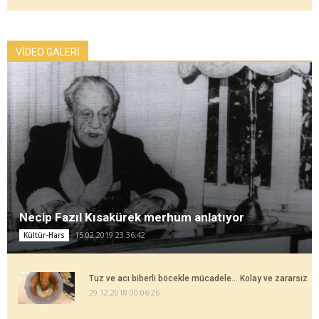
VİDEO GALERİ
Necip Fazıl Kısakürek merhum anlatıyor
15.02.2019 23:36:42
Kültür-Hars
Tuz ve acı biberli böcekle mücadele... Kolay ve zararsız
29.12.2018 00:06:26