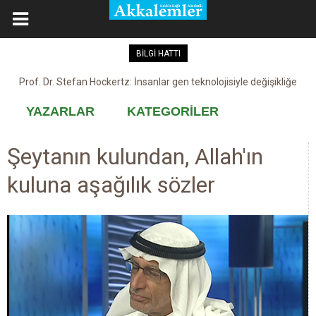
BİLGİ HATTI
Prof. Dr. Stefan Hockertz: İnsanlar gen teknolojisiyle değişikliğe
Kovid-19 aşısı, devşirme ve kobay!
maruz kalabilir
YAZARLAR
KATEGORİLER
Şeytanın kulundan, Allah'ın
kuluna aşağılık sözler