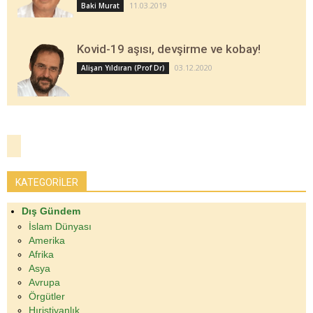
11.03.2019
Baki Murat
Kovid-19 aşısı, devşirme ve kobay!
03.12.2020
Alişan Yıldıran (Prof Dr)
KATEGORİLER
Dış Gündem
İslam Dünyası
Amerika
Afrika
Asya
Avrupa
Örgütler
Hıristiyanlık