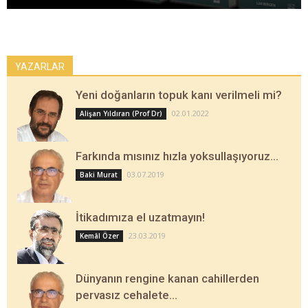
YAZARLAR
Yeni doğanların topuk kanı verilmeli mi?
02.01.2022
Alişan Yıldıran (Prof Dr)
Farkında mısınız hızla yoksullaşıyoruz…
03.07.2019
Baki Murat
İtikadımıza el uzatmayın!
23.03.2019
Kemâl Özer
Dünyanın rengine kanan cahillerden
pervasız cehalete…