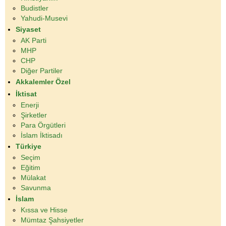
Budistler
Yahudi-Musevi
Siyaset
AK Parti
MHP
CHP
Diğer Partiler
Akkalemler Özel
İktisat
Enerji
Şirketler
Para Örgütleri
İslam İktisadı
Türkiye
Seçim
Eğitim
Mülakat
Savunma
İslam
Kıssa ve Hisse
Mümtaz Şahsiyetler