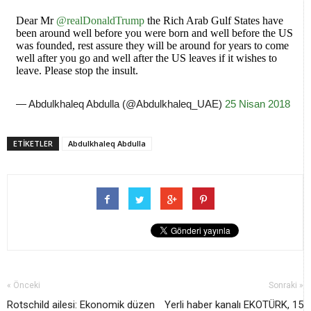
Dear Mr
@realDonaldTrump
the Rich Arab Gulf States have
been around well before you were born and well before the US
was founded, rest assure they will be around for years to come
well after you go and well after the US leaves if it wishes to
leave. Please stop the insult.
— Abdulkhaleq Abdulla (@Abdulkhaleq_UAE)
25 Nisan 2018
ETİKETLER
Abdulkhaleq Abdulla
« Önceki
Sonraki »
Rotschild ailesi: Ekonomik düzen
Yerli haber kanalı EKOTÜRK, 15