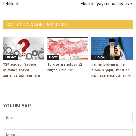
tehlikede
Ekim'de yayına başlayacak
KATEGORİNİN SON HABERLERİ
Türkiye
Hayat
Türkiye
YSK açıkladı: Sadece
Türkiye'nin nüfusu 82
İran en bildiğin işin en
çalmamışlar aynı
milyon 3 bin 882
zirvesini yaptı, utandılar
zamanda yağmalamışlar
mı, meşin nasıl utansın ki
YORUM YAP