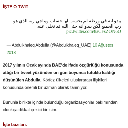
İŞTE O TWIT
يبدو انه في ورطه لم يحسب لها حساب ويناجي ربه الذي هو
رب الجميع لكن يبدو انه حتى الله قد تخلى عنه.
pic.twitter.com/8aCFsZON6O
— Abdulkhaleq Abdulla (@Abdulkhaleq_UAE)
10 Ağustos
2018
2017 yılının Ocak ayında BAE'de ifade özgürlüğü konusunda
attığı bir tweet yüzünden on gün boyunca tutuklu kaldığı
düşünülen Abdulla,
Körfez ülkeleri uluslararası ilişkileri
konusunda önemli bir uzman olarak tanınıyor.
Bununla birlikte içinde bulunduğu organizasyonlar bakımından
oldukça dikkat çekici bir isim.
İşte bazıları: