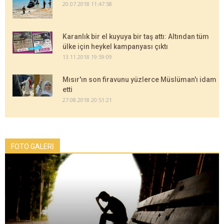
20.07.2018 11:47:58
Karanlık bir el kuyuya bir taş attı: Altından tüm
ülke için heykel kampanyası çıktı
13.11.2018 19:59:09
Mısır'ın son firavunu yüzlerce Müslüman'ı idam
etti
27.08.2018 20:51:21
FOTO GALERİ