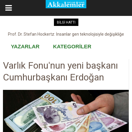
BİLGİ HATTI
Prof. Dr. Stefan Hockertz: İnsanlar gen teknolojisiyle değişikliğe
Kovid-19 aşısı, devşirme ve kobay!
maruz kalabilir
YAZARLAR
KATEGORİLER
Varlık Fonu'nun yeni başkanı
Cumhurbaşkanı Erdoğan