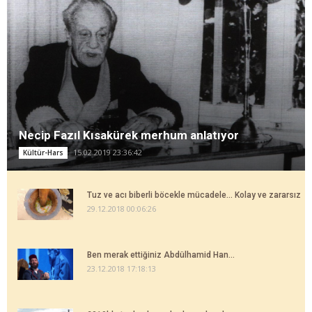
Necip Fazıl Kısakürek merhum anlatıyor
15.02.2019 23:36:42
Kültür-Hars
Tuz ve acı biberli böcekle mücadele... Kolay ve zararsız
29.12.2018 00:06:26
Ben merak ettiğiniz Abdülhamid Han...
23.12.2018 17:18:13