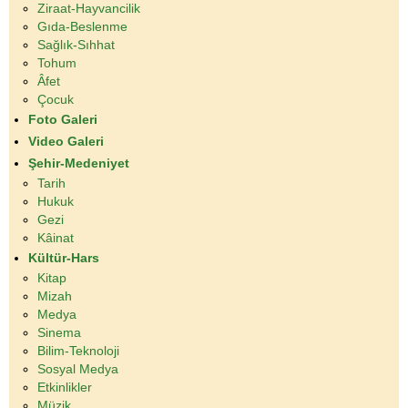
Ziraat-Hayvancilik
Gıda-Beslenme
Sağlık-Sıhhat
Tohum
Âfet
Çocuk
Foto Galeri
Video Galeri
Şehir-Medeniyet
Tarih
Hukuk
Gezi
Kâinat
Kültür-Hars
Kitap
Mizah
Medya
Sinema
Bilim-Teknoloji
Sosyal Medya
Etkinlikler
Müzik