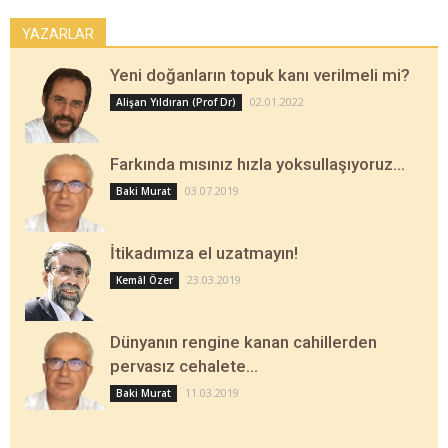
YAZARLAR
Yeni doğanların topuk kanı verilmeli mi?
02.01.2022
Alişan Yıldıran (Prof Dr)
Farkında mısınız hızla yoksullaşıyoruz…
03.07.2019
Baki Murat
İtikadımıza el uzatmayın!
23.03.2019
Kemâl Özer
Dünyanın rengine kanan cahillerden
pervasız cehalete…
11.03.2019
Baki Murat