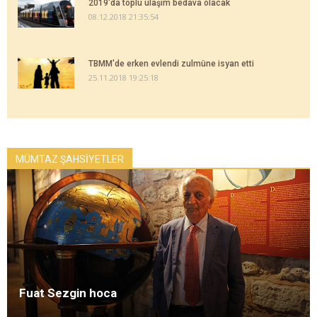
2019'da toplu ulaşım bedava olacak
08.12.2018 21:35:54
TBMM'de erken evlendi zulmüne isyan etti
25.11.2018 19:25:18
MÜMTAZ ŞAHSİYETLER
Fuat Sezgin hoca