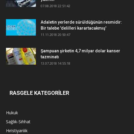
07.08.2018 22:51:42
Adaletin yerlerde sürüldüğünün resmidir:
Bir talebe 'delilleri karartacakmış'
11.11.2018 20:50:47
Şampuan şirketin 4,7 milyar dolar kanser
tazminatı
13.07.2018 14:55:18
RASGELE KATEGORİLER
Hukuk
Sağlık-Sıhhat
Hıristiyanlık