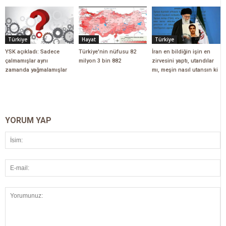
Türkiye
Hayat
Türkiye
YSK açıkladı: Sadece
Türkiye'nin nüfusu 82
İran en bildiğin işin en
çalmamışlar aynı
milyon 3 bin 882
zirvesini yaptı, utandılar
zamanda yağmalamışlar
mı, meşin nasıl utansın ki
YORUM YAP