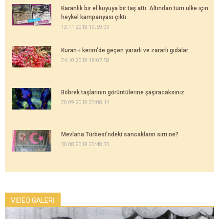
Karanlık bir el kuyuya bir taş attı: Altından tüm ülke için
heykel kampanyası çıktı
13.11.2018 19:59:09
Kuran-ı kerim'de geçen yararlı ve zararlı gıdalar
24.10.2018 18:07:58
Böbrek taşlarının görüntülerine şaşıracaksınız
20.09.2018 23:08:14
Mevlana Türbesi'ndeki sancakların sırrı ne?
30.08.2018 20:48:30
VİDEO GALERİ