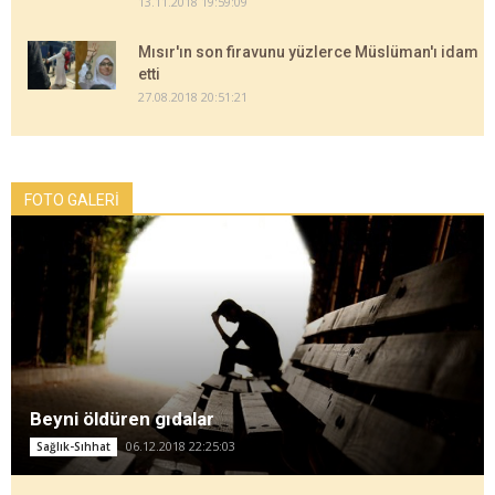
13.11.2018 19:59:09
Mısır'ın son firavunu yüzlerce Müslüman'ı idam
etti
27.08.2018 20:51:21
FOTO GALERİ
Beyni öldüren gıdalar
06.12.2018 22:25:03
Sağlık-Sıhhat