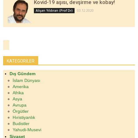
Kovid-19 aşısı, devşirme ve kobay!
03.12.2020
Alişan Yıldıran (Prof Dr)
KATEGORİLER
Dış Gündem
İslam Dünyası
Amerika
Afrika
Asya
Avrupa
Örgütler
Hıristiyanlık
Budistler
Yahudi-Musevi
Siyaset