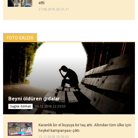
etti
27.08.2018 20:51:21
FOTO GALERİ
Beyni öldüren gıdalar
06.12.2018 22:25:03
Sağlık-Sıhhat
Karanlık bir el kuyuya bir taş attı: Altından tüm ülke için
heykel kampanyası çıktı
13.11.2018 19:59:09