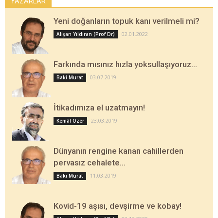
YAZARLAR
Yeni doğanların topuk kanı verilmeli mi?
02.01.2022
Alişan Yıldıran (Prof Dr)
Farkında mısınız hızla yoksullaşıyoruz…
03.07.2019
Baki Murat
İtikadımıza el uzatmayın!
23.03.2019
Kemâl Özer
Dünyanın rengine kanan cahillerden
pervasız cehalete…
11.03.2019
Baki Murat
Kovid-19 aşısı, devşirme ve kobay!