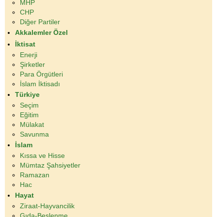
MHP
CHP
Diğer Partiler
Akkalemler Özel
İktisat
Enerji
Şirketler
Para Örgütleri
İslam İktisadı
Türkiye
Seçim
Eğitim
Mülakat
Savunma
İslam
Kıssa ve Hisse
Mümtaz Şahsiyetler
Ramazan
Hac
Hayat
Ziraat-Hayvancilik
Gıda-Beslenme