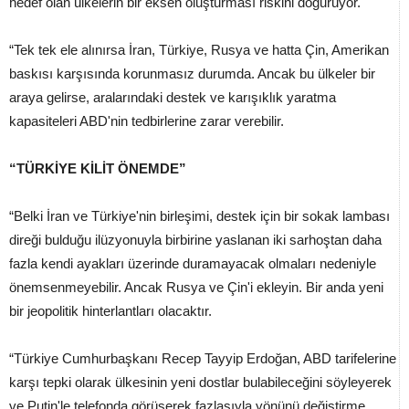
hedef olan ülkelerin bir eksen oluşturması riskini doğuruyor.
“Tek tek ele alınırsa İran, Türkiye, Rusya ve hatta Çin, Amerikan
baskısı karşısında korunmasız durumda. Ancak bu ülkeler bir
araya gelirse, aralarındaki destek ve karışıklık yaratma
kapasiteleri ABD'nin tedbirlerine zarar verebilir.
“TÜRKİYE KİLİT ÖNEMDE”
“Belki İran ve Türkiye'nin birleşimi, destek için bir sokak lambası
direği bulduğu ilüzyonuyla birbirine yaslanan iki sarhoştan daha
fazla kendi ayakları üzerinde duramayacak olmaları nedeniyle
önemsenmeyebilir. Ancak Rusya ve Çin'i ekleyin. Bir anda yeni
bir jeopolitik hinterlantları olacaktır.
“Türkiye Cumhurbaşkanı Recep Tayyip Erdoğan, ABD tarifelerine
karşı tepki olarak ülkesinin yeni dostlar bulabileceğini söyleyerek
ve Putin'le telefonda görüşerek fazlasıyla yönünü değiştirme