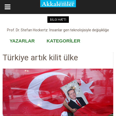
BİLGİ HATTI
Prof. Dr. Stefan Hockertz: İnsanlar gen teknolojisiyle değişikliğe
Kovid-19 aşısı, devşirme ve kobay!
maruz kalabilir
YAZARLAR
KATEGORİLER
Türkiye artık kilit ülke