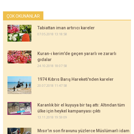
ÇOK OKUNANLAR
Tabiattan iman artırıcı kareler
07.05.2018 13:18:58
Kuran-ı kerim'de geçen yararlı ve zararlı
gıdalar
24.10.2018 18:07:58
1974 Kıbrıs Barış Hareketi'nden kareler
20.07.2018 11:47:58
Karanlık bir el kuyuya bir taş attı: Altından tüm
ülke için heykel kampanyası çıktı
13.11.2018 19:59:09
Mısır'ın son firavunu yüzlerce Müslüman'ı idam