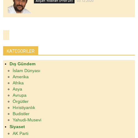
03.12.2020
Alişan Yıldıran (Prof Dr)
KATEGORİLER
Dış Gündem
İslam Dünyası
Amerika
Afrika
Asya
Avrupa
Örgütler
Hıristiyanlık
Budistler
Yahudi-Musevi
Siyaset
AK Parti