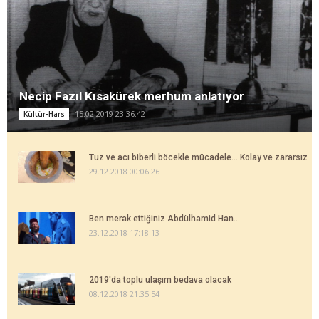
Necip Fazıl Kısakürek merhum anlatıyor
15.02.2019 23:36:42
Kültür-Hars
Tuz ve acı biberli böcekle mücadele... Kolay ve zararsız
29.12.2018 00:06:26
Ben merak ettiğiniz Abdülhamid Han...
23.12.2018 17:18:13
2019'da toplu ulaşım bedava olacak
08.12.2018 21:35:54