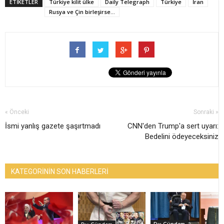
ETİKETLER
Türkiye kilit ülke
Daily Telegraph
Türkiye
İran
Rusya ve Çin birleşirse…
« Önceki
Sonraki »
İsmi yanlış gazete şaşırtmadı
CNN'den Trump'a sert uyarı:
Bedelini ödeyeceksiniz
KATEGORİNİN SON HABERLERİ