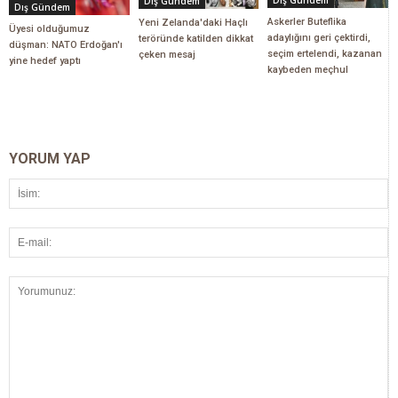
Dış Gündem
Dış Gündem
Dış Gündem
Askerler Buteflika
Yeni Zelanda'daki Haçlı
Üyesi olduğumuz
adaylığını geri çektirdi,
teröründe katilden dikkat
düşman: NATO Erdoğan'ı
seçim ertelendi, kazanan
çeken mesaj
yine hedef yaptı
kaybeden meçhul
YORUM YAP