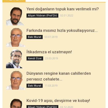
Yeni doğanların topuk kanı verilmeli mi?
02.01.2022
Alişan Yıldıran (Prof Dr)
Farkında mısınız hızla yoksullaşıyoruz…
03.07.2019
Baki Murat
İtikadımıza el uzatmayın!
23.03.2019
Kemâl Özer
Dünyanın rengine kanan cahillerden
pervasız cehalete…
11.03.2019
Baki Murat
Kovid-19 aşısı, devşirme ve kobay!
03.12.2020
Alişan Yıldıran (Prof Dr)