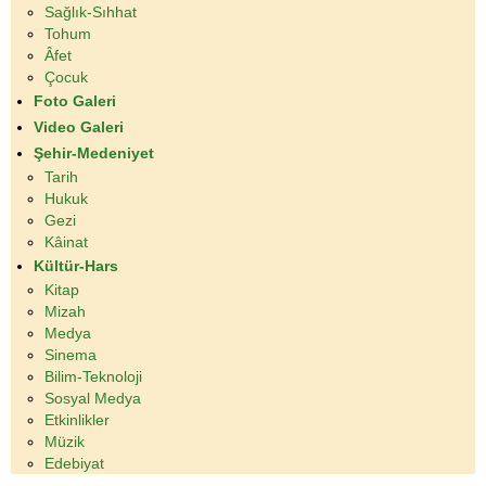
Sağlık-Sıhhat
Tohum
Âfet
Çocuk
Foto Galeri
Video Galeri
Şehir-Medeniyet
Tarih
Hukuk
Gezi
Kâinat
Kültür-Hars
Kitap
Mizah
Medya
Sinema
Bilim-Teknoloji
Sosyal Medya
Etkinlikler
Müzik
Edebiyat