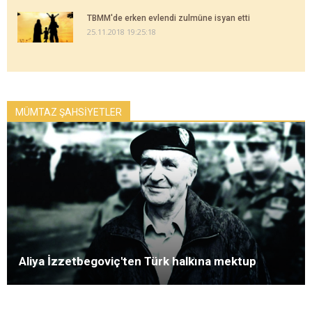
TBMM'de erken evlendi zulmüne isyan etti
25.11.2018 19:25:18
MÜMTAZ ŞAHSİYETLER
Aliya İzzetbegoviç'ten Türk halkına mektup