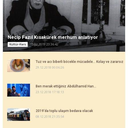
Necip Fazıl Kısakürek merhum anlatıyor
15.02.2019 23:36:42
Kültür-Hars
Tuz ve acı biberli böcekle mücadele... Kolay ve zararsız
29.12.2018 00:06:26
Ben merak ettiğiniz Abdülhamid Han...
23.12.2018 17:18:13
2019'da toplu ulaşım bedava olacak
08.12.2018 21:35:54