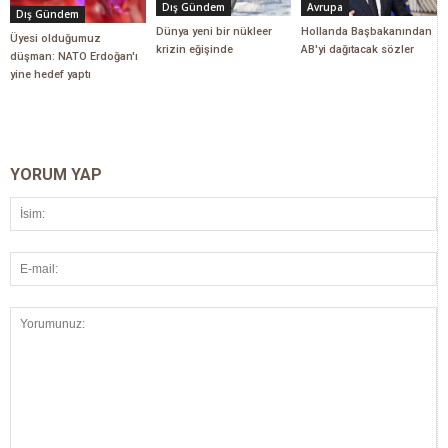
Dış Gündem
Avrupa
Dış Gündem
Dünya yeni bir nükleer
Hollanda Başbakanından
Üyesi olduğumuz
krizin eğişinde
AB'yi dağıtacak sözler
düşman: NATO Erdoğan'ı
yine hedef yaptı
YORUM YAP