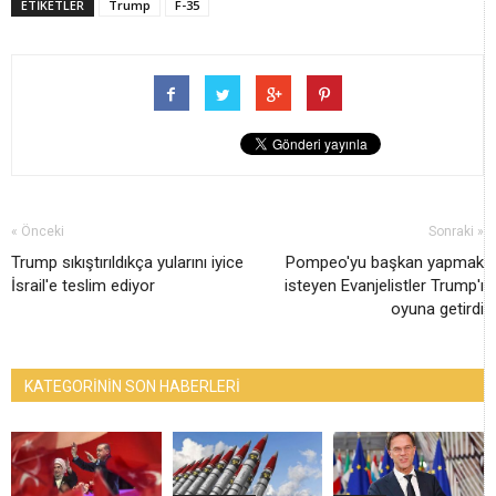
ETİKETLER
Trump
F-35
« Önceki
Sonraki »
Trump sıkıştırıldıkça yularını iyice
Pompeo'yu başkan yapmak
İsrail'e teslim ediyor
isteyen Evanjelistler Trump'ı
oyuna getirdi
KATEGORİNİN SON HABERLERİ