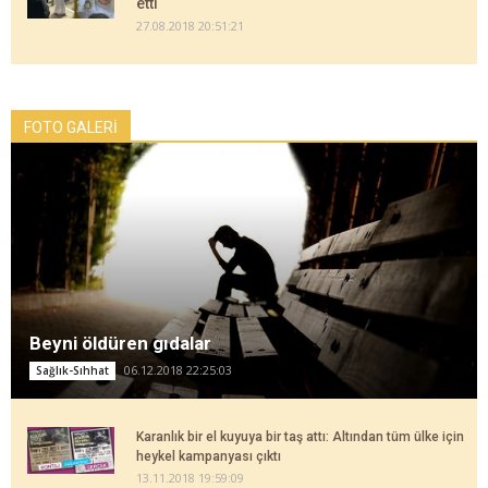
etti
27.08.2018 20:51:21
FOTO GALERİ
Beyni öldüren gıdalar
06.12.2018 22:25:03
Sağlık-Sıhhat
Karanlık bir el kuyuya bir taş attı: Altından tüm ülke için
heykel kampanyası çıktı
13.11.2018 19:59:09