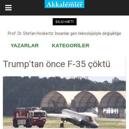
BİLGİ HATTI
Prof. Dr. Stefan Hockertz: İnsanlar gen teknolojisiyle değişikliğe
Kovid-19 aşısı, devşirme ve kobay!
maruz kalabilir
YAZARLAR
KATEGORİLER
Trump'tan önce F-35 çöktü