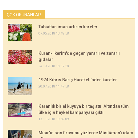
ÇOK OKUNANLAR
Tabiattan iman artırıcı kareler
07.05.2018 13:18:58
Kuran-ı kerim'de geçen yararlı ve zararlı
gıdalar
24.10.2018 18:07:58
1974 Kıbrıs Barış Hareketi'nden kareler
20.07.2018 11:47:58
Karanlık bir el kuyuya bir taş attı: Altından tüm
ülke için heykel kampanyası çıktı
13.11.2018 19:59:09
Mısır'ın son firavunu yüzlerce Müslüman'ı idam