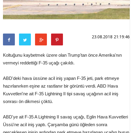
23.08.2018 21:19:46
Koltuğunu kaybetmek üzere olan Trump'tan önce Amerika'nın
vermeyi reddettiği F-35 uçağı çakıldı.
ABD'deki hava üssüne acil iniş yapan F-35 jeti, park etmeye
hazırlanırken eşine az rastlanır bir görüntü verdi. ABD Hava
Kuvvetleri'ne ait F-35 Lightning II tipi savaş uçağının acil iniş
sonrası ön dikmesi çöktü.
ABD'ye ait F-35 A Lightning II savaş uçağı, Eglin Hava Kuvvetleri
Üssü'ne acil iniş yaptı. Çarşamba günü öğleden sonra
gerçekleşen inişin ardından park etmeye hazırlanan uçağın burun