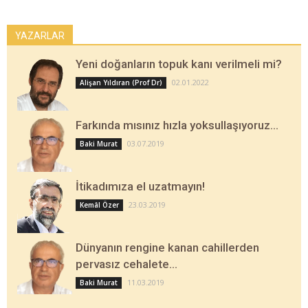
YAZARLAR
Yeni doğanların topuk kanı verilmeli mi?
02.01.2022
Alişan Yıldıran (Prof Dr)
Farkında mısınız hızla yoksullaşıyoruz…
03.07.2019
Baki Murat
İtikadımıza el uzatmayın!
23.03.2019
Kemâl Özer
Dünyanın rengine kanan cahillerden
pervasız cehalete…
11.03.2019
Baki Murat