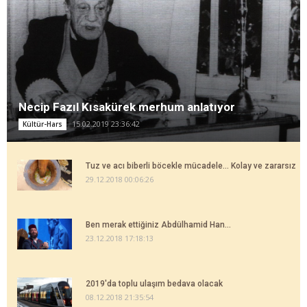
Necip Fazıl Kısakürek merhum anlatıyor
15.02.2019 23:36:42
Kültür-Hars
Tuz ve acı biberli böcekle mücadele... Kolay ve zararsız
29.12.2018 00:06:26
Ben merak ettiğiniz Abdülhamid Han...
23.12.2018 17:18:13
2019'da toplu ulaşım bedava olacak
08.12.2018 21:35:54