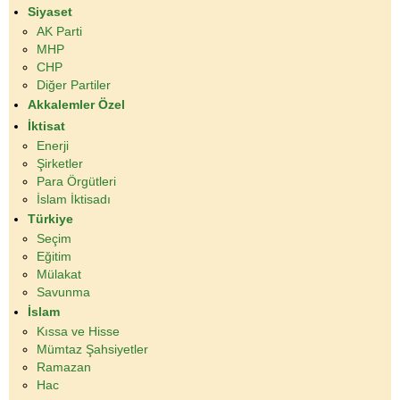
Siyaset
AK Parti
MHP
CHP
Diğer Partiler
Akkalemler Özel
İktisat
Enerji
Şirketler
Para Örgütleri
İslam İktisadı
Türkiye
Seçim
Eğitim
Mülakat
Savunma
İslam
Kıssa ve Hisse
Mümtaz Şahsiyetler
Ramazan
Hac