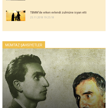
TBMM'de erken evlendi zulmüne isyan etti
25.11.2018 19:25:18
MÜMTAZ ŞAHSİYETLER