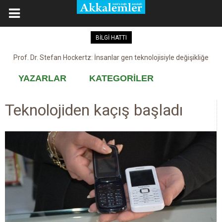
BİLGİ HATTI
Prof. Dr. Stefan Hockertz: İnsanlar gen teknolojisiyle değişikliğe
Kovid-19 aşısı, devşirme ve kobay!
maruz kalabilir
YAZARLAR
KATEGORİLER
Teknolojiden kaçış başladı