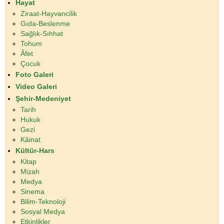
Hayat
Ziraat-Hayvancilik
Gıda-Beslenme
Sağlık-Sıhhat
Tohum
Âfet
Çocuk
Foto Galeri
Video Galeri
Şehir-Medeniyet
Tarih
Hukuk
Gezi
Kâinat
Kültür-Hars
Kitap
Mizah
Medya
Sinema
Bilim-Teknoloji
Sosyal Medya
Etkinlikler