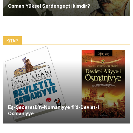
Osman Yüksel Serdengeçti kimdir?
KİTAP
Eş-Şeceretü’n-Numaniyye fi’d-Devlet-i
Osmaniyye