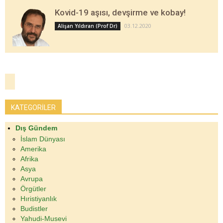
Kovid-19 aşısı, devşirme ve kobay!
03.12.2020
Alişan Yıldıran (Prof Dr)
KATEGORİLER
Dış Gündem
İslam Dünyası
Amerika
Afrika
Asya
Avrupa
Örgütler
Hıristiyanlık
Budistler
Yahudi-Musevi