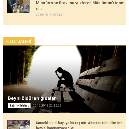
Mısır'ın son firavunu yüzlerce Müslüman'ı idam
etti
27.08.2018 20:51:21
FOTO GALERİ
Beyni öldüren gıdalar
06.12.2018 22:25:03
Sağlık-Sıhhat
Karanlık bir el kuyuya bir taş attı: Altından tüm ülke için
heykel kampanyası çıktı