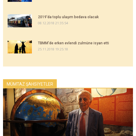
2019'da toplu ulaşım bedava olacak
08.12.2018 21:35:54
TBMM'de erken evlendi zulmüne isyan etti
25.11.2018 19:25:18
MÜMTAZ ŞAHSİYETLER