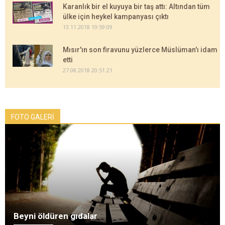
Karanlık bir el kuyuya bir taş attı: Altından tüm
ülke için heykel kampanyası çıktı
13.11.2018 19:59:09
Mısır'ın son firavunu yüzlerce Müslüman'ı idam
etti
27.08.2018 20:51:21
FOTO GALERİ
Beyni öldüren gıdalar