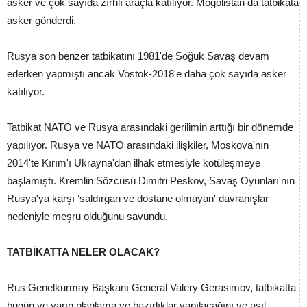
asker ve çok sayıda zırhlı araçla katılıyor. Moğolistan da tatbikata
asker gönderdi.
Rusya son benzer tatbikatını 1981'de Soğuk Savaş devam
ederken yapmıştı ancak Vostok-2018'e daha çok sayıda asker
katılıyor.
Tatbikat NATO ve Rusya arasındaki gerilimin arttığı bir dönemde
yapılıyor. Rusya ve NATO arasındaki ilişkiler, Moskova'nın
2014'te Kırım'ı Ukrayna'dan ilhak etmesiyle kötüleşmeye
başlamıştı. Kremlin Sözcüsü Dimitri Peskov, Savaş Oyunları'nın
Rusya'ya karşı ‘saldırgan ve dostane olmayan' davranışlar
nedeniyle meşru olduğunu savundu.
TATBİKATTA NELER OLACAK?
Rus Genelkurmay Başkanı General Valery Gerasimov, tatbikatta
bugün ve yarın planlama ve hazırlıklar yapılacağını ve asıl