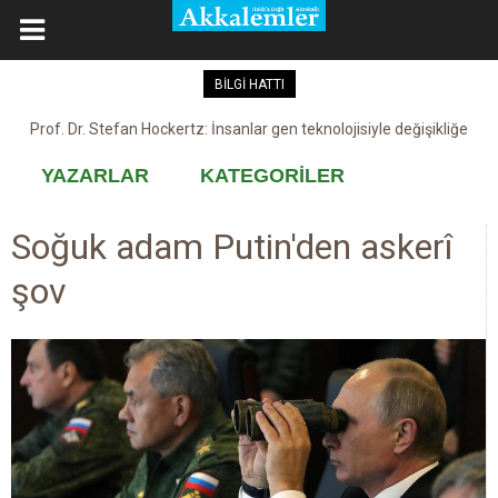
BİLGİ HATTI
Kovid-19 aşısı, devşirme ve kobay!
YAZARLAR
KATEGORİLER
Soğuk adam Putin'den askerî
şov