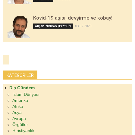
Kovid-19 aşısı, devşirme ve kobay!
03.12.2020
Alişan Yıldıran (Prof Dr)
KATEGORİLER
Dış Gündem
İslam Dünyası
Amerika
Afrika
Asya
Avrupa
Örgütler
Hıristiyanlık