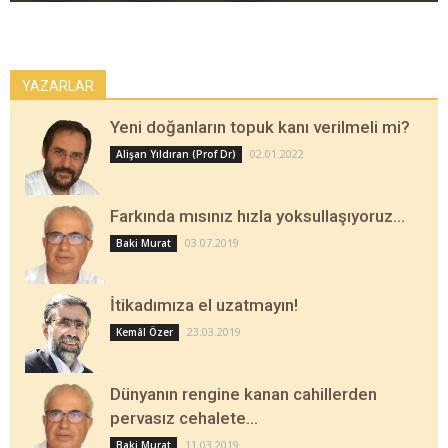
YAZARLAR
Yeni doğanların topuk kanı verilmeli mi?
02.01.2022
Alişan Yıldıran (Prof Dr)
Farkında mısınız hızla yoksullaşıyoruz…
03.07.2019
Baki Murat
İtikadımıza el uzatmayın!
23.03.2019
Kemâl Özer
Dünyanın rengine kanan cahillerden
pervasız cehalete…
11.03.2019
Baki Murat