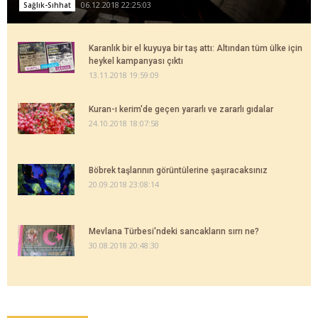
06.12.2018 22:25:03
Sağlık-Sıhhat
Karanlık bir el kuyuya bir taş attı: Altından tüm ülke için
heykel kampanyası çıktı
13.11.2018 19:59:09
Kuran-ı kerim'de geçen yararlı ve zararlı gıdalar
24.10.2018 18:07:58
Böbrek taşlarının görüntülerine şaşıracaksınız
20.09.2018 23:08:14
Mevlana Türbesi'ndeki sancakların sırrı ne?
30.08.2018 20:48:30