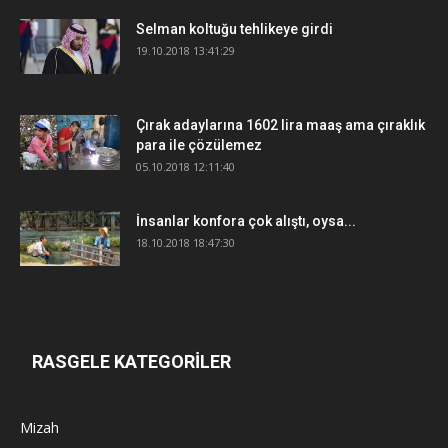
Selman koltuğu tehlikeye girdi
19.10.2018 13:41:29
Çırak adaylarına 1602 lira maaş ama çıraklık
para ile çözülemez
05.10.2018 12:11:40
İnsanlar konfora çok alıştı, oysa...
18.10.2018 18:47:30
RASGELE KATEGORİLER
Mizah