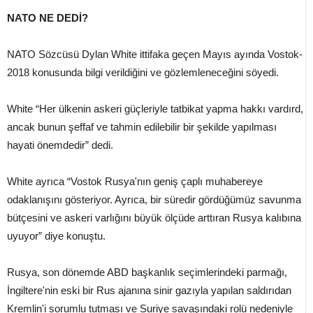
NATO NE DEDİ?
NATO Sözcüsü Dylan White ittifaka geçen Mayıs ayında Vostok-
2018 konusunda bilgi verildiğini ve gözlemleneceğini söyedi.
White “Her ülkenin askeri güçleriyle tatbikat yapma hakkı vardırd,
ancak bunun şeffaf ve tahmin edilebilir bir şekilde yapılması
hayati önemdedir” dedi.
White ayrıca “Vostok Rusya'nın geniş çaplı muhabereye
odaklanışını gösteriyor. Ayrıca, bir süredir gördüğümüz savunma
bütçesini ve askeri varlığını büyük ölçüde arttıran Rusya kalıbına
uyuyor” diye konuştu.
Rusya, son dönemde ABD başkanlık seçimlerindeki parmağı,
İngiltere'nin eski bir Rus ajanına sinir gazıyla yapılan saldırıdan
Kremlin'i sorumlu tutması ve Suriye savaşındaki rolü nedeniyle