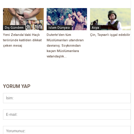
Dış Gündem
İslam Dünyası
Asya
Yeni Zelanda'daki Haçlı
Duterte'den tüm
Çin, Tayvan'ı işgal edebilir
teröründe katilden dikkat
Müslümanları utandıran
çeken mesaj
davranış: Soykırımdan
kaçan Müslümanlara
vatandaşlık...
YORUM YAP