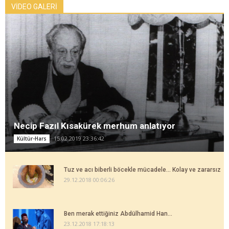
VİDEO GALERİ
Necip Fazıl Kısakürek merhum anlatıyor
15.02.2019 23:36:42
Kültür-Hars
Tuz ve acı biberli böcekle mücadele... Kolay ve zararsız
29.12.2018 00:06:26
Ben merak ettiğiniz Abdülhamid Han...
23.12.2018 17:18:13