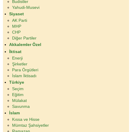
Budistler
Yahudi-Musevi
Siyaset
AK Parti
MHP
CHP
Diğer Partiler
Akkalemler Özel
İktisat
Enerji
Şirketler
Para Örgütleri
İslam İktisadı
Türkiye
Seçim
Eğitim
Mülakat
Savunma
İslam
Kıssa ve Hisse
Mümtaz Şahsiyetler
Ramazan