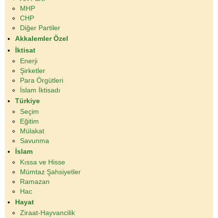
MHP
CHP
Diğer Partiler
Akkalemler Özel
İktisat
Enerji
Şirketler
Para Örgütleri
İslam İktisadı
Türkiye
Seçim
Eğitim
Mülakat
Savunma
İslam
Kıssa ve Hisse
Mümtaz Şahsiyetler
Ramazan
Hac
Hayat
Ziraat-Hayvancilik