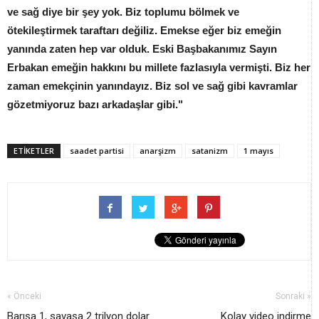
ve sağ diye bir şey yok. Biz toplumu bölmek ve
ötekileştirmek taraftarı değiliz. Emekse eğer biz emeğin
yanında zaten hep var olduk. Eski Başbakanımız Sayın
Erbakan emeğin hakkını bu millete fazlasıyla vermişti. Biz her
zaman emekçinin yanındayız. Biz sol ve sağ gibi kavramlar
gözetmiyoruz bazı arkadaşlar gibi."
ETİKETLER
saadet partisi
anarşizm
satanizm
1 mayıs
« Önceki
Sonraki »
Barışa 1, savaşa 2 trilyon dolar
Kolay video indirme