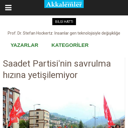
BİLGİ HATTI
Prof. Dr. Stefan Hockertz: İnsanlar gen teknolojisiyle değişikliğe
Kovid-19 aşısı, devşirme ve kobay!
maruz kalabilir
YAZARLAR
KATEGORİLER
Saadet Partisi'nin savrulma
hızına yetişilemiyor