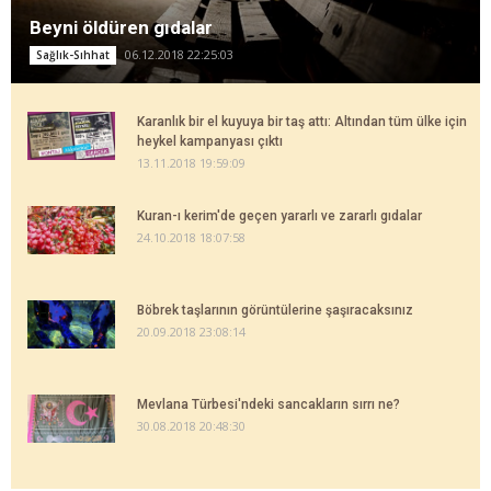
Beyni öldüren gıdalar
06.12.2018 22:25:03
Sağlık-Sıhhat
Karanlık bir el kuyuya bir taş attı: Altından tüm ülke için
heykel kampanyası çıktı
13.11.2018 19:59:09
Kuran-ı kerim'de geçen yararlı ve zararlı gıdalar
24.10.2018 18:07:58
Böbrek taşlarının görüntülerine şaşıracaksınız
20.09.2018 23:08:14
Mevlana Türbesi'ndeki sancakların sırrı ne?
30.08.2018 20:48:30