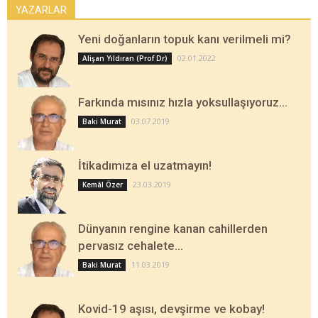
YAZARLAR
Yeni doğanların topuk kanı verilmeli mi?
02.01.2022
Alişan Yıldıran (Prof Dr)
Farkında mısınız hızla yoksullaşıyoruz…
03.07.2019
Baki Murat
İtikadımıza el uzatmayın!
23.03.2019
Kemâl Özer
Dünyanın rengine kanan cahillerden
pervasız cehalete…
11.03.2019
Baki Murat
Kovid-19 aşısı, devşirme ve kobay!