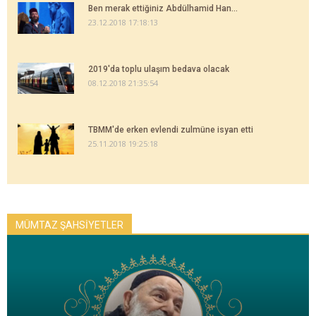
Ben merak ettiğiniz Abdülhamid Han...
23.12.2018 17:18:13
2019'da toplu ulaşım bedava olacak
08.12.2018 21:35:54
TBMM'de erken evlendi zulmüne isyan etti
25.11.2018 19:25:18
MÜMTAZ ŞAHSİYETLER