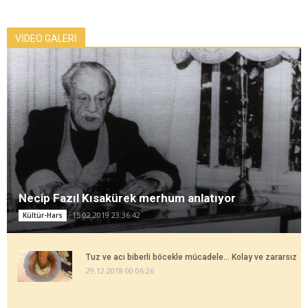
VİDEO GALERİ
Necip Fazıl Kısakürek merhum anlatıyor
15.02.2019 23:36:42
Kültür-Hars
Tuz ve acı biberli böcekle mücadele... Kolay ve zararsız
29.12.2018 00:06:26