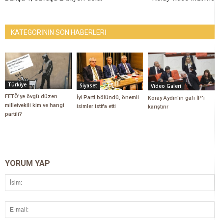
KATEGORİNİN SON HABERLERİ
Türkiye
Siyaset
Video Galeri
FETÖ'ye övgü düzen
İyi Parti bölündü, önemli
Koray Aydın'ın gafı İP'i
milletvekili kim ve hangi
isimler istifa etti
karıştırır
partili?
YORUM YAP