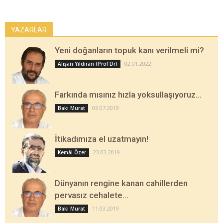
YAZARLAR
Yeni doğanların topuk kanı verilmeli mi?
02.01.2022
Alişan Yıldıran (Prof Dr)
Farkında mısınız hızla yoksullaşıyoruz…
03.07.2019
Baki Murat
İtikadımıza el uzatmayın!
23.03.2019
Kemâl Özer
Dünyanın rengine kanan cahillerden
pervasız cehalete…
11.03.2019
Baki Murat