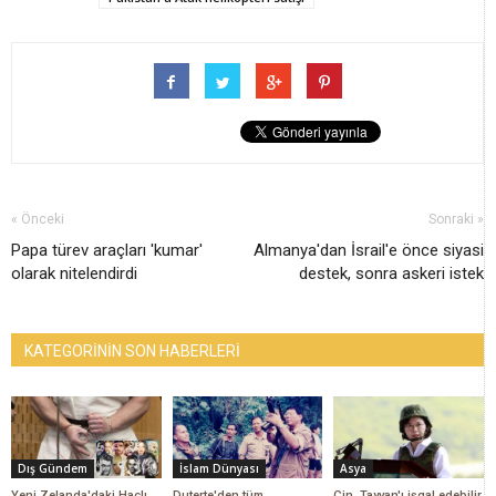
« Önceki
Sonraki »
Papa türev araçları 'kumar'
Almanya'dan İsrail'e önce siyasi
olarak nitelendirdi
destek, sonra askeri istek
KATEGORİNİN SON HABERLERİ
Dış Gündem
İslam Dünyası
Asya
Yeni Zelanda'daki Haçlı
Duterte'den tüm
Çin, Tayvan'ı işgal edebilir