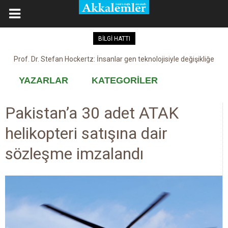
BİLGİ HATTI
Prof. Dr. Stefan Hockertz: İnsanlar gen teknolojisiyle değişikliğe
Kovid-19 aşısı, devşirme ve kobay!
maruz kalabilir
YAZARLAR
KATEGORİLER
Pakistan’a 30 adet ATAK
helikopteri satışına dair
sözleşme imzalandı