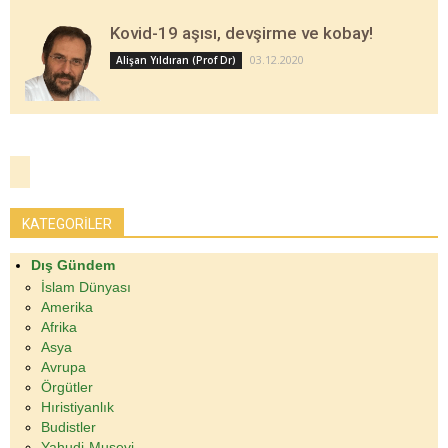
Kovid-19 aşısı, devşirme ve kobay!
03.12.2020
Alişan Yıldıran (Prof Dr)
KATEGORİLER
Dış Gündem
İslam Dünyası
Amerika
Afrika
Asya
Avrupa
Örgütler
Hıristiyanlık
Budistler
Yahudi-Musevi