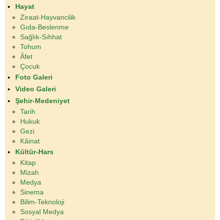
Hayat
Ziraat-Hayvancilik
Gıda-Beslenme
Sağlık-Sıhhat
Tohum
Âfet
Çocuk
Foto Galeri
Video Galeri
Şehir-Medeniyet
Tarih
Hukuk
Gezi
Kâinat
Kültür-Hars
Kitap
Mizah
Medya
Sinema
Bilim-Teknoloji
Sosyal Medya