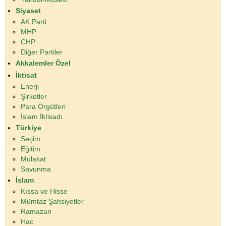
Siyaset
AK Parti
MHP
CHP
Diğer Partiler
Akkalemler Özel
İktisat
Enerji
Şirketler
Para Örgütleri
İslam İktisadı
Türkiye
Seçim
Eğitim
Mülakat
Savunma
İslam
Kıssa ve Hisse
Mümtaz Şahsiyetler
Ramazan
Hac