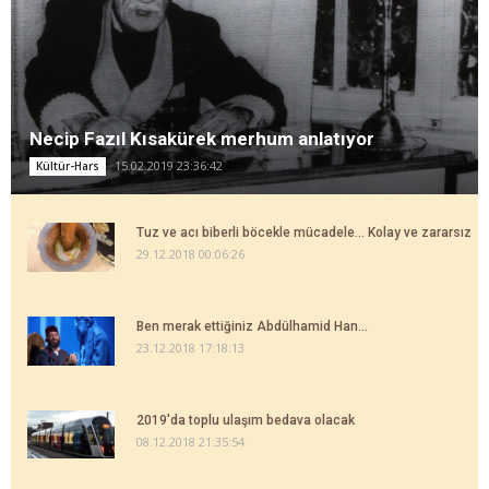
Necip Fazıl Kısakürek merhum anlatıyor
15.02.2019 23:36:42
Kültür-Hars
Tuz ve acı biberli böcekle mücadele... Kolay ve zararsız
29.12.2018 00:06:26
Ben merak ettiğiniz Abdülhamid Han...
23.12.2018 17:18:13
2019'da toplu ulaşım bedava olacak
08.12.2018 21:35:54