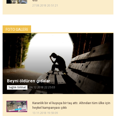
etti
27.08.2018 20:51:21
FOTO GALERİ
Beyni öldüren gıdalar
06.12.2018 22:25:03
Sağlık-Sıhhat
Karanlık bir el kuyuya bir taş attı: Altından tüm ülke için
heykel kampanyası çıktı
13.11.2018 19:59:09