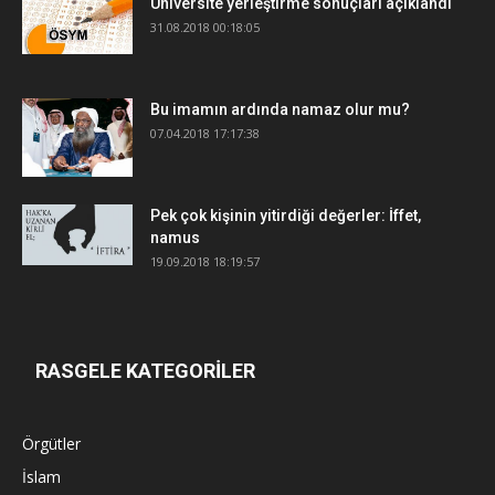
Üniversite yerleştirme sonuçları açıklandı
31.08.2018 00:18:05
Bu imamın ardında namaz olur mu?
07.04.2018 17:17:38
Pek çok kişinin yitirdiği değerler: İffet,
namus
19.09.2018 18:19:57
RASGELE KATEGORİLER
Örgütler
İslam