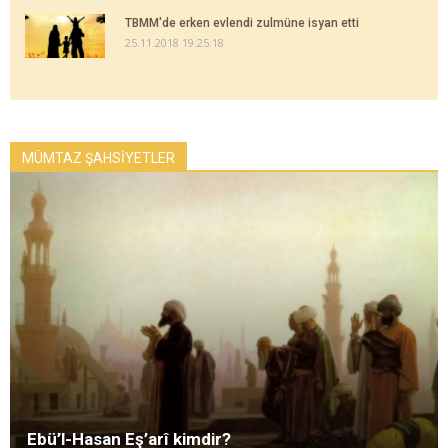
TBMM'de erken evlendi zulmüne isyan etti
25.11.2018 19:25:18
MÜMTAZ ŞAHSİYETLER
Ebü’l-Hasan Eş’arî kimdir?