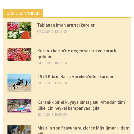
ÇOK OKUNANLAR
Tabiattan iman artırıcı kareler
07.05.2018 13:18:58
Kuran-ı kerim'de geçen yararlı ve zararlı
gıdalar
24.10.2018 18:07:58
1974 Kıbrıs Barış Hareketi'nden kareler
20.07.2018 11:47:58
Karanlık bir el kuyuya bir taş attı: Altından tüm
ülke için heykel kampanyası çıktı
13.11.2018 19:59:09
Mısır'ın son firavunu yüzlerce Müslüman'ı idam