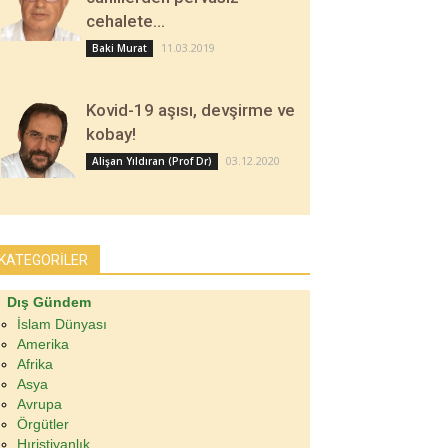
cehalete…
11.03.2019
Baki Murat
Kovid-19 aşısı, devşirme ve
kobay!
03.12.2020
Alişan Yıldıran (Prof Dr)
KATEGORİLER
Dış Gündem
İslam Dünyası
Amerika
Afrika
Asya
Avrupa
Örgütler
Hıristiyanlık