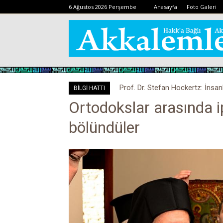
6 Ağustos 2026 Perşembe
Anasayfa
Foto Galeri
Prof. Dr. Stefan Hockertz: İnsan
BİLGİ HATTI
kalabilir
Ortodokslar arasında 
bölündüler