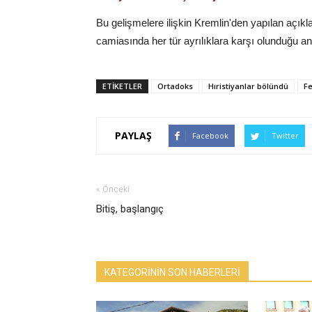
Bu gelişmelere ilişkin Kremlin'den yapılan açık
camiasında her tür ayrılıklara karşı olunduğu anc
ETİKETLER
Ortadoks
Hıristiyanlar bölündü
Fe
PAYLAŞ
Facebook
Twitter
« Önceki
Bitiş, başlangıç
KATEGORİNİN SON HABERLERİ