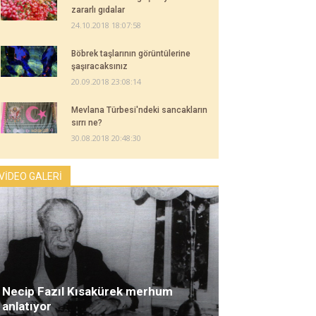
zararlı gıdalar
24.10.2018 18:07:58
Böbrek taşlarının görüntülerine
şaşıracaksınız
20.09.2018 23:08:14
Mevlana Türbesi'ndeki sancakların
sırrı ne?
30.08.2018 20:48:30
VİDEO GALERİ
Necip Fazıl Kısakürek merhum
anlatıyor