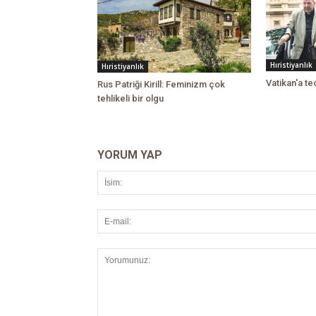
Hıristiyanlık
Hıristiyanlık
Vatikan'a t
Rus Patriği Kirill: Feminizm çok
tehlikeli bir olgu
YORUM YAP