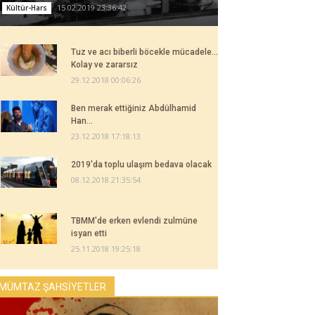
15.02.2019 23:36:42
Kültür-Hars
Tuz ve acı biberli böcekle mücadele...
Kolay ve zararsız
29.12.2018 00:06:26
Ben merak ettiğiniz Abdülhamid
Han...
23.12.2018 17:18:13
2019'da toplu ulaşım bedava olacak
08.12.2018 21:35:54
TBMM'de erken evlendi zulmüne
isyan etti
25.11.2018 19:25:18
MÜMTAZ ŞAHSİYETLER