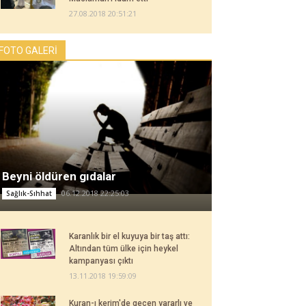
27.08.2018 20:51:21
FOTO GALERİ
Beyni öldüren gıdalar
06.12.2018 22:25:03
Sağlık-Sıhhat
Karanlık bir el kuyuya bir taş attı:
Altından tüm ülke için heykel
kampanyası çıktı
13.11.2018 19:59:09
Kuran-ı kerim'de geçen yararlı ve