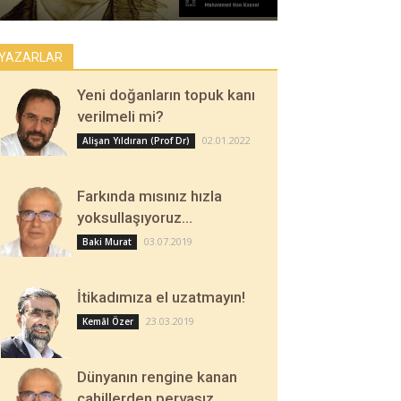
YAZARLAR
Yeni doğanların topuk kanı
verilmeli mi?
02.01.2022
Alişan Yıldıran (Prof Dr)
Farkında mısınız hızla
yoksullaşıyoruz…
03.07.2019
Baki Murat
İtikadımıza el uzatmayın!
23.03.2019
Kemâl Özer
Dünyanın rengine kanan
cahillerden pervasız