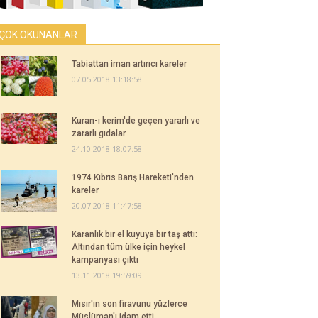
ÇOK OKUNANLAR
Tabiattan iman artırıcı kareler
07.05.2018 13:18:58
Kuran-ı kerim'de geçen yararlı ve
zararlı gıdalar
24.10.2018 18:07:58
1974 Kıbrıs Barış Hareketi'nden
kareler
20.07.2018 11:47:58
Karanlık bir el kuyuya bir taş attı:
Altından tüm ülke için heykel
kampanyası çıktı
13.11.2018 19:59:09
Mısır'ın son firavunu yüzlerce
Müslüman'ı idam etti