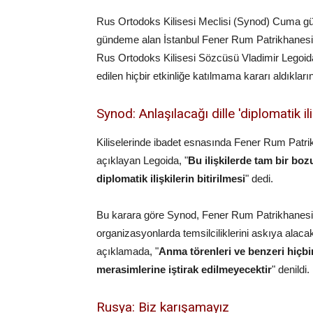
Rus Ortodoks Kilisesi Meclisi (Synod) Cuma günü
gündeme alan İstanbul Fener Rum Patrikhanesi'n
Rus Ortodoks Kilisesi Sözcüsü Vladimir Legoida
edilen hiçbir etkinliğe katılmama kararı aldıkların
Synod: Anlaşılacağı dille 'diplomatik ili
Kiliselerinde ibadet esnasında Fener Rum Patri
açıklayan Legoida, "
Bu ilişkilerde tam bir bo
diplomatik ilişkilerin bitirilmesi
" dedi.
Bu karara göre Synod, Fener Rum Patrikhanesi i
organizasyonlarda temsilciliklerini askıya ala
açıklamada, "
Anma törenleri ve benzeri hiçbi
merasimlerine iştirak edilmeyecektir
" denildi.
Rusya: Biz karışamayız