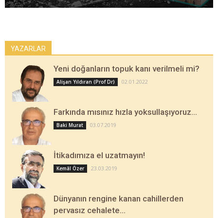
YAZARLAR
Yeni doğanların topuk kanı verilmeli mi?
02.01.2022
Alişan Yıldıran (Prof Dr)
Farkında mısınız hızla yoksullaşıyoruz…
03.07.2019
Baki Murat
İtikadımıza el uzatmayın!
23.03.2019
Kemâl Özer
Dünyanın rengine kanan cahillerden
pervasız cehalete…