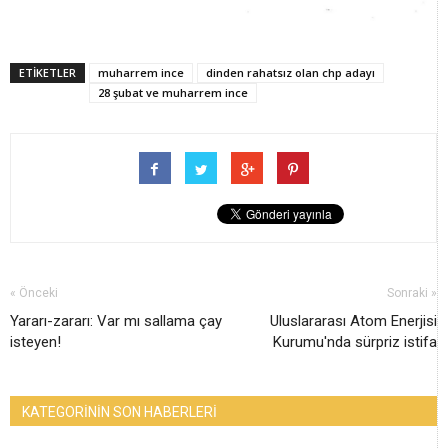
ETİKETLER
muharrem ince
dinden rahatsız olan chp adayı
28 şubat ve muharrem ince
« Önceki
Sonraki »
Yararı-zararı: Var mı sallama çay
Uluslararası Atom Enerjisi
isteyen!
Kurumu'nda sürpriz istifa
KATEGORİNİN SON HABERLERİ