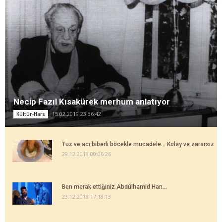
Necip Fazıl Kısakürek merhum anlatıyor
15.02.2019 23:36:42
Kültür-Hars
Tuz ve acı biberli böcekle mücadele... Kolay ve zararsız
29.12.2018 00:06:26
Ben merak ettiğiniz Abdülhamid Han...
23.12.2018 17:18:13