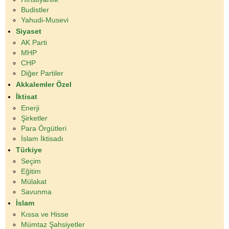
Budistler
Yahudi-Musevi
Siyaset
AK Parti
MHP
CHP
Diğer Partiler
Akkalemler Özel
İktisat
Enerji
Şirketler
Para Örgütleri
İslam İktisadı
Türkiye
Seçim
Eğitim
Mülakat
Savunma
İslam
Kıssa ve Hisse
Mümtaz Şahsiyetler