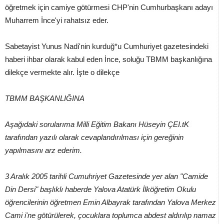
öğretmek için camiye götürmesi CHP'nin Cumhurbaşkanı adayı
Muharrem İnce'yi rahatsız eder.
Sabetayist Yunus Nadi'nin kurduğ*u Cumhuriyet gazetesindeki
haberi ihbar olarak kabul eden İnce, soluğu TBMM başkanlığına
dilekçe vermekte alır. İşte o dilekçe
TBMM BAŞKANLIĞINA
Aşağıdaki sorularıma Milli Eğitim Bakanı Hüseyin ÇEI.tK
tarafından yazılı olarak cevaplandırılması için gereğinin
yapılmasını arz ederim.
3 Aralık 2005 tarihli Cumuhriyet Gazetesinde yer alan "Camide
Din Dersi" başlıklı haberde Yalova Atatürk İlköğretim Okulu
öğrencilerinin öğretmen Emin Albayrak tarafından Yalova Merkez
Cami i'ne götürülerek, çocuklara toplumca abdest aldırılıp namaz