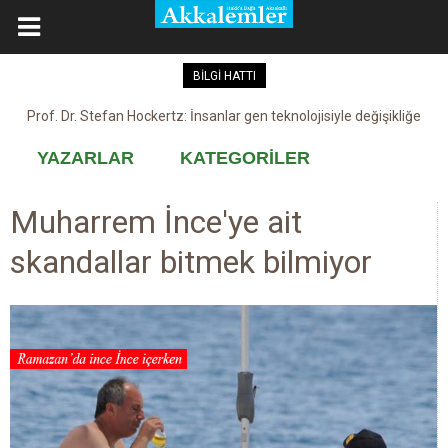
BİLGİ HATTI
Prof. Dr. Stefan Hockertz: İnsanlar gen teknolojisiyle değişikliğe
Kovid-19 aşısı, devşirme ve kobay!
maruz kalabilir
YAZARLAR
KATEGORİLER
Muharrem İnce'ye ait
skandallar bitmek bilmiyor