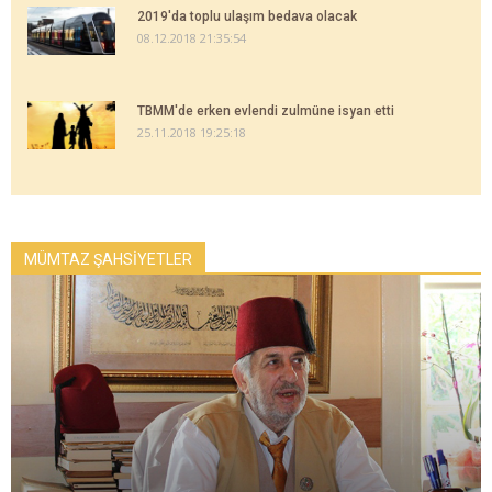
2019'da toplu ulaşım bedava olacak
08.12.2018 21:35:54
TBMM'de erken evlendi zulmüne isyan etti
25.11.2018 19:25:18
MÜMTAZ ŞAHSİYETLER