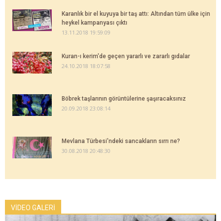
Karanlık bir el kuyuya bir taş attı: Altından tüm ülke için
heykel kampanyası çıktı
13.11.2018 19:59:09
Kuran-ı kerim'de geçen yararlı ve zararlı gıdalar
24.10.2018 18:07:58
Böbrek taşlarının görüntülerine şaşıracaksınız
20.09.2018 23:08:14
Mevlana Türbesi'ndeki sancakların sırrı ne?
30.08.2018 20:48:30
VİDEO GALERİ