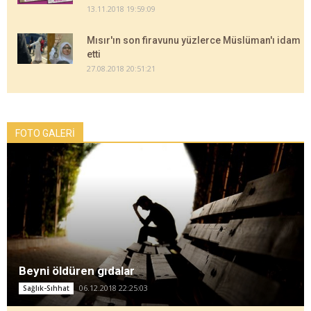
13.11.2018 19:59:09
Mısır'ın son firavunu yüzlerce Müslüman'ı idam
etti
27.08.2018 20:51:21
FOTO GALERİ
Beyni öldüren gıdalar
06.12.2018 22:25:03
Sağlık-Sıhhat