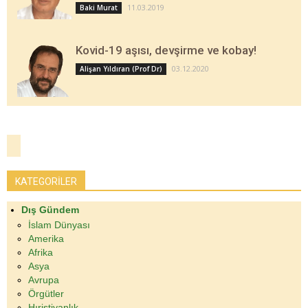
11.03.2019
Baki Murat
Kovid-19 aşısı, devşirme ve kobay!
03.12.2020
Alişan Yıldıran (Prof Dr)
KATEGORİLER
Dış Gündem
İslam Dünyası
Amerika
Afrika
Asya
Avrupa
Örgütler
Hıristiyanlık