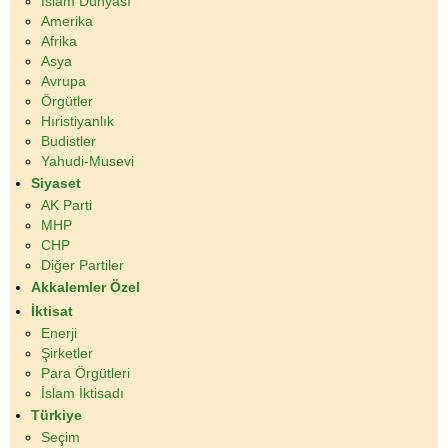
İslam Dünyası
Amerika
Afrika
Asya
Avrupa
Örgütler
Hıristiyanlık
Budistler
Yahudi-Musevi
Siyaset
AK Parti
MHP
CHP
Diğer Partiler
Akkalemler Özel
İktisat
Enerji
Şirketler
Para Örgütleri
İslam İktisadı
Türkiye
Seçim