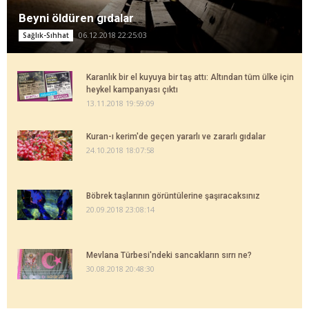
Beyni öldüren gıdalar
06.12.2018 22:25:03
Sağlık-Sıhhat
Karanlık bir el kuyuya bir taş attı: Altından tüm ülke için
heykel kampanyası çıktı
13.11.2018 19:59:09
Kuran-ı kerim'de geçen yararlı ve zararlı gıdalar
24.10.2018 18:07:58
Böbrek taşlarının görüntülerine şaşıracaksınız
20.09.2018 23:08:14
Mevlana Türbesi'ndeki sancakların sırrı ne?
30.08.2018 20:48:30