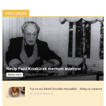
VİDEO GALERİ
Necip Fazıl Kısakürek merhum anlatıyor
15.02.2019 23:36:42
Kültür-Hars
Tuz ve acı biberli böcekle mücadele... Kolay ve zararsız
29.12.2018 00:06:26