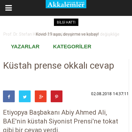
BİLGİ HATTI
Kovid-19 aşısı, devşirme ve kobay!
YAZARLAR
KATEGORİLER
Küstah prense okkalı cevap
02.08.2018 14:37:11
Etiyopya Başbakanı Abiy Ahmed Ali,
BAE'nin küstah Siyonist Prensi'ne tokat
gibi bir cevap verdi.