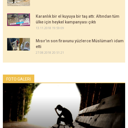
Karanlık bir el kuyuya bir taş attı: Altından tüm
ülke için heykel kampanyası çıktı
13.11.2018 19:59:09
Mısır'ın son firavunu yüzlerce Müslüman'ı idam
etti
27.08.2018 20:51:21
FOTO GALERİ