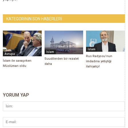
KATEGORİNİN SON HABERLERİ
İslam
İslam
Avrupa
Rus Radyosu’nun
Suudilerden bir rezalet
İslam ile savaşırken
imdadına yetiştiği
daha
Müslüman oldu
ilahiyatçı!
YORUM YAP