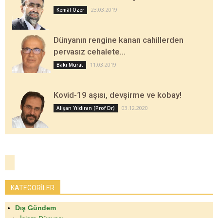
23.03.2019
Kemâl Özer
Dünyanın rengine kanan cahillerden
pervasız cehalete…
11.03.2019
Baki Murat
Kovid-19 aşısı, devşirme ve kobay!
03.12.2020
Alişan Yıldıran (Prof Dr)
KATEGORİLER
Dış Gündem