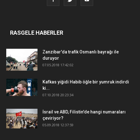
RASGELE HABERLER
Zanzibar'da trafik Osmanlı bayrağı ile
duruyor
07.05.2018 17:42:02
Kafkas yiğidi Habib öğle bir yumruk indirdi
ki...
07.10.2018 20:23:34
İsrail ve ABD, Filistin'de hangi numaraları
çeviriyor?
05.09.2018 12:37:59