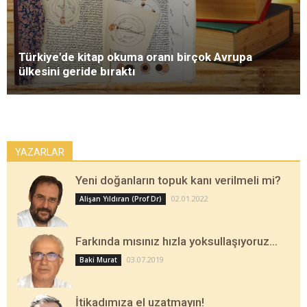
Türkiye'de kitap okuma oranı birçok Avrupa
ülkesini geride bıraktı
YAZARLAR
Yeni doğanların topuk kanı verilmeli mi?
02.01.2022
Alişan Yıldıran (Prof Dr)
Farkında mısınız hızla yoksullaşıyoruz…
03.07.2019
Baki Murat
İtikadımıza el uzatmayın!