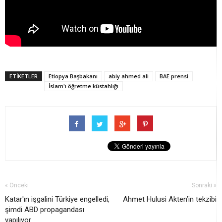
ETİKETLER
Etiopya Başbakanı
abiy ahmed ali
BAE prensi
İslam'ı öğretme küstahlığı
« Önceki
Sonraki »
Katar'ın işgalini Türkiye engelledi,
Ahmet Hulusi Akten’in tekzibi
şimdi ABD propagandası
yapılıyor