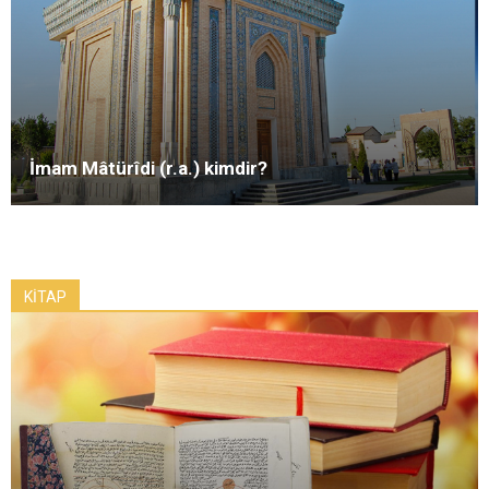
İmam Mâtürîdi (r.a.) kimdir?
KİTAP