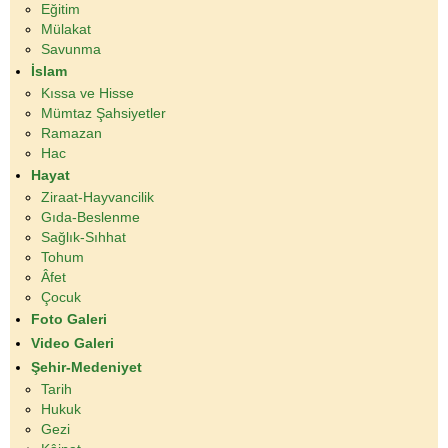
Eğitim
Mülakat
Savunma
İslam
Kıssa ve Hisse
Mümtaz Şahsiyetler
Ramazan
Hac
Hayat
Ziraat-Hayvancilik
Gıda-Beslenme
Sağlık-Sıhhat
Tohum
Âfet
Çocuk
Foto Galeri
Video Galeri
Şehir-Medeniyet
Tarih
Hukuk
Gezi