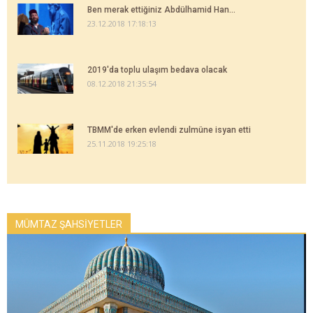
Ben merak ettiğiniz Abdülhamid Han...
23.12.2018 17:18:13
2019'da toplu ulaşım bedava olacak
08.12.2018 21:35:54
TBMM'de erken evlendi zulmüne isyan etti
25.11.2018 19:25:18
MÜMTAZ ŞAHSİYETLER