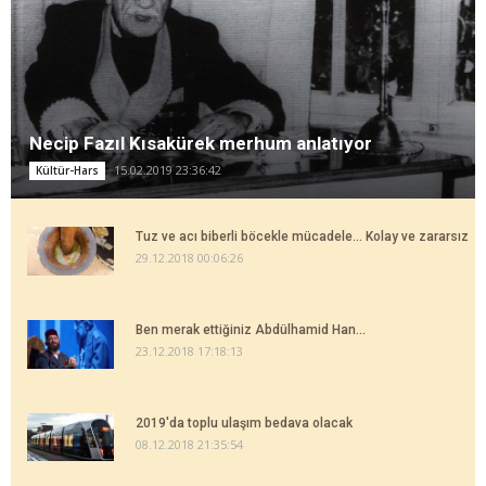
Necip Fazıl Kısakürek merhum anlatıyor
15.02.2019 23:36:42
Kültür-Hars
Tuz ve acı biberli böcekle mücadele... Kolay ve zararsız
29.12.2018 00:06:26
Ben merak ettiğiniz Abdülhamid Han...
23.12.2018 17:18:13
2019'da toplu ulaşım bedava olacak
08.12.2018 21:35:54