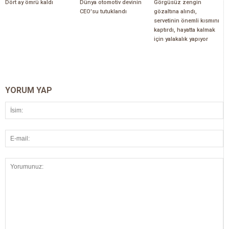
Dört ay ömrü kaldı
Dünya otomotiv devinin
Görgüsüz zengin
CEO'su tutuklandı
gözaltına alındı,
servetinin önemli kısmını
kaptırdı, hayatta kalmak
için yalakalık yapıyor
YORUM YAP