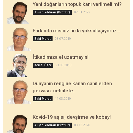
Yeni doğanların topuk kanı verilmeli mi?
02.01.2022
Alişan Yıldıran (Prof Dr)
Farkında mısınız hızla yoksullaşıyoruz…
03.07.2019
Baki Murat
İtikadımıza el uzatmayın!
23.03.2019
Kemâl Özer
Dünyanın rengine kanan cahillerden
pervasız cehalete…
11.03.2019
Baki Murat
Kovid-19 aşısı, devşirme ve kobay!
03.12.2020
Alişan Yıldıran (Prof Dr)