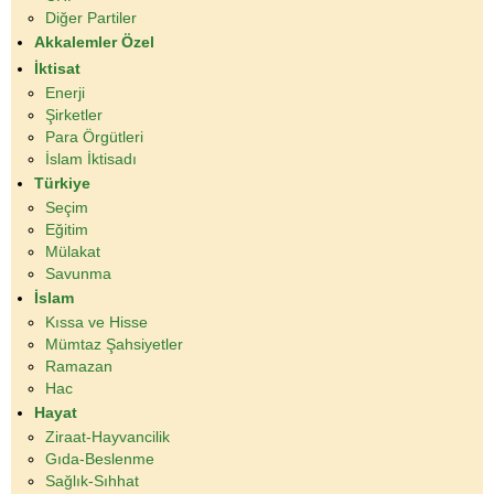
Diğer Partiler
Akkalemler Özel
İktisat
Enerji
Şirketler
Para Örgütleri
İslam İktisadı
Türkiye
Seçim
Eğitim
Mülakat
Savunma
İslam
Kıssa ve Hisse
Mümtaz Şahsiyetler
Ramazan
Hac
Hayat
Ziraat-Hayvancilik
Gıda-Beslenme
Sağlık-Sıhhat