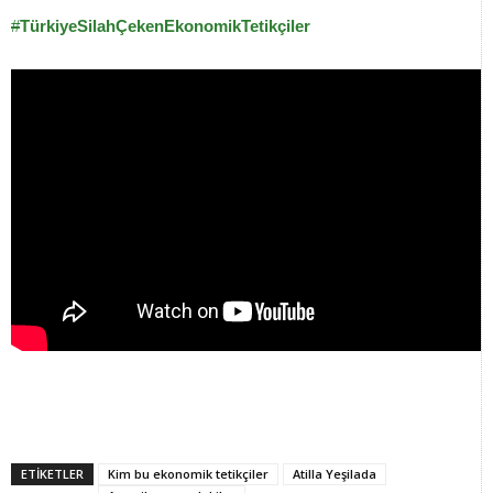
#
TürkiyeSilahÇekenEkonomikTetikçiler
ETİKETLER
Kim bu ekonomik tetikçiler
Atilla Yeşilada