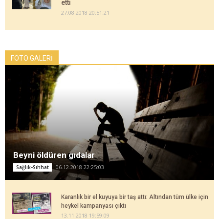
etti
27.08.2018 20:51:21
FOTO GALERİ
Beyni öldüren gıdalar
06.12.2018 22:25:03
Sağlık-Sıhhat
Karanlık bir el kuyuya bir taş attı: Altından tüm ülke için
heykel kampanyası çıktı
13.11.2018 19:59:09