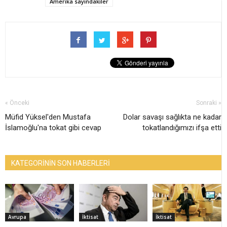
Amerika sayındakiler
« Önceki
Sonraki »
Müfid Yüksel'den Mustafa
Dolar savaşı sağlıkta ne kadar
İslamoğlu'na tokat gibi cevap
tokatlandığımızı ifşa etti
KATEGORİNİN SON HABERLERİ
Avrupa
İktisat
İktisat