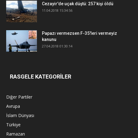
Cezayir'de uçak düştü: 257 kişi öldü
11.04.2018 15:34:56
Papazı vermezsen F-35'leri vermeyiz
kanunu
27.04.2018 01:30:14
RASGELE KATEGORİLER
Diğer Partiler
Avrupa
İslam Dünyası
Türkiye
Ramazan