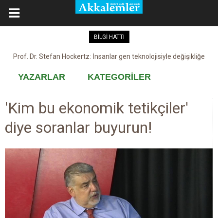
BİLGİ HATTI
Prof. Dr. Stefan Hockertz: İnsanlar gen teknolojisiyle değişikliğe
Kovid-19 aşısı, devşirme ve kobay!
maruz kalabilir
YAZARLAR
KATEGORİLER
'Kim bu ekonomik tetikçiler'
diye soranlar buyurun!