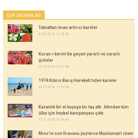
ÇOK OKUNANLAR
Tabiattan iman artırıcı kareler
07.05.2018 13:18:58
Kuran-ı kerim'de geçen yararlı ve zararlı
gıdalar
24.10.2018 18:07:58
1974 Kıbrıs Barış Hareketi'nden kareler
20.07.2018 11:47:58
Karanlık bir el kuyuya bir taş attı: Altından tüm
ülke için heykel kampanyası çıktı
13.11.2018 19:59:09
Mısır'ın son firavunu yüzlerce Müslüman'ı idam