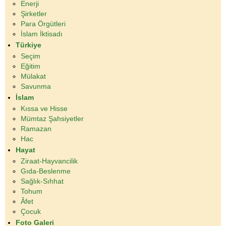
Enerji
Şirketler
Para Örgütleri
İslam İktisadı
Türkiye
Seçim
Eğitim
Mülakat
Savunma
İslam
Kıssa ve Hisse
Mümtaz Şahsiyetler
Ramazan
Hac
Hayat
Ziraat-Hayvancilik
Gıda-Beslenme
Sağlık-Sıhhat
Tohum
Âfet
Çocuk
Foto Galeri