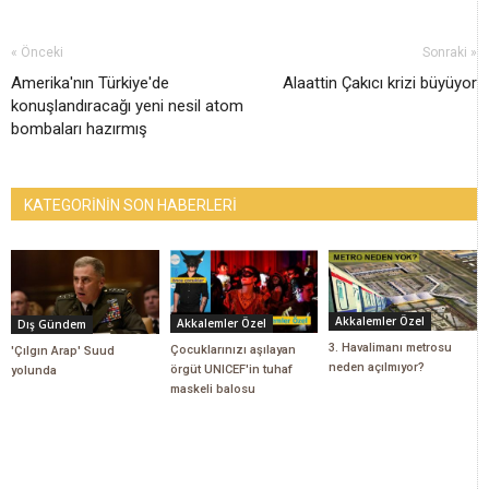
« Önceki
Sonraki »
Amerika'nın Türkiye'de
Alaattin Çakıcı krizi büyüyor
konuşlandıracağı yeni nesil atom
bombaları hazırmış
KATEGORİNİN SON HABERLERİ
Akkalemler Özel
Akkalemler Özel
Dış Gündem
3. Havalimanı metrosu
Çocuklarınızı aşılayan
'Çılgın Arap' Suud
neden açılmıyor?
örgüt UNICEF'in tuhaf
yolunda
maskeli balosu