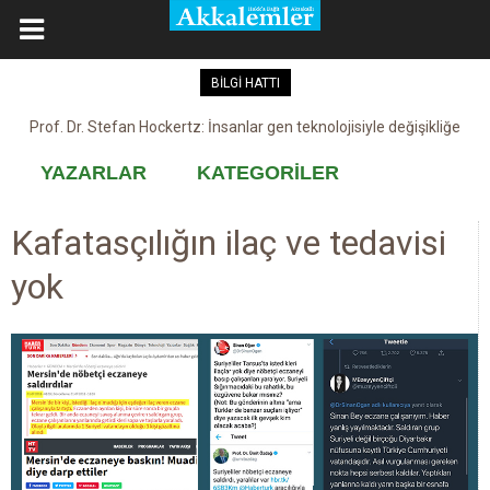
BİLGİ HATTI
Prof. Dr. Stefan Hockertz: İnsanlar gen teknolojisiyle değişikliğe
Kovid-19 aşısı, devşirme ve kobay!
maruz kalabilir
YAZARLAR
KATEGORİLER
Kafatasçılığın ilaç ve tedavisi
yok