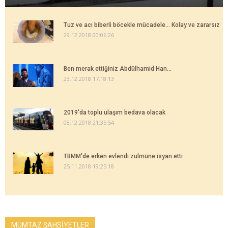
Tuz ve acı biberli böcekle mücadele... Kolay ve zararsız
29.12.2018 00:06:26
Ben merak ettiğiniz Abdülhamid Han...
23.12.2018 17:18:13
2019'da toplu ulaşım bedava olacak
08.12.2018 21:35:54
TBMM'de erken evlendi zulmüne isyan etti
25.11.2018 19:25:18
MÜMTAZ ŞAHSİYETLER