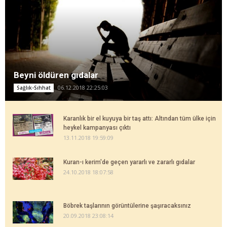
Beyni öldüren gıdalar
06.12.2018 22:25:03
Sağlık-Sıhhat
Karanlık bir el kuyuya bir taş attı: Altından tüm ülke için
heykel kampanyası çıktı
13.11.2018 19:59:09
Kuran-ı kerim'de geçen yararlı ve zararlı gıdalar
24.10.2018 18:07:58
Böbrek taşlarının görüntülerine şaşıracaksınız
20.09.2018 23:08:14