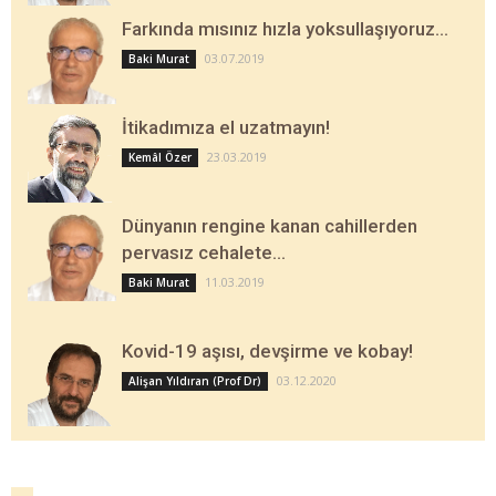
Farkında mısınız hızla yoksullaşıyoruz…
03.07.2019
Baki Murat
İtikadımıza el uzatmayın!
23.03.2019
Kemâl Özer
Dünyanın rengine kanan cahillerden
pervasız cehalete…
11.03.2019
Baki Murat
Kovid-19 aşısı, devşirme ve kobay!
03.12.2020
Alişan Yıldıran (Prof Dr)