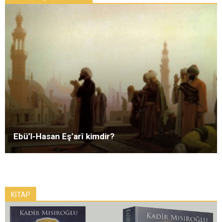
Ebü’l-Hasan Eş’arî kimdir?
KİTAP