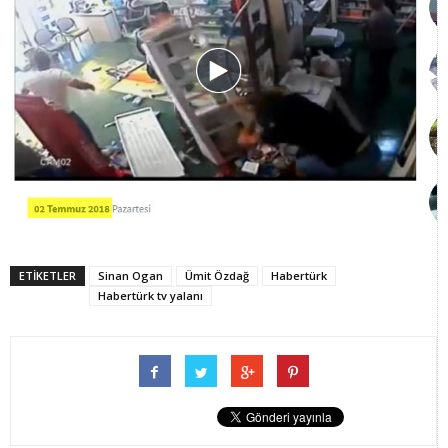
ETİKETLER
Sinan Ogan
Ümit Özdağ
Habertürk
Habertürk tv yalanı