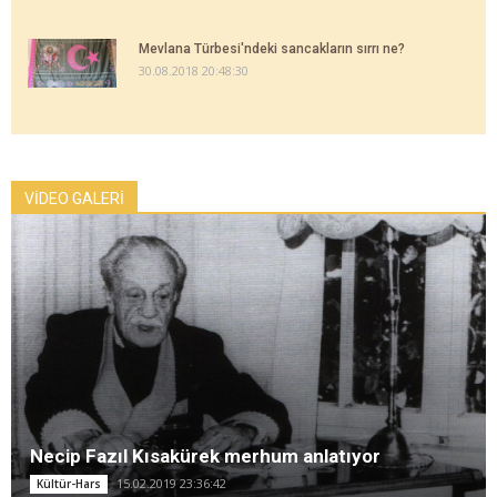
Mevlana Türbesi'ndeki sancakların sırrı ne?
30.08.2018 20:48:30
VİDEO GALERİ
Necip Fazıl Kısakürek merhum anlatıyor
15.02.2019 23:36:42
Kültür-Hars