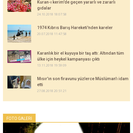
Kuran-ı kerim'de geçen yararlı ve zararlı
gıdalar
24.10.2018 18:07:58
1974 Kıbrıs Barış Hareketi'nden kareler
20.07.2018 11:47:58
Karanlık bir el kuyuya bir taş attı: Altından tüm
ülke için heykel kampanyası çıktı
13.11.2018 19:59:09
Mısır'ın son firavunu yüzlerce Müslüman'ı idam
etti
27.08.2018 20:51:21
FOTO GALERİ