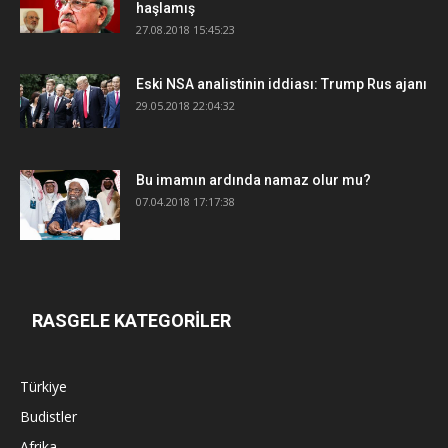
haşlamış
27.08.2018 15:45:23
Eski NSA analistinin iddiası: Trump Rus ajanı
29.05.2018 22:04:32
Bu imamın ardında namaz olur mu?
07.04.2018 17:17:38
RASGELE KATEGORİLER
Türkiye
Budistler
Afrika