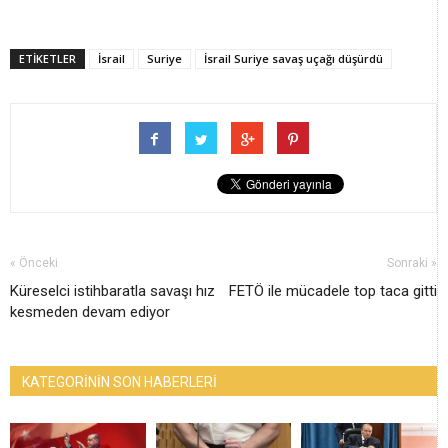
ETİKETLER
İsrail
Suriye
İsrail Suriye savaş uçağı düşürdü
« Önceki
Sonraki »
Küreselci istihbaratla savaşı hız
FETÖ ile mücadele top taca gitti
kesmeden devam ediyor
KATEGORİNİN SON HABERLERİ