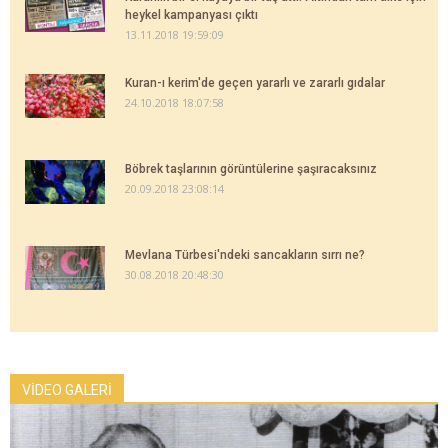
heykel kampanyası çıktı
13.11.2018 19:59:09
Kuran-ı kerim'de geçen yararlı ve zararlı gıdalar
24.10.2018 18:07:58
Böbrek taşlarının görüntülerine şaşıracaksınız
20.09.2018 23:08:14
Mevlana Türbesi'ndeki sancakların sırrı ne?
30.08.2018 20:48:30
VİDEO GALERİ