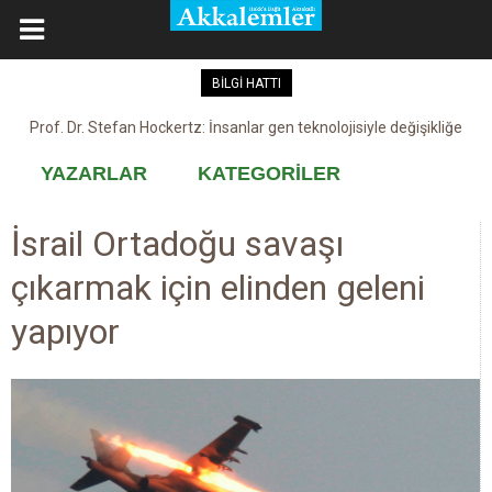
BİLGİ HATTI
Prof. Dr. Stefan Hockertz: İnsanlar gen teknolojisiyle değişikliğe
Kovid-19 aşısı, devşirme ve kobay!
maruz kalabilir
YAZARLAR
KATEGORİLER
İsrail Ortadoğu savaşı
çıkarmak için elinden geleni
yapıyor