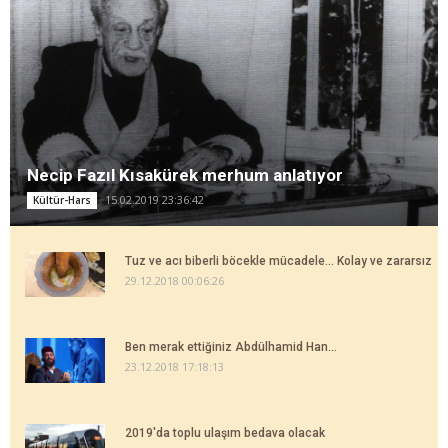
Necip Fazıl Kısakürek merhum anlatıyor
15.02.2019 23:36:42
Kültür-Hars
Tuz ve acı biberli böcekle mücadele... Kolay ve zararsız
29.12.2018 00:06:26
Ben merak ettiğiniz Abdülhamid Han...
23.12.2018 17:18:13
2019'da toplu ulaşım bedava olacak