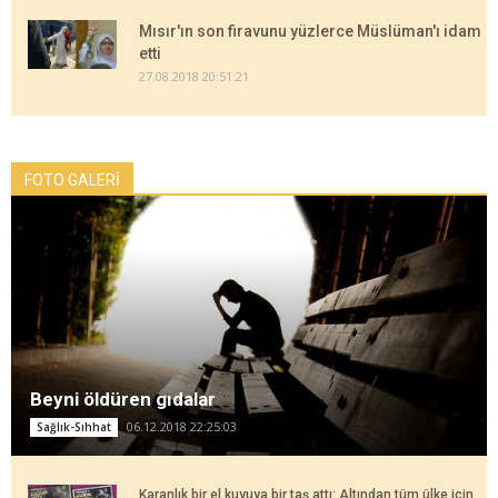
Mısır'ın son firavunu yüzlerce Müslüman'ı idam
etti
27.08.2018 20:51:21
FOTO GALERİ
Beyni öldüren gıdalar
06.12.2018 22:25:03
Sağlık-Sıhhat
Karanlık bir el kuyuya bir taş attı: Altından tüm ülke için