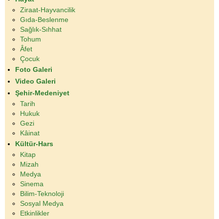
Ziraat-Hayvancilik
Gıda-Beslenme
Sağlık-Sıhhat
Tohum
Âfet
Çocuk
Foto Galeri
Video Galeri
Şehir-Medeniyet
Tarih
Hukuk
Gezi
Kâinat
Kültür-Hars
Kitap
Mizah
Medya
Sinema
Bilim-Teknoloji
Sosyal Medya
Etkinlikler