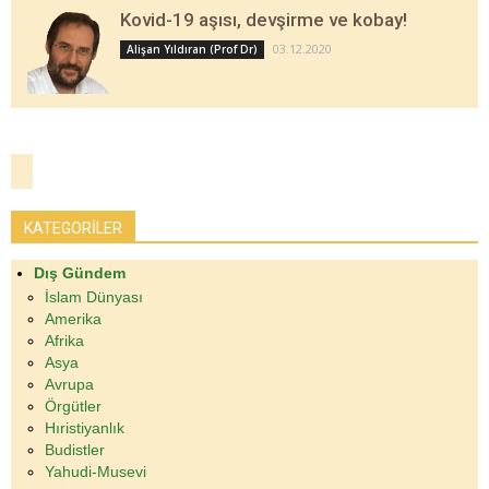
Kovid-19 aşısı, devşirme ve kobay!
03.12.2020
Alişan Yıldıran (Prof Dr)
KATEGORİLER
Dış Gündem
İslam Dünyası
Amerika
Afrika
Asya
Avrupa
Örgütler
Hıristiyanlık
Budistler
Yahudi-Musevi