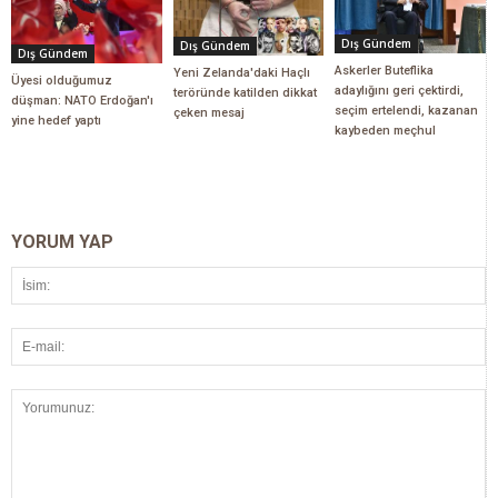
Dış Gündem
Dış Gündem
Dış Gündem
Askerler Buteflika
Yeni Zelanda'daki Haçlı
Üyesi olduğumuz
adaylığını geri çektirdi,
teröründe katilden dikkat
düşman: NATO Erdoğan'ı
seçim ertelendi, kazanan
çeken mesaj
yine hedef yaptı
kaybeden meçhul
YORUM YAP