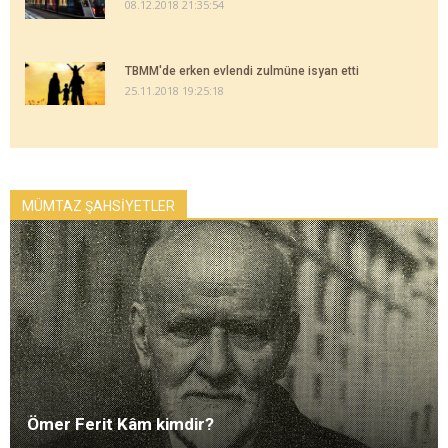
08.12.2018 21:35:54
TBMM'de erken evlendi zulmüne isyan etti
25.11.2018 19:25:18
MÜMTAZ ŞAHSİYETLER
Ömer Ferit Kâm kimdir?