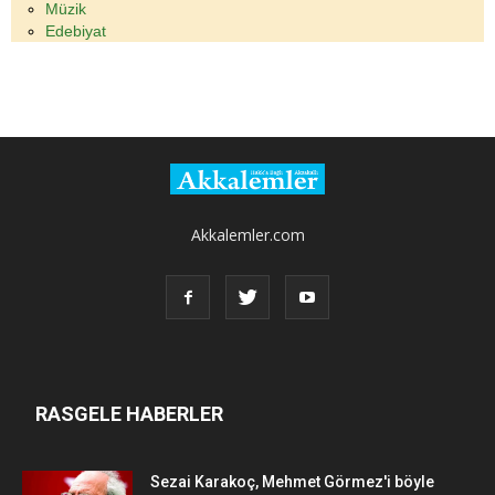
Müzik
Edebiyat
Akkalemler.com
RASGELE HABERLER
Sezai Karakoç, Mehmet Görmez'i böyle