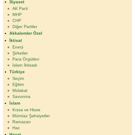
Siyaset
AK Parti
MHP
CHP
Diğer Partiler
Akkalemler Özel
İktisat
Enerji
Şirketler
Para Örgütleri
İslam İktisadı
Türkiye
Seçim
Eğitim
Mülakat
Savunma
İslam
Kıssa ve Hisse
Mümtaz Şahsiyetler
Ramazan
Hac
Hayat