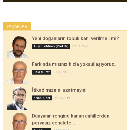
YAZARLAR
Yeni doğanların topuk kanı verilmeli mi?
02.01.2022
Alişan Yıldıran (Prof Dr)
Farkında mısınız hızla yoksullaşıyoruz…
03.07.2019
Baki Murat
İtikadımıza el uzatmayın!
23.03.2019
Kemâl Özer
Dünyanın rengine kanan cahillerden
pervasız cehalete…