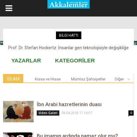
BİLGİ HATTI
Prof. Dr. Stefan Hockertz: İnsanlar gen teknolojisiyle değişikliğe
maruz kalabilir
YAZARLAR
KATEGORİLER
İSLAM
Kıssa ve Hisse
Mümtaz Şahsiyetler
Diğer
İbn Arabi hazretlerinin duası
08.04.2018 17:14:07
Video Galeri
0
Bu imamın ardında namaz olur mu?