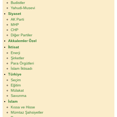
Budistler
Yahudi-Musevi
Siyaset
AK Parti
MHP
CHP
Diğer Partiler
Akkalemler Özel
İktisat
Enerji
Şirketler
Para Örgütleri
İslam İktisadı
Türkiye
Seçim
Eğitim
Mülakat
Savunma
İslam
Kıssa ve Hisse
Mümtaz Şahsiyetler