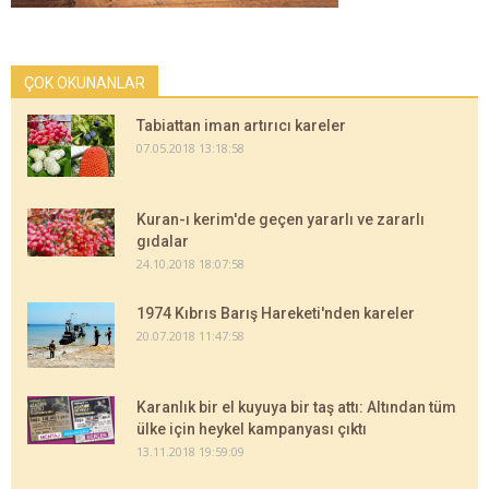
ÇOK OKUNANLAR
Tabiattan iman artırıcı kareler
07.05.2018 13:18:58
Kuran-ı kerim'de geçen yararlı ve zararlı
gıdalar
24.10.2018 18:07:58
1974 Kıbrıs Barış Hareketi'nden kareler
20.07.2018 11:47:58
Karanlık bir el kuyuya bir taş attı: Altından tüm
ülke için heykel kampanyası çıktı
13.11.2018 19:59:09