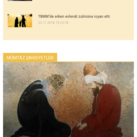
TBMM'de erken evlendi zulmüne isyan etti
25.11.2018 19:25:18
MÜMTAZ ŞAHSİYETLER