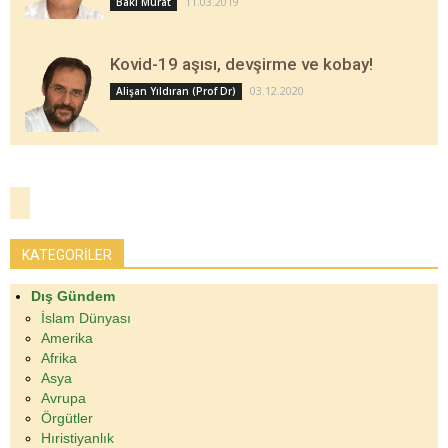
11.03.2019
Baki Murat
Kovid-19 aşısı, devşirme ve kobay!
03.12.2020
Alişan Yıldıran (Prof Dr)
KATEGORİLER
Dış Gündem
İslam Dünyası
Amerika
Afrika
Asya
Avrupa
Örgütler
Hıristiyanlık