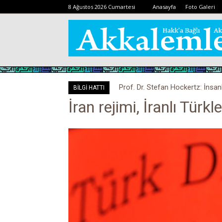
8 Ağustos 2026 Cumartesi
Anasayfa
Foto Galeri
Prof. Dr. Stefan Hockertz: İnsan
BİLGİ HATTI
kalabilir
İran rejimi, İranlı Türkle