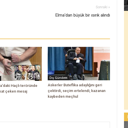
Sonraki »
Elma'dan büyük bir ısırık alındı
Dış Gündem
Askerler Buteflika adaylığını geri
a'daki Haçlı teröründe
çektirdi, seçim ertelendi, kazanan
kkat çeken mesaj
kaybeden meçhul