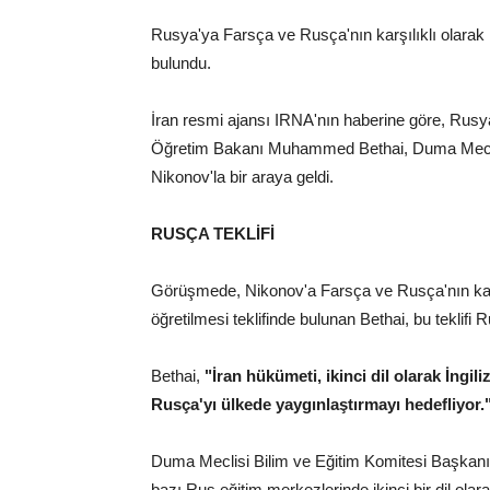
Rusya'ya Farsça ve Rusça'nın karşılıklı olarak iki
bulundu.
İran resmi ajansı IRNA'nın haberine göre, Rusy
Öğretim Bakanı Muhammed Bethai, Duma Meclis
Nikonov'la bir araya geldi.
RUSÇA TEKLİFİ
Görüşmede, Nikonov'a Farsça ve Rusça'nın karşılı
öğretilmesi teklifinde bulunan Bethai, bu teklifi 
Bethai,
"İran hükümeti, ikinci dil olarak İngiliz
Rusça'yı ülkede yaygınlaştırmayı hedefliyor.
Duma Meclisi Bilim ve Eğitim Komitesi Başkanı N
bazı Rus eğitim merkezlerinde ikinci bir dil olara