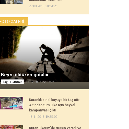
27.08.2018 20:51:21
FOTO GALERİ
Beyni öldüren gıdalar
06.12.2018 22:25:03
Sağlık-Sıhhat
Karanlık bir el kuyuya bir taş attı:
Altından tüm ülke için heykel
kampanyası çıktı
13.11.2018 19:59:09
Kuran-ı kerim'de geçen yararlı ve