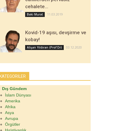
cehalete…
11.03.2019
Baki Murat
Kovid-19 aşısı, devşirme ve
kobay!
03.12.2020
Alişan Yıldıran (Prof Dr)
KATEGORİLER
Dış Gündem
İslam Dünyası
Amerika
Afrika
Asya
Avrupa
Örgütler
Hıristiyanlık