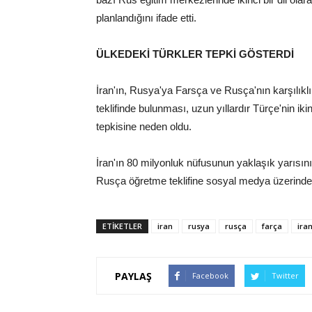
planlandığını ifade etti.
ÜLKEDEKİ TÜRKLER TEPKİ GÖSTERDİ
İran'ın, Rusya'ya Farsça ve Rusça'nın karşılıklı o
teklifinde bulunması, uzun yıllardır Türçe'nin ikin
tepkisine neden oldu.
İran'ın 80 milyonluk nüfusunun yaklaşık yarısını
Rusça öğretme teklifine sosyal medya üzerinden
ETİKETLER
iran
rusya
rusça
farça
iran
PAYLAŞ
Facebook
Twitter