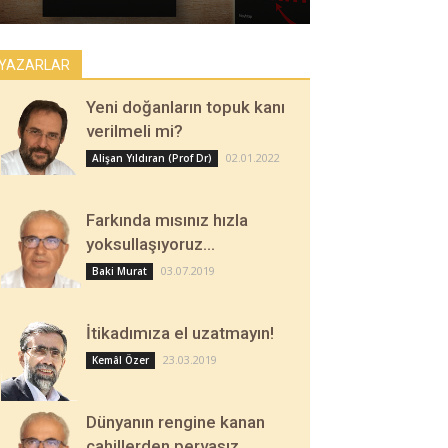
YAZARLAR
Yeni doğanların topuk kanı
verilmeli mi?
02.01.2022
Alişan Yıldıran (Prof Dr)
Farkında mısınız hızla
yoksullaşıyoruz…
03.07.2019
Baki Murat
İtikadımıza el uzatmayın!
23.03.2019
Kemâl Özer
Dünyanın rengine kanan
cahillerden pervasız