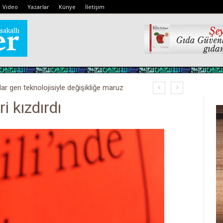
Video
Yazarlar
Künye
İletişim
lar gen teknolojisiyle değişikliğe maruz
ri kızdırdı