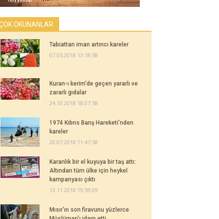
ÇOK OKUNANLAR
Tabiattan iman artırıcı kareler
07.05.2018 13:18:58
Kuran-ı kerim'de geçen yararlı ve
zararlı gıdalar
24.10.2018 18:07:58
1974 Kıbrıs Barış Hareketi'nden
kareler
20.07.2018 11:47:58
Karanlık bir el kuyuya bir taş attı:
Altından tüm ülke için heykel
kampanyası çıktı
13.11.2018 19:59:09
Mısır'ın son firavunu yüzlerce
Müslüman'ı idam etti