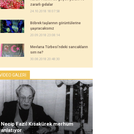
zararlı gıdalar
24.10.2018 18:07:58
Böbrek taşlarının görüntülerine
şaşıracaksınız
20.09.2018 23:08:14
Mevlana Türbesi'ndeki sancakların
sırrı ne?
30.08.2018 20:48:30
VİDEO GALERİ
Necip Fazıl Kısakürek merhum
anlatıyor