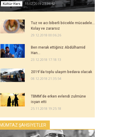
15.02.2019 23:36:42
Kültür-Hars
Tuz ve acı biberli böcekle mücadele...
Kolay ve zararsız
29.12.2018 00:06:26
Ben merak ettiğiniz Abdülhamid
Han...
23.12.2018 17:18:13
2019'da toplu ulaşım bedava olacak
08.12.2018 21:35:54
TBMM'de erken evlendi zulmüne
isyan etti
25.11.2018 19:25:18
MÜMTAZ ŞAHSİYETLER