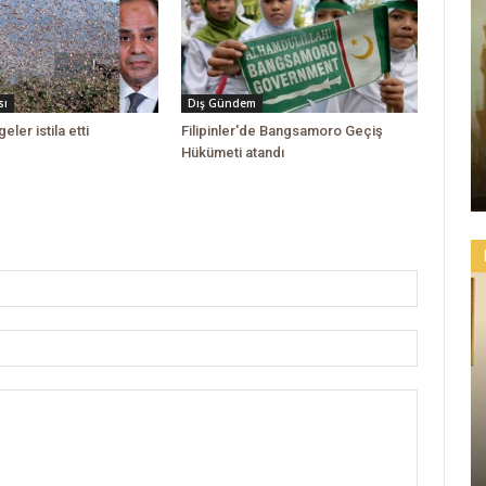
sı
Dış Gündem
geler istila etti
Filipinler'de Bangsamoro Geçiş
Hükümeti atandı