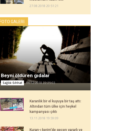
27.08.2018 20:51:21
FOTO GALERİ
Beyni öldüren gıdalar
06.12.2018 22:25:03
Sağlık-Sıhhat
Karanlık bir el kuyuya bir taş attı:
Altından tüm ülke için heykel
kampanyası çıktı
13.11.2018 19:59:09
Kuran-ı kerim'de geçen yararlı ve