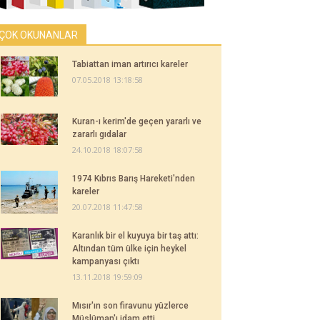
ÇOK OKUNANLAR
Tabiattan iman artırıcı kareler
07.05.2018 13:18:58
Kuran-ı kerim'de geçen yararlı ve
zararlı gıdalar
24.10.2018 18:07:58
1974 Kıbrıs Barış Hareketi'nden
kareler
20.07.2018 11:47:58
Karanlık bir el kuyuya bir taş attı:
Altından tüm ülke için heykel
kampanyası çıktı
13.11.2018 19:59:09
Mısır'ın son firavunu yüzlerce
Müslüman'ı idam etti