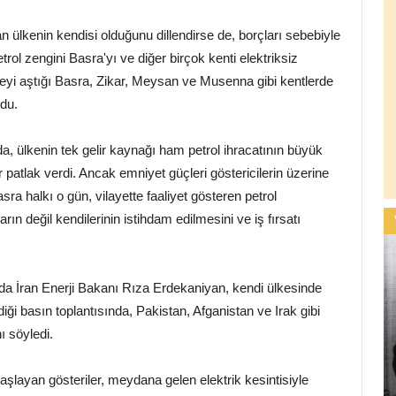
n ülkenin kendisi olduğunu dillendirse de, borçları sebebiyle
trol zengini Basra'yı ve diğer birçok kenti elektriksiz
ceyi aştığı Basra, Zikar, Meysan ve Musenna gibi kentlerde
ldu.
a, ülkenin tek gelir kaynağı ham petrol ihracatının büyük
 patlak verdi. Ancak emniyet güçleri göstericilerin üzerine
asra halkı o gün, vilayette faaliyet gösteren petrol
ın değil kendilerinin istihdam edilmesini ve iş fırsatı
a İran Enerji Bakanı Rıza Erdekaniyan, kendi ülkesinde
iği basın toplantısında, Pakistan, Afganistan ve Irak gibi
ı söyledi.
başlayan gösteriler, meydana gelen elektrik kesintisiyle