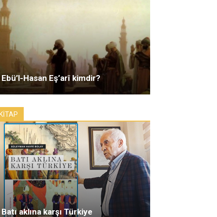
Ebü’l-Hasan Eş’arî kimdir?
KİTAP
Batı aklına karşı Türkiye