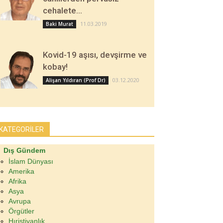
cehalete…
11.03.2019
Baki Murat
Kovid-19 aşısı, devşirme ve
kobay!
03.12.2020
Alişan Yıldıran (Prof Dr)
KATEGORİLER
Dış Gündem
İslam Dünyası
Amerika
Afrika
Asya
Avrupa
Örgütler
Hıristiyanlık