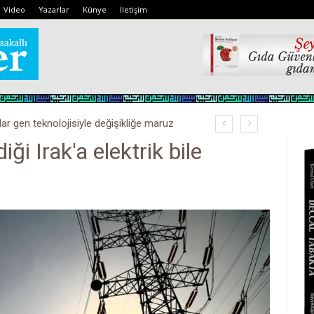
Video
Yazarlar
Künye
İletişim
lar gen teknolojisiyle değişikliğe maruz
iği Irak'a elektrik bile