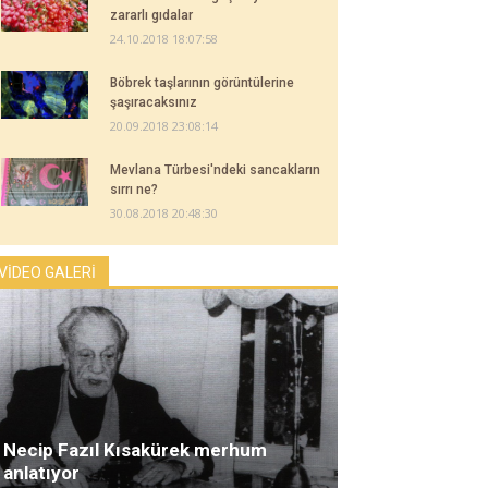
zararlı gıdalar
24.10.2018 18:07:58
Böbrek taşlarının görüntülerine
şaşıracaksınız
20.09.2018 23:08:14
Mevlana Türbesi'ndeki sancakların
sırrı ne?
30.08.2018 20:48:30
VİDEO GALERİ
Necip Fazıl Kısakürek merhum
anlatıyor