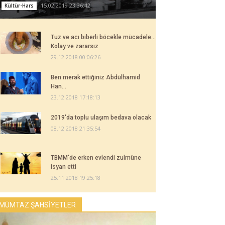
15.02.2019 23:36:42
Kültür-Hars
Tuz ve acı biberli böcekle mücadele...
Kolay ve zararsız
29.12.2018 00:06:26
Ben merak ettiğiniz Abdülhamid
Han...
23.12.2018 17:18:13
2019'da toplu ulaşım bedava olacak
08.12.2018 21:35:54
TBMM'de erken evlendi zulmüne
isyan etti
25.11.2018 19:25:18
MÜMTAZ ŞAHSİYETLER