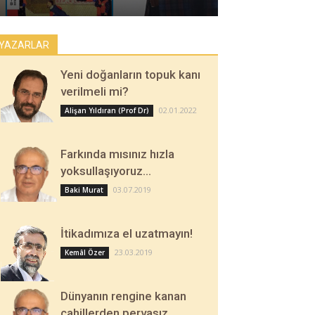
YAZARLAR
Yeni doğanların topuk kanı
verilmeli mi?
02.01.2022
Alişan Yıldıran (Prof Dr)
Farkında mısınız hızla
yoksullaşıyoruz…
03.07.2019
Baki Murat
İtikadımıza el uzatmayın!
23.03.2019
Kemâl Özer
Dünyanın rengine kanan
cahillerden pervasız