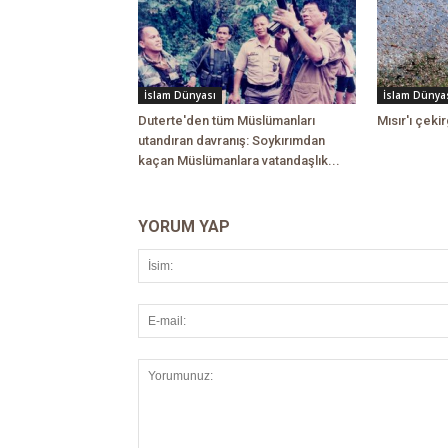
İslam Dünyası
İslam Dünya
Duterte'den tüm Müslümanları
Mısır'ı çekir
utandıran davranış: Soykırımdan
kaçan Müslümanlara vatandaşlık...
YORUM YAP