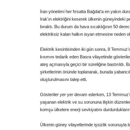
İran yönetimi her fırsatta Bağdat'a en yakın dura
Irak'ın elektriğini keserek ülkenin güneyindeki pe
bıraktı. Bu durum da hava sıcaklığının 50 dere
elektriksiz kalan halkın isyan etmesine neden o
Elektrik kesintisinden iki gün sonra, 8 Temmuz'd
kısmını tedarik eden Basra vilayetinde gösteriler
ateş açmasıyla geçici bir süreliğine bastırıldı. B
şirketlerinin önünde toplanarak, burada yabancılar
oluşturulmasını talep etti.
Gösteriler yer yer devam ederken, 13 Temmuz'd
yaşanan elektrik ve su sorununa ilişkin düzenled
komşu ülkelere enerji sevkiyatını durdurdukların
Ülkenin güney vilayetlerinde işsizlik sorunuyla 