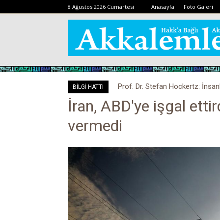
8 Ağustos 2026 Cumartesi
Anasayfa
Foto Galeri
Prof. Dr. Stefan Hockertz: İnsan
BİLGİ HATTI
kalabilir
İran, ABD'ye işgal ettird
vermedi