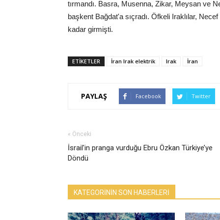
tırmandı. Basra, Musenna, Zikar, Meysan ve Nec
başkent Bağdat'a sıçradı. Öfkeli Iraklılar, Nece
kadar girmişti.
ETİKETLER
İran Irak elektrik
Irak
İran
PAYLAŞ
Facebook
Twitter
« Önceki
İsrail'in pranga vurduğu Ebru Özkan Türkiye’ye
Döndü
KATEGORİNİN SON HABERLERİ