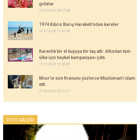
gıdalar
24.10.2018 18:07:58
1974 Kıbrıs Barış Hareketi'nden kareler
20.07.2018 11:47:58
Karanlık bir el kuyuya bir taş attı: Altından tüm
ülke için heykel kampanyası çıktı
13.11.2018 19:59:09
Mısır'ın son firavunu yüzlerce Müslüman'ı idam
etti
27.08.2018 20:51:21
FOTO GALERİ