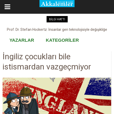
BİLGİ HATTI
Prof. Dr. Stefan Hockertz: İnsanlar gen teknolojisiyle değişikliğe
Kovid-19 aşısı, devşirme ve kobay!
maruz kalabilir
YAZARLAR
KATEGORİLER
İngiliz çocukları bile
istismardan vazgeçmiyor