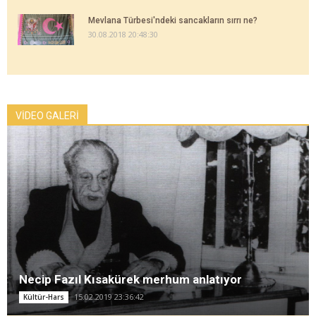
Mevlana Türbesi'ndeki sancakların sırrı ne?
30.08.2018 20:48:30
VİDEO GALERİ
Necip Fazıl Kısakürek merhum anlatıyor
15.02.2019 23:36:42
Kültür-Hars