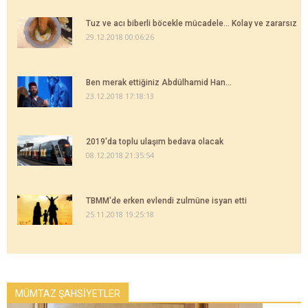
Tuz ve acı biberli böcekle mücadele... Kolay ve zararsız
29.12.2018 00:06:26
Ben merak ettiğiniz Abdülhamid Han...
23.12.2018 17:18:13
2019'da toplu ulaşım bedava olacak
08.12.2018 21:35:54
TBMM'de erken evlendi zulmüne isyan etti
25.11.2018 19:25:18
MÜMTAZ ŞAHSİYETLER