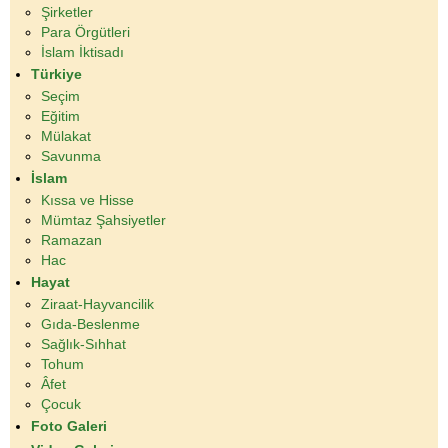
Şirketler
Para Örgütleri
İslam İktisadı
Türkiye
Seçim
Eğitim
Mülakat
Savunma
İslam
Kıssa ve Hisse
Mümtaz Şahsiyetler
Ramazan
Hac
Hayat
Ziraat-Hayvancilik
Gıda-Beslenme
Sağlık-Sıhhat
Tohum
Âfet
Çocuk
Foto Galeri