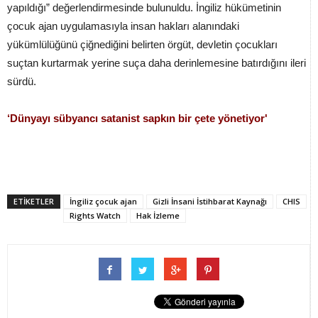
yapıldığı” değerlendirmesinde bulunuldu. İngiliz hükümetinin
çocuk ajan uygulamasıyla insan hakları alanındaki
yükümlülüğünü çiğnediğini belirten örgüt, devletin çocukları
suçtan kurtarmak yerine suça daha derinlemesine batırdığını ileri
sürdü.
‘Dünyayı sübyancı satanist sapkın bir çete yönetiyor'
ETİKETLER
İngiliz çocuk ajan
Gizli İnsani İstihbarat Kaynağı
CHIS
Rights Watch
Hak İzleme