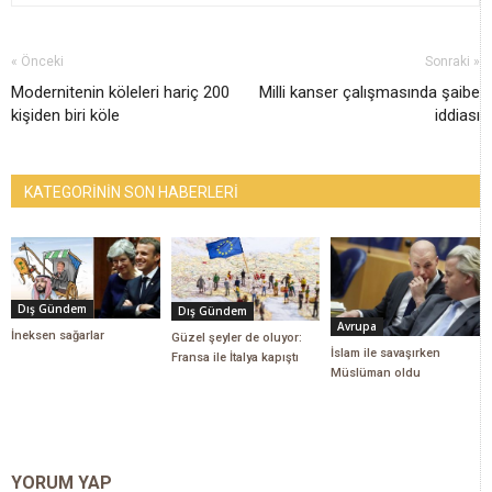
« Önceki
Sonraki »
Modernitenin köleleri hariç 200
Milli kanser çalışmasında şaibe
kişiden biri köle
iddiası
KATEGORİNİN SON HABERLERİ
Dış Gündem
Dış Gündem
Avrupa
İneksen sağarlar
Güzel şeyler de oluyor:
İslam ile savaşırken
Fransa ile İtalya kapıştı
Müslüman oldu
YORUM YAP