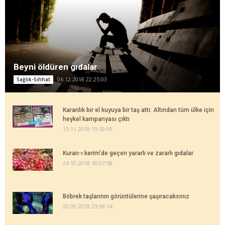
Beyni öldüren gıdalar
06.12.2018 22:25:03
Sağlık-Sıhhat
Karanlık bir el kuyuya bir taş attı: Altından tüm ülke için
heykel kampanyası çıktı
13.11.2018 19:59:09
Kuran-ı kerim'de geçen yararlı ve zararlı gıdalar
24.10.2018 18:07:58
Böbrek taşlarının görüntülerine şaşıracaksınız
20.09.2018 23:08:14