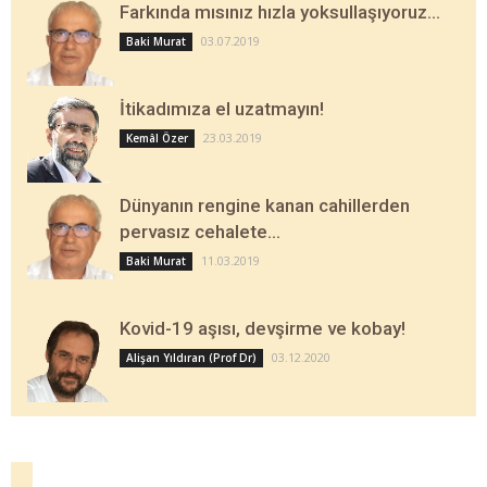
Farkında mısınız hızla yoksullaşıyoruz…
03.07.2019
Baki Murat
İtikadımıza el uzatmayın!
23.03.2019
Kemâl Özer
Dünyanın rengine kanan cahillerden
pervasız cehalete…
11.03.2019
Baki Murat
Kovid-19 aşısı, devşirme ve kobay!
03.12.2020
Alişan Yıldıran (Prof Dr)