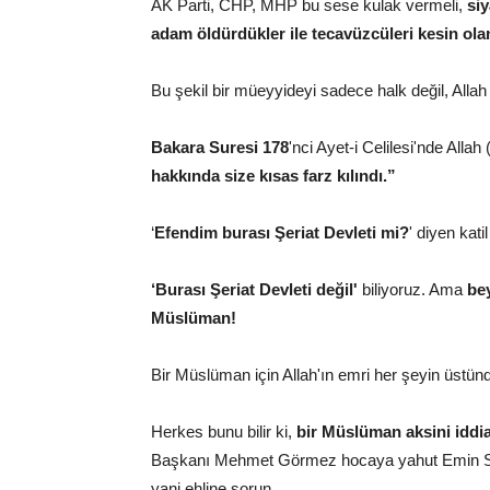
AK Parti, CHP, MHP bu sese kulak vermeli,
siy
adam öldürdükler ile tecavüzcüleri kesin ola
Bu şekil bir müeyyideyi sadece halk değil, Allah
Bakara Suresi 178
'nci Ayet-i Celilesi'nde Allah
hakkında size kısas farz kılındı.”
‘
Efendim burası Şeriat Devleti mi?
' diyen kati
‘Burası Şeriat Devleti değil'
biliyoruz. Ama
bey
Müslüman!
Bir Müslüman için Allah'ın emri her şeyin üstünde
Herkes bunu bilir ki,
bir Müslüman aksini iddi
Başkanı Mehmet Görmez hocaya yahut Emin Sar
yani ehline sorun.