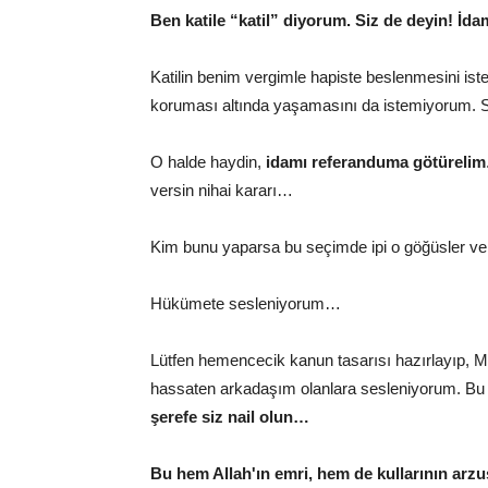
Ben katile “katil” diyorum. Siz de deyin! İdam
Katilin benim vergimle hapiste beslenmesini is
koruması altında yaşamasını da istemiyorum. S
O halde haydin,
idamı referanduma götürelim
versin nihai kararı…
Kim bunu yaparsa bu seçimde ipi o göğüsler ve i
Hükümete sesleniyorum…
Lütfen hemencecik kanun tasarısı hazırlayıp, Me
hassaten arkadaşım olanlara sesleniyorum. Bu ç
şerefe siz nail olun…
Bu hem Allah'ın emri, hem de kullarının arzu