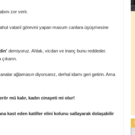
bını zor verir.
 yahut vatanî görevini yapan masum canlara üşüşmesine
din'
demiyoruz. Ahlak, vicdan ve inanç bunu reddeder.
 çıkarın.
nalar ağlamasın diyorsanız, derhal idamı geri getirin. Ama
erör mü kalır, kadın cinayeti mi olur!
ana kast eden katiller elini kolunu sallayarak dolaşabilir