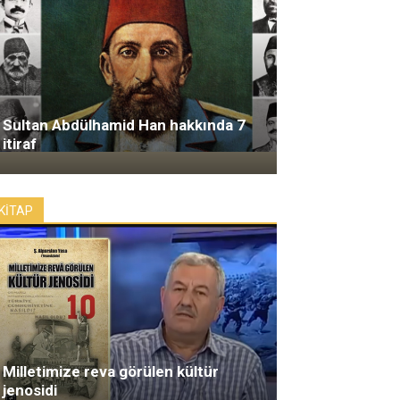
Sultan Abdülhamid Han hakkında 7
itiraf
KİTAP
Milletimize reva görülen kültür
jenosidi