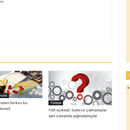
dum
cilik
üşünen herkes bu
Türkiye
lemeli
YSK açıkladı: Sadece çalmamışlar
aynı zamanda yağmalamışlar