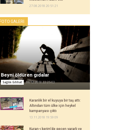
27.08.2018 20:51:21
FOTO GALERİ
Beyni öldüren gıdalar
06.12.2018 22:25:03
Sağlık-Sıhhat
Karanlık bir el kuyuya bir taş attı:
Altından tüm ülke için heykel
kampanyası çıktı
13.11.2018 19:59:09
Kuran-ı kerim'de geçen yararlı ve