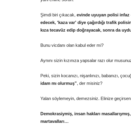
Şimdi biri çıkacak,
evinde uyuyan polisi infaz 
edecek, ‘kaza var' diye çağırdığı trafik poli
kıza tecavüz edip doğrayacak, sonra da uydu
Bunu vicdanı olan kabul eder mi?
Aynını sizin kızınıza yapsalar razı olur musunu
Peki, sizin kocanızı, nişanlınızı, babanızı, çoc
idam mı olurmuş”
, der misiniz?
Yalan söylemeyin, demezsiniz. Elinize geçirseniz
Demokrasiymiş, insan hakları masallarıymı
martavalları…