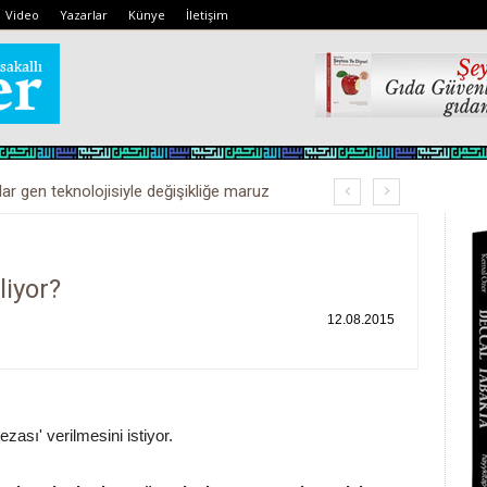
Video
Yazarlar
Künye
İletişim
lar gen teknolojisiyle değişikliğe maruz
liyor?
12.08.2015
zası' verilmesini istiyor.