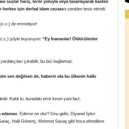
asi suçlar hariç, terör yoluyla veya tasarlayarak kasten
n herkes için derhal idam cezası
nı yeniden tesis etmeli.
 (c.c.) de emrediyor!
 (c.c.) şöyle buyuruyor:
“Ey İnananlar! Öldürülenler
l yardakçıları çıkabilir, bu bizi bağlamaz.
im sen değilsen de, haberin ola bu ülkenin halkı
dir. Kaldı ki, buradaki emir kesin yani farz.
a edemez.
Ederse ne olur? Onu gidin, Diyanet İşleri
aç, Halil Gönenç, Mehmet Savaş gibi hoca efendilere