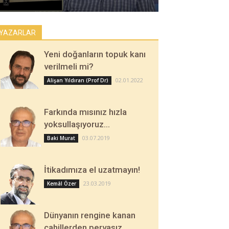
YAZARLAR
Yeni doğanların topuk kanı
verilmeli mi?
02.01.2022
Alişan Yıldıran (Prof Dr)
Farkında mısınız hızla
yoksullaşıyoruz…
03.07.2019
Baki Murat
İtikadımıza el uzatmayın!
23.03.2019
Kemâl Özer
Dünyanın rengine kanan
cahillerden pervasız