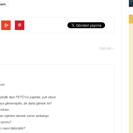
idam
Sonraki »
yın!
tirdik diye FETÖ’cü yaptılar, yuh olsun
ya gitmemiştim, bir daha gitmek mi?
 mirası
İran rejimine destek veren ambargo
n oyunu?
ı nasıl öldürüldü?