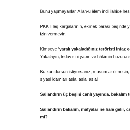
Bunu yapmayanlar, Allah-ü âlem indi ilahide hesa
PKK'lı leş kargalarının, ekmek parası peşinde
izin vermeyin.
Kimseye
‘yaralı yakaladığınız teröristi infaz e
Yakalayın, tedavisini yapın ve hâkimin huzuruna
Bu kan dursun istiyorsanız, masumlar ölmesin, a
siyasi idamları asla, asla, asla!
Sallandırın üç beşini canlı yayında, bakalım t
Sallandırın bakalım, mafyalar ne hale gelir, c
mi?