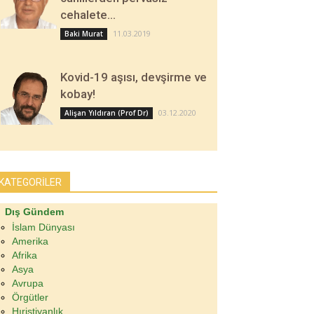
cehalete…
11.03.2019
Baki Murat
Kovid-19 aşısı, devşirme ve
kobay!
03.12.2020
Alişan Yıldıran (Prof Dr)
KATEGORİLER
Dış Gündem
İslam Dünyası
Amerika
Afrika
Asya
Avrupa
Örgütler
Hıristiyanlık