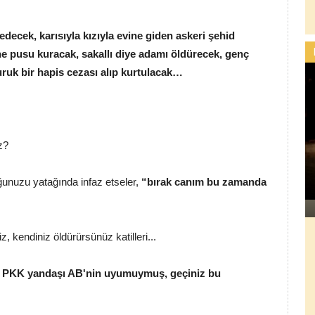
edecek, karısıyla kızıyla evine giden askeri şehid
sine pusu kuracak, sakallı diye adamı öldürecek, genç
ruk bir hapis cezası alıp kurtulacak…
z?
uğunuzu yatağında infaz etseler,
“bırak canım bu zamanda
, kendiniz öldürürsünüz katilleri...
ş, PKK yandaşı AB'nin uyumuymuş, geçiniz bu