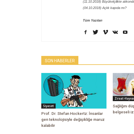
(11.10.2018) Büyükelçilikte alıkon
(04.10.2018) Açlık kapıda mı?
Tüm Yazıları
SON HABERLER
Ziraat-Hayvan
Sağlığını d
Siyaset
belgeseli iz
Prof. Dr. Stefan Hockertz: İnsanlar
gen teknolojisiyle değişikliğe maruz
kalabilir