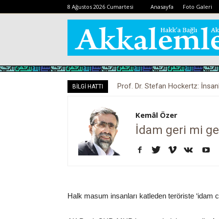
8 Ağustos 2026 Cumartesi
Anasayfa
Foto Galeri
Prof. Dr. Stefan Hockertz: İnsan
BİLGİ HATTI
kalabilir
Kemâl Özer
İdam geri mi ge
Halk masum insanları katleden teröriste ‘idam ce