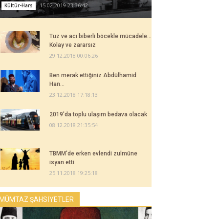
15.02.2019 23:36:42
Kültür-Hars
Tuz ve acı biberli böcekle mücadele...
Kolay ve zararsız
29.12.2018 00:06:26
Ben merak ettiğiniz Abdülhamid
Han...
23.12.2018 17:18:13
2019'da toplu ulaşım bedava olacak
08.12.2018 21:35:54
TBMM'de erken evlendi zulmüne
isyan etti
25.11.2018 19:25:18
MÜMTAZ ŞAHSİYETLER