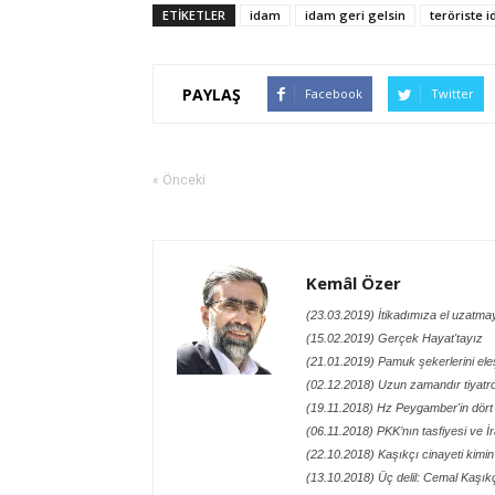
ETİKETLER
idam
idam geri gelsin
teröriste 
PAYLAŞ
Facebook
Twitter
« Önceki
Kemâl Özer
(23.03.2019) İtikadımıza el uzatma
(15.02.2019) Gerçek Hayat'tayız
(21.01.2019) Pamuk şekerlerini eleş
(02.12.2018) Uzun zamandır tiyatro
(19.11.2018) Hz Peygamber'in dört
(06.11.2018) PKK’nın tasfiyesi ve 
(22.10.2018) Kaşıkçı cinayeti kimi
(13.10.2018) Üç delil: Cemal Kaşıkç