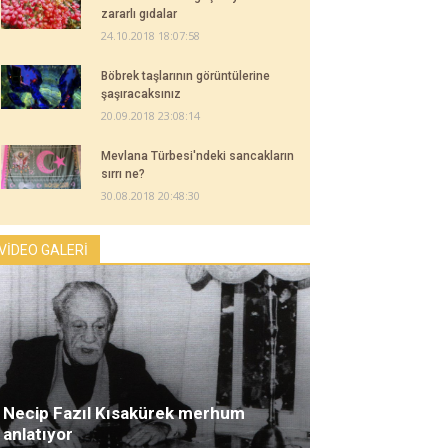
zararlı gıdalar
24.10.2018 18:07:58
Böbrek taşlarının görüntülerine
şaşıracaksınız
20.09.2018 23:08:14
Mevlana Türbesi'ndeki sancakların
sırrı ne?
30.08.2018 20:48:30
VİDEO GALERİ
Necip Fazıl Kısakürek merhum
anlatıyor