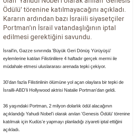
olan 'Yahudi Nobel'i olarak anılan 'Genesis
Ödülü' törenine katılmayacağını açıkladı.
Kararın ardından bazı İsraiili siyasetçiler
Portman'ın İsrail vatandaşlığının iptal
edilmesi gerektiğini savundu.
İsrail'in, Gazze sınırında 'Büyük Geri Dönüş Yürüyüşü'
eylemlerine katılan Filistinlilere 4 haftadır gerçek mermi ile
müdahale etmesi uluslararası arenada tepki çekiyor.
30'dan fazla Filistinlinin ölümüne yol açan olaylara bir tepki de
İsrailli-ABD'li Hollywood aktrisi Natalie Portman'dan geldi.
36 yaşındaki Portman, 2 milyon dolarlık ödül alacağının
açıklandığı Yahudi Nobel'i olarak anılan 'Genesis Ödülü' törenine
katılmak için Kudüs'e yapmayı planladığı ziyareti iptal ettiğini
açıkladı.