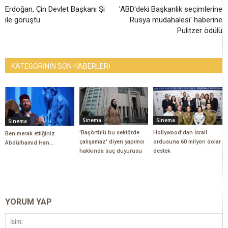
Erdoğan, Çin Devlet Başkanı Şi
'ABD'deki Başkanlık seçimlerine
ile görüştü
Rusya müdahalesi' haberine
Pulitzer ödülü
KATEGORİNİN SON HABERLERİ
Sinema
Sinema
Sinema
'Başörtülü bu sektörde
Hollywood'dan İsrail
Ben merak ettiğiniz
çalışamaz' diyen yapımcı
ordusuna 60 milyon dolar
Abdülhamid Han...
hakkında suç duyurusu
destek
YORUM YAP