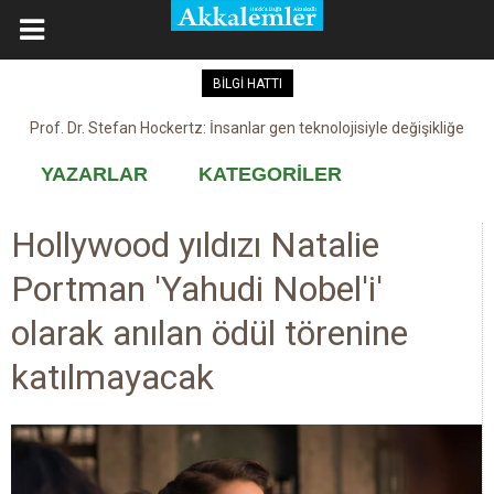
BİLGİ HATTI
Kovid-19 aşısı, devşirme ve kobay!
YAZARLAR
KATEGORİLER
Hollywood yıldızı Natalie
Portman 'Yahudi Nobel'i'
olarak anılan ödül törenine
katılmayacak