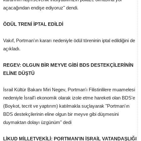
açacağından endişe ediyoruz" dendi.
ÖDÜL TRENİ İPTAL EDİLDİ
Vakıf, Portman'ın kararı nedeniyle ödül töreninin iptal edildiğini de
açıkladı.
REGEV: OLGUN BİR MEYVE GİBİ BDS DESTEKÇİLERİNİN
ELİNE DÜŞTÜ
İsrail Kültür Bakanı Miri Negev, Portman'ı Filistinlilere muamelesi
nedeniyle İsrail'i ekonomik olarak izole etme hareketi olan BDS'e
(Boykot, tecrit ve yaptırım) katılmakla suçlayarak "Portman'ın
BDS destekçilerinin eline olgun bir meyve gibi düşmesini
duymaktan dolayı üzgünüm" dedi
LİKUD MİLLETVEKİLİ: PORTMAN'IN İSRAİL VATANDAŞLIĞI