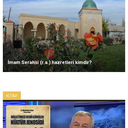
İmam Serahsî (r.a.) hazretleri kimdir?
KİTAP