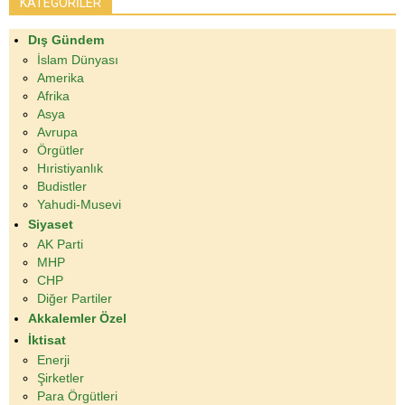
KATEGORİLER
Dış Gündem
İslam Dünyası
Amerika
Afrika
Asya
Avrupa
Örgütler
Hıristiyanlık
Budistler
Yahudi-Musevi
Siyaset
AK Parti
MHP
CHP
Diğer Partiler
Akkalemler Özel
İktisat
Enerji
Şirketler
Para Örgütleri