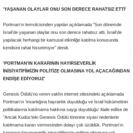
'YAŞANAN OLAYLAR ONU SON DERECE RAHATSIZ ETTİ'
Portman'ın temsilcisinden yapılan açıklamada "Son dönemde
İsrail'de yaşanan olaylar onu son derece rahatsız atti. İsrail'de
yapılacak herhangi bir kamusal etkinliğe katılma konusunda
kendisini rahat hissetmiyor" dendi.
'PORTMAN'IN KARARININ HAYIRSEVERLİK
İNİSİYATİFİMİZİN POLİTİZE OLMASINA YOL AÇACAĞINDAN
ENDİŞE EDİYORUZ'
Genesis Ödülü'nü veren vakfın internet sitesindeki açıklamada
Portman'ın 'insanlığına hayranlık duyulduğu ve İsrail hükümetinin
politikalarına katılmama hakkına saygı duyulduğu' ifade edilse de
"Ancak Kudüs'teki Genesis Ödülü törenine siyasi nedenlerle
katılmama kararı vermesinden dolayı çok üzüldük. Portman'ın
kararının hayırseverlik inisiyatifimizin politize olmasına yol