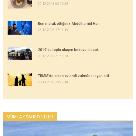
29.12.2018 00:06:26
Ben merak ettiğiniz Abdülhamid Han...
23.12.2018 17:18:13
2019'da toplu ulaşım bedava olacak
08.12.2018 21:35:54
TBMM'de erken evlendi zulmüne isyan etti
25.11.2018 19:25:18
MÜMTAZ ŞAHSİYETLER