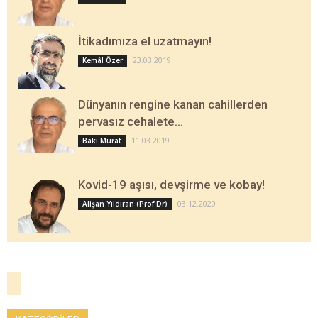
İtikadımıza el uzatmayın!
23.03.2019
Kemâl Özer
Dünyanın rengine kanan cahillerden
pervasız cehalete…
11.03.2019
Baki Murat
Kovid-19 aşısı, devşirme ve kobay!
03.12.2020
Alişan Yıldıran (Prof Dr)