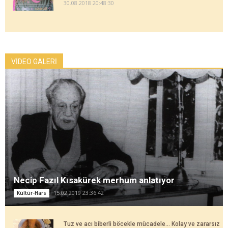
30.08.2018 20:48:30
VİDEO GALERİ
Necip Fazıl Kısakürek merhum anlatıyor
15.02.2019 23:36:42
Kültür-Hars
Tuz ve acı biberli böcekle mücadele... Kolay ve zararsız