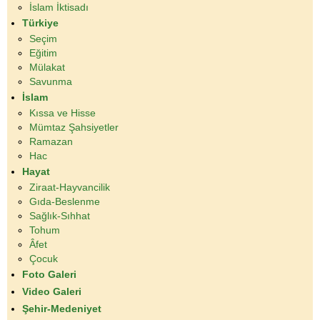
İslam İktisadı
Türkiye
Seçim
Eğitim
Mülakat
Savunma
İslam
Kıssa ve Hisse
Mümtaz Şahsiyetler
Ramazan
Hac
Hayat
Ziraat-Hayvancilik
Gıda-Beslenme
Sağlık-Sıhhat
Tohum
Âfet
Çocuk
Foto Galeri
Video Galeri
Şehir-Medeniyet