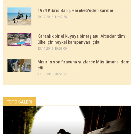
1974 Kıbrıs Barış Hareketi'nden kareler
20.07.2018 11:47:58
Karanlık bir el kuyuya bir taş attı: Altından tüm
ülke için heykel kampanyası çıktı
13.11.2018 19:59:09
Mısır'ın son firavunu yüzlerce Müslüman'ı idam
etti
27.08.2018 20:51:21
FOTO GALERİ