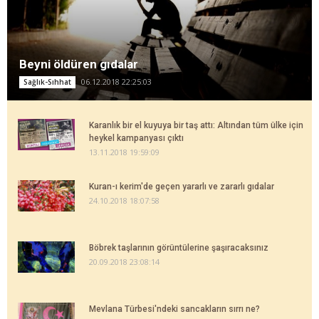
Beyni öldüren gıdalar
06.12.2018 22:25:03
Sağlık-Sıhhat
Karanlık bir el kuyuya bir taş attı: Altından tüm ülke için
heykel kampanyası çıktı
13.11.2018 19:59:09
Kuran-ı kerim'de geçen yararlı ve zararlı gıdalar
24.10.2018 18:07:58
Böbrek taşlarının görüntülerine şaşıracaksınız
20.09.2018 23:08:14
Mevlana Türbesi'ndeki sancakların sırrı ne?