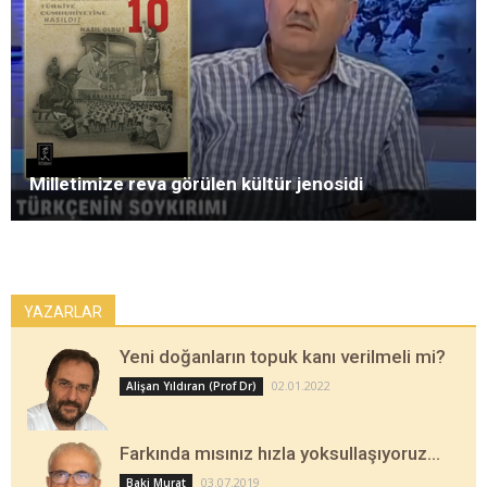
Milletimize reva görülen kültür jenosidi
YAZARLAR
Yeni doğanların topuk kanı verilmeli mi?
02.01.2022
Alişan Yıldıran (Prof Dr)
Farkında mısınız hızla yoksullaşıyoruz…
03.07.2019
Baki Murat