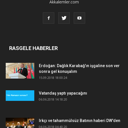
Akkalemler.com
RASGELE HABERLER
Erdoğan: Dağlık Karabağ'ın işgaline son ver
sonra gel konuşalım
15.09.2018 18:00:24
Vatandaş yaptı yapacağını
06.06.2018 14:18:20
Irkçı ve tahammülsüz Batının haberi DW'den
04.06.2018 04:40:20