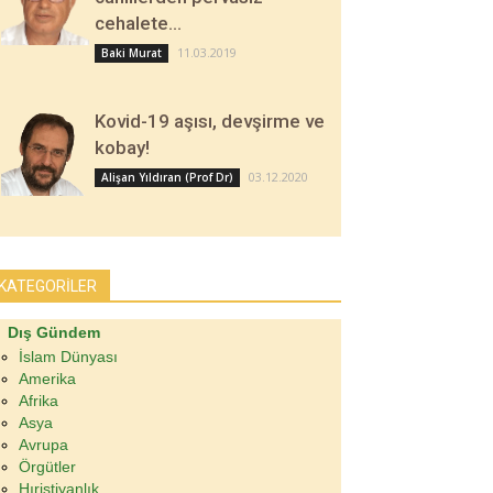
cehalete…
11.03.2019
Baki Murat
Kovid-19 aşısı, devşirme ve
kobay!
03.12.2020
Alişan Yıldıran (Prof Dr)
KATEGORİLER
Dış Gündem
İslam Dünyası
Amerika
Afrika
Asya
Avrupa
Örgütler
Hıristiyanlık