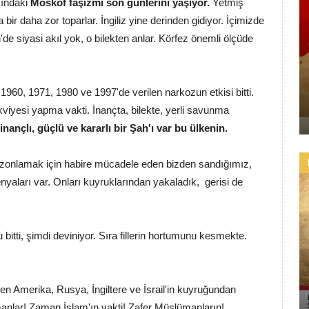
sındaki
Moskof faşizmi son günlerini yaşıyor.
Yetmiş
 bir daha zor toparlar. İngiliz yine derinden gidiyor. İçimizde
de siyasi akıl yok, o bilekten anlar. Körfez önemli ölçüde
 1960, 1971, 1980 ve 1997'de verilen narkozun etkisi bitti.
kviyesi yapma vakti. İnançta, bilekte, yerli savunma
inançlı, güçlü ve kararlı bir Şah'ı var bu ülkenin.
tizonlamak için habire mücadele eden bizden sandığımız,
yaları var. Onları kuyruklarından yakaladık, gerisi de
bitti, şimdi deviniyor. Sıra fillerin hortumunu kesmekte.
n Amerika, Rusya, İngiltere ve İsrail'in kuyruğundan
anlar! Zaman İslam'ın vakti! Zafer Müslümanların!