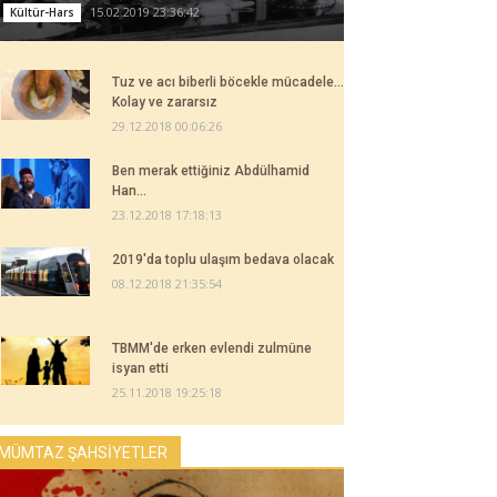
15.02.2019 23:36:42
Kültür-Hars
Tuz ve acı biberli böcekle mücadele...
Kolay ve zararsız
29.12.2018 00:06:26
Ben merak ettiğiniz Abdülhamid
Han...
23.12.2018 17:18:13
2019'da toplu ulaşım bedava olacak
08.12.2018 21:35:54
TBMM'de erken evlendi zulmüne
isyan etti
25.11.2018 19:25:18
MÜMTAZ ŞAHSİYETLER