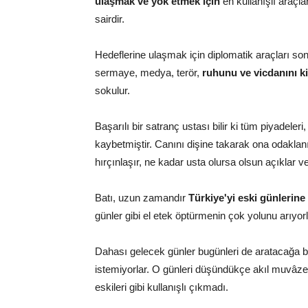
ulaşmak ve yok etmek için
en kullanışlı araçl
sairdir.
Hedeflerine ulaşmak için diplomatik araçları so
sermaye, medya, terör,
ruhunu ve vicdanını k
sokulur.
Başarılı bir satranç ustası bilir ki tüm piyadeleri
kaybetmiştir. Canını dişine takarak ona odaklan
hırçınlaşır, ne kadar usta olursa olsun açıklar 
Batı, uzun zamandır
Türkiye'yi eski günlerin
günler gibi el etek öptürmenin çok yolunu arıyor
Dahası gelecek günler bugünleri de aratacağa be
istemiyorlar. O günleri düşündükçe akıl muvâzen
eskileri gibi kullanışlı çıkmadı.