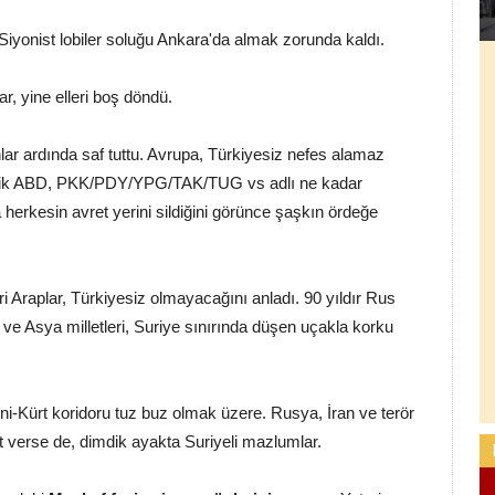
Siyonist lobiler soluğu Ankara'da almak zorunda kaldı.
ar, yine elleri boş döndü.
lar ardında saf tuttu. Avrupa, Türkiyesiz nefes alamaz
efik ABD, PKK/PDY/YPG/TAK/TUG vs adlı ne kadar
a herkesin avret yerini sildiğini görünce şaşkın ördeğe
ri Araplar, Türkiyesiz olmayacağını anladı. 90 yıldır Rus
s ve Asya milletleri, Suriye sınırında düşen uçakla korku
meni-Kürt koridoru tuz buz olmak üzere. Rusya, İran ve terör
t verse de, dimdik ayakta Suriyeli mazlumlar.