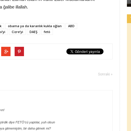
ğalibe illallah.
k
obama ya da karanlık kukla oğlan
ABD
i’yi
Cizre’yi
DAEŞ
fetö
Sonraki »
yın!
tirdik diye FETÖ’cü yaptılar, yuh olsun
ya gitmemiştim, bir daha gitmek mi?