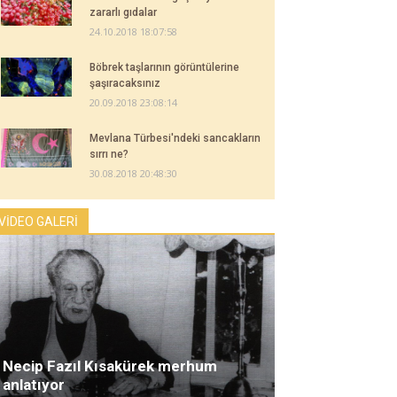
zararlı gıdalar
24.10.2018 18:07:58
Böbrek taşlarının görüntülerine
şaşıracaksınız
20.09.2018 23:08:14
Mevlana Türbesi'ndeki sancakların
sırrı ne?
30.08.2018 20:48:30
VİDEO GALERİ
Necip Fazıl Kısakürek merhum
anlatıyor