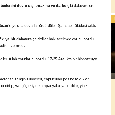
e
bedenini devre dışı bırakma ve darbe
gibi dalaverelere
Sezer
'e yoluna duvarlar ördürdüler. Şah sabır âbidesi çıktı.
7 diye bir dalavere
çevirdiler halk seçimde oyunu bozdu.
stediler, vermedi.
diler. Allah oyunlarını bozdu.
17-25 Aralık
ta bir hipnozcuya
merörist, zengin zübbeleri, çapulcuları peşine taktıkları
' dedirtip, var güçleriyle kampanyalar yaptırdılar, yine