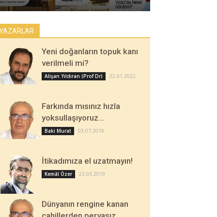
YAZARLAR
Yeni doğanların topuk kanı
verilmeli mi?
02.01.2022
Alişan Yıldıran (Prof Dr)
Farkında mısınız hızla
yoksullaşıyoruz…
03.07.2019
Baki Murat
İtikadımıza el uzatmayın!
23.03.2019
Kemâl Özer
Dünyanın rengine kanan
cahillerden pervasız