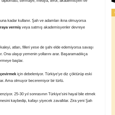
ar diplomasi, sermaye, medya, terör, akademisyen ve
nuna kadar kullanır. Şah ve adamları ikna olmuyorsa
iraya vermiş
veya satmış akademisyenler devreye
, kaleyi, atları, filleri yese de şahı elde edemiyorsa savaşı
ır. Ona ulaşıp yemenin yollarını arar. Başaramadıkça
vermeye başlar.
e çevirmek
için debeleniyor. Türkiye'ye diz çöktürüp eski
lar. Ama olmuyor beceremiyor bir türlü.
nziyor. 25-30 yıl sonrasının Türkiye'sini hayal bile etmek
esini kaybedip, kafayı yiyecek zavallılar. Zira yeni Şah