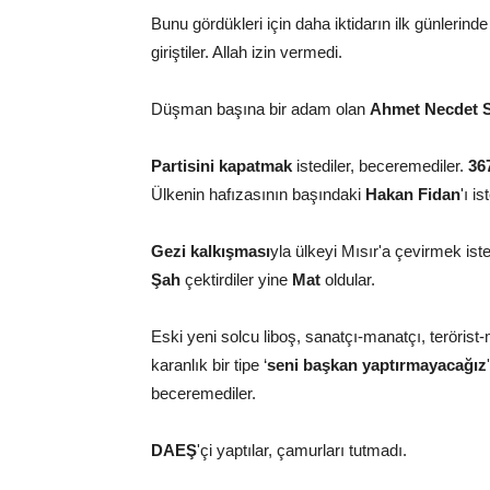
Bunu gördükleri için daha iktidarın ilk günlerind
giriştiler. Allah izin vermedi.
Düşman başına bir adam olan
Ahmet Necdet 
Partisini kapatmak
istediler, beceremediler.
36
Ülkenin hafızasının başındaki
Hakan Fidan
'ı i
Gezi kalkışması
yla ülkeyi Mısır'a çevirmek iste
Şah
çektirdiler yine
Mat
oldular.
Eski yeni solcu liboş, sanatçı-manatçı, terörist-
karanlık bir tipe ‘
seni başkan yaptırmayacağız
beceremediler.
DAEŞ
'çi yaptılar, çamurları tutmadı.