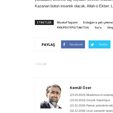
Kazanan bütün insanlık olacak. Allah-ü Ekber. La 
ETİKETLER
Moskof faşizmi
Erdoğan'a şah çekme
PKK/PDY/YPG/TAK/TUG
Sur’u
Silop
PAYLAŞ
Facebook
Twitter
« Önceki
Kemâl Özer
(23.03.2019) İtikadımıza el uzatma
(15.02.2019) Gerçek Hayat'tayız
(21.01.2019) Pamuk şekerlerini eleş
(02.12.2018) Uzun zamandır tiyatro