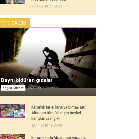
27.08.2018 20:51:21
FOTO GALERİ
Beyni öldüren gıdalar
06.12.2018 22:25:03
Sağlık-Sıhhat
Karanlık bir el kuyuya bir taş attı:
Altından tüm ülke için heykel
kampanyası çıktı
13.11.2018 19:59:09
Kuran-ı kerim'de geçen yararlı ve