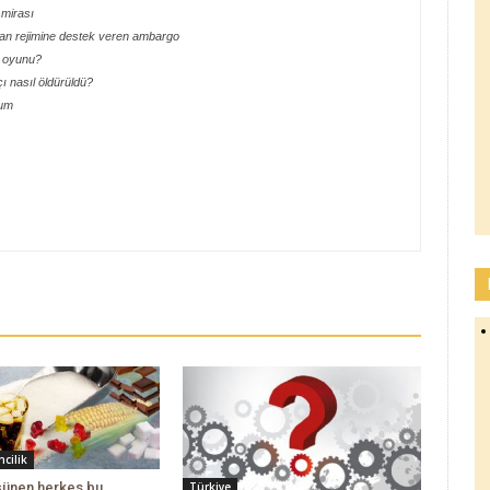
 mirası
İran rejimine destek veren ambargo
n oyunu?
ı nasıl öldürüldü?
dum
cilik
üşünen herkes bu
Türkiye