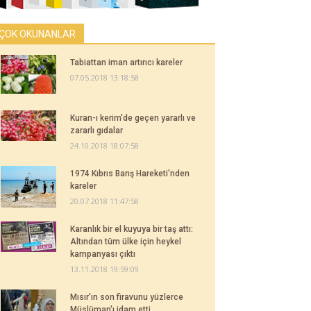
ÇOK OKUNANLAR
Tabiattan iman artırıcı kareler
07.05.2018 13:18:58
Kuran-ı kerim'de geçen yararlı ve
zararlı gıdalar
24.10.2018 18:07:58
1974 Kıbrıs Barış Hareketi'nden
kareler
20.07.2018 11:47:58
Karanlık bir el kuyuya bir taş attı:
Altından tüm ülke için heykel
kampanyası çıktı
13.11.2018 19:59:09
Mısır'ın son firavunu yüzlerce
Müslüman'ı idam etti