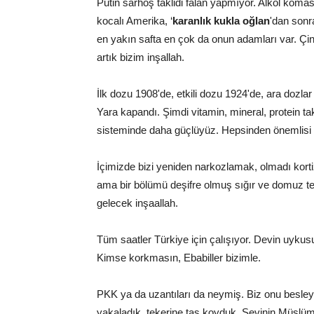
Putin sarhoş taklidi falan yapmıyor. Alkol koma
kocalı Amerika, ‘
karanlık kukla oğlan
'dan sonra
en yakın safta en çok da onun adamları var. Çin'
artık bizim inşallah.
İlk dozu 1908'de, etkili dozu 1924'de, ara dozlar
Yara kapandı. Şimdi vitamin, mineral, protein ta
sisteminde daha güçlüyüz. Hepsinden önemlisi
İçimizde bizi yeniden narkozlamak, olmadı kor
ama bir bölümü deşifre olmuş sığır ve domuz ten
gelecek inşaallah.
Tüm saatler Türkiye için çalışıyor. Devin uykusu 
Kimse korkmasın, Ebabiller bizimle.
PKK ya da uzantıları da neymiş. Biz onu besleye
yakaladık, tekerine taş koyduk. Sevinin Müslüm