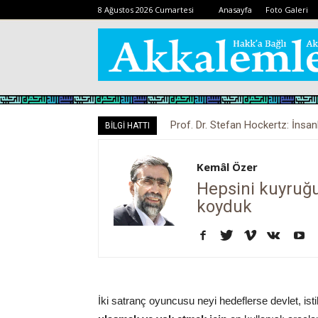
8 Ağustos 2026 Cumartesi
Anasayfa
Foto Galeri
Prof. Dr. Stefan Hockertz: İnsan
BİLGİ HATTI
kalabilir
Kemâl Özer
Hepsini kuyruğu
koyduk
İki satranç oyuncusu neyi hedeflerse devlet, ist