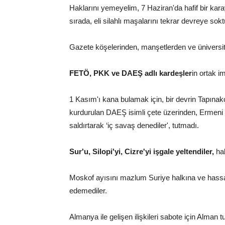
Haklarını yemeyelim, 7 Haziran'da hafif bir kara
sırada, eli silahlı maşalarını tekrar devreye sokt
Gazete köşelerinden, manşetlerden ve üniversite
FETÖ, PKK ve DAEŞ adlı kardeşler
in ortak i
1 Kasım'ı kana bulamak için, bir devrin Tapınak
kurdurulan DAEŞ isimli çete üzerinden, Ermeni 
saldırtarak ‘iç savaş denediler', tutmadı.
Sur'u, Silopi'yi, Cizre'yi işgale yeltendiler,
hal
Moskof ayısını mazlum Suriye halkına ve hassate
edemediler.
Almanya ile gelişen ilişkileri sabote için Alman turis