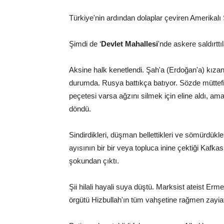
Türkiye'nin ardından dolaplar çeviren Amerikalı 
Şimdi de ‘
Devlet Mahallesi
'nde askere saldırttıl
Aksine halk kenetlendi. Şah'a (Erdoğan'a) kızan
durumda. Rusya battıkça batıyor. Sözde mütt
peçetesi varsa ağzını silmek için eline aldı, am
döndü.
Sindirdikleri, düşman bellettikleri ve sömürdükle
ayısının bir bir veya topluca inine çektiği Kafka
şokundan çıktı.
Şii hilali hayali suya düştü. Marksist ateist Er
örgütü Hizbullah'ın tüm vahşetine rağmen zayia