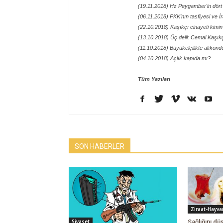
(19.11.2018) Hz Peygamber'in dört
(06.11.2018) PKK’nın tasfiyesi ve 
(22.10.2018) Kaşıkçı cinayeti kimi
(13.10.2018) Üç delil: Cemal Kaşıkç
(11.10.2018) Büyükelçilikte alıkon
(04.10.2018) Açlık kapıda mı?
Tüm Yazıları
SON HABERLER
Ziraat-Hayvan
Sağlığını d
Siyaset