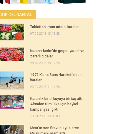
ÇOK OKUNANLAR
Tabiattan iman artırıcı kareler
07.05.2018 13:18:58
Kuran-ı kerim'de geçen yararlı ve
zararlı gıdalar
24.10.2018 18:07:58
1974 Kıbrıs Barış Hareketi'nden
kareler
20.07.2018 11:47:58
Karanlık bir el kuyuya bir taş attı:
Altından tüm ülke için heykel
kampanyası çıktı
13.11.2018 19:59:09
Mısır'ın son firavunu yüzlerce
Müslüman'ı idam etti