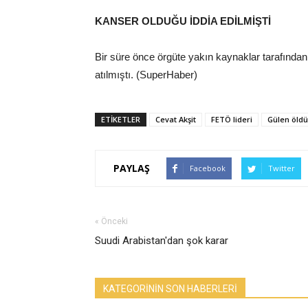
KANSER OLDUĞU İDDİA EDİLMİŞTİ
Bir süre önce örgüte yakın kaynaklar tarafından
atılmıştı. (SuperHaber)
ETİKETLER
Cevat Akşit
FETÖ lideri
Gülen öldü
PAYLAŞ
Facebook
Twitter
« Önceki
Suudi Arabistan'dan şok karar
KATEGORİNİN SON HABERLERİ