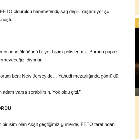
… FETO öldürüldü hanımefendi, sağ değil. Yaşamıyor şu
onuştu.
imdi onun öldüğünü biliyor bizim polislerimiz. Burada papaz
rmeyeceğiz' diyorlar.
iliyorum ben; New Jersey'de… Yahudi mezarlığında gömüldü.
 adam varsa sorabilirsin. Yok oldu gitti.”
YORDU
an bir isim olan Akşit geçtiğimiz günlerde, FETÖ tarafından