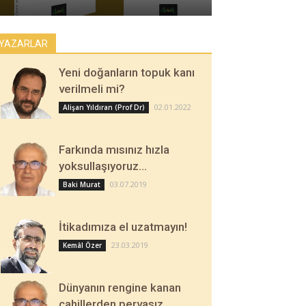
YAZARLAR
Yeni doğanların topuk kanı
verilmeli mi?
02.01.2022
Alişan Yıldıran (Prof Dr)
Farkında mısınız hızla
yoksullaşıyoruz…
03.07.2019
Baki Murat
İtikadımıza el uzatmayın!
23.03.2019
Kemâl Özer
Dünyanın rengine kanan
cahillerden pervasız