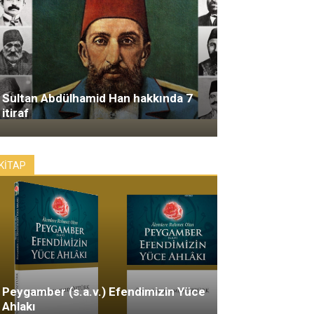
Sultan Abdülhamid Han hakkında 7
itiraf
KİTAP
Peygamber (s.a.v.) Efendimizin Yüce
Ahlakı