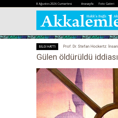
8 Ağustos 2026 Cumartesi
Anasayfa
Foto Galeri
Prof. Dr. Stefan Hockertz: İnsan
BİLGİ HATTI
kalabilir
Gülen öldürüldü iddiası