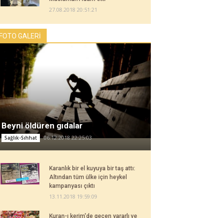
27.08.2018 20:51:21
FOTO GALERİ
Beyni öldüren gıdalar
06.12.2018 22:25:03
Sağlık-Sıhhat
Karanlık bir el kuyuya bir taş attı:
Altından tüm ülke için heykel
kampanyası çıktı
13.11.2018 19:59:09
Kuran-ı kerim'de geçen yararlı ve