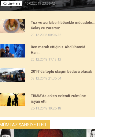
15.02.2019 23:36:42
Kültür-Hars
Tuz ve acı biberli böcekle mücadele...
Kolay ve zararsız
29.12.2018 00:06:26
Ben merak ettiğiniz Abdülhamid
Han...
23.12.2018 17:18:13
2019'da toplu ulaşım bedava olacak
08.12.2018 21:35:54
TBMM'de erken evlendi zulmüne
isyan etti
25.11.2018 19:25:18
MÜMTAZ ŞAHSİYETLER