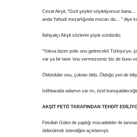
Cevat Akşit, “Gizli şeyleri söyletiyorsun bana
anda Yahudi mezarlığında mezarı da… ” diye k
İlahiyatçı Akşit sözlerini şöyle sürdürdü;
“Yoksa bizim polis onu getirecekti Türkiye'ye, ş
var ya bir tane ‘onu vermezseniz biz de bunu ve
Öldürdüler onu, çoktan öldü. Öldüğü yeri de b
İstihbaratta adamın var mı, özel konuşabileceğin
AKŞİT FETÖ TARAFINDAN TEHDİT EDİLİ
Fetullah Gülen ile yaptığı mücadeleler ile tanın
öldürülmek istendiğini açıklamıştı.