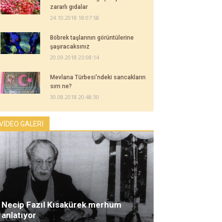
zararlı gıdalar
24.10.2018 18:07:58
Böbrek taşlarının görüntülerine
şaşıracaksınız
20.09.2018 23:08:14
Mevlana Türbesi'ndeki sancakların
sırrı ne?
30.08.2018 20:48:30
VİDEO GALERİ
Necip Fazıl Kısakürek merhum
anlatıyor