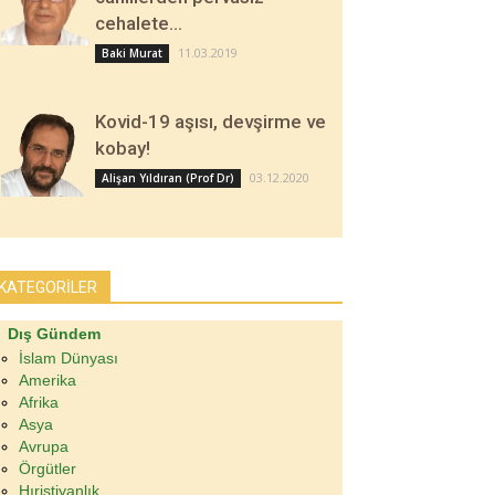
cehalete…
11.03.2019
Baki Murat
Kovid-19 aşısı, devşirme ve
kobay!
03.12.2020
Alişan Yıldıran (Prof Dr)
KATEGORİLER
Dış Gündem
İslam Dünyası
Amerika
Afrika
Asya
Avrupa
Örgütler
Hıristiyanlık