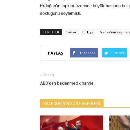
Erdoğan'ın toplum üzerinde büyük baskıda bulu
soktuğunu söylemişti.
ETİKETLER
fransa
türkiye
fransa'nın saçmal
PAYLAŞ
Facebook
Twitter
« Önceki
ABD'den beklenmedik hamle
KATEGORİNİN SON HABERLERİ