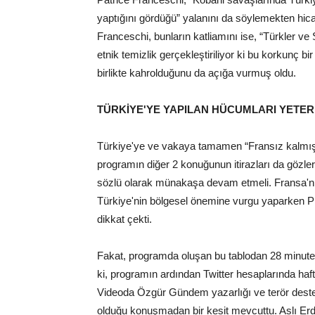
yaptığını gördüğü” yalanını da söylemekten hica
Franceschi, bunların katliamını ise, “Türkler ve 
etnik temizlik gerçekleştiriliyor ki bu korkunç bir
birlikte kahrolduğunu da açığa vurmuş oldu.
TÜRKİYE'YE YAPILAN HÜCUMLARI YETER
Türkiye'ye ve vakaya tamamen “Fransız kalmış”
programın diğer 2 konuğunun itirazları da gözle
sözlü olarak münakaşa devam etmeli. Fransa'nı
Türkiye'nin bölgesel önemine vurgu yaparken Pr
dikkat çekti.
Fakat, programda oluşan bu tablodan 28 minute
ki, programın ardından Twitter hesaplarında haft
Videoda Özgür Gündem yazarlığı ve terör deste
olduğu konuşmadan bir kesit mevcuttu. Aslı E