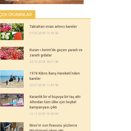
ÇOK OKUNANLAR
Tabiattan iman artırıcı kareler
07.05.2018 13:18:58
Kuran-ı kerim'de geçen yararlı ve
zararlı gıdalar
24.10.2018 18:07:58
1974 Kıbrıs Barış Hareketi'nden
kareler
20.07.2018 11:47:58
Karanlık bir el kuyuya bir taş attı:
Altından tüm ülke için heykel
kampanyası çıktı
13.11.2018 19:59:09
Mısır'ın son firavunu yüzlerce
Müslüman'ı idam etti