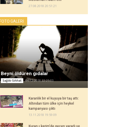
27.08.2018 20:51:21
FOTO GALERİ
Beyni öldüren gıdalar
06.12.2018 22:25:03
Sağlık-Sıhhat
Karanlık bir el kuyuya bir taş attı:
Altından tüm ülke için heykel
kampanyası çıktı
13.11.2018 19:59:09
Kuran-ı kerim'de geçen yararlı ve