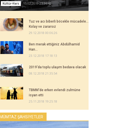
15.02.2019 23:36:42
Kültür-Hars
Tuz ve acı biberli böcekle mücadele...
Kolay ve zararsız
29.12.2018 00:06:26
Ben merak ettiğiniz Abdülhamid
Han...
23.12.2018 17:18:13
2019'da toplu ulaşım bedava olacak
08.12.2018 21:35:54
TBMM'de erken evlendi zulmüne
isyan etti
25.11.2018 19:25:18
MÜMTAZ ŞAHSİYETLER