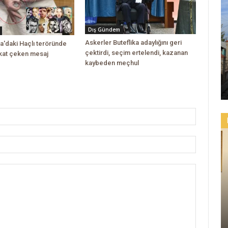
Dış Gündem
Askerler Buteflika adaylığını geri
a'daki Haçlı teröründe
çektirdi, seçim ertelendi, kazanan
kkat çeken mesaj
kaybeden meçhul