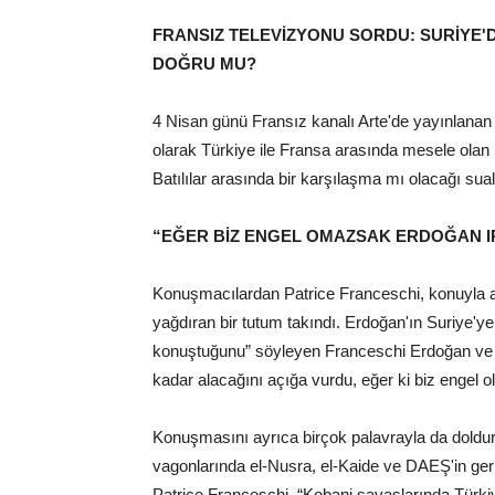
FRANSIZ TELEVİZYONU SORDU: SURİYE'D
DOĞRU MU?
4 Nisan günü Fransız kanalı Arte'de yayınlana
olarak Türkiye ile Fransa arasında mesele olan S
Batılılar arasında bir karşılaşma mı olacağı sual
“EĞER BİZ ENGEL OMAZSAK ERDOĞAN I
Konuşmacılardan Patrice Franceschi, konuyla alak
yağdıran bir tutum takındı. Erdoğan'ın Suriye'ye sa
konuştuğunu” söyleyen Franceschi Erdoğan ve ta
kadar alacağını açığa vurdu, eğer ki biz engel olm
Konuşmasını ayrıca birçok palavrayla da doldu
vagonlarında el-Nusra, el-Kaide ve DAEŞ'in geri k
Patrice Franceschi, “Kobani savaşlarında Tür