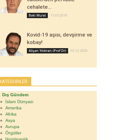
cehalete…
11.03.2019
Baki Murat
Kovid-19 aşısı, devşirme ve
kobay!
03.12.2020
Alişan Yıldıran (Prof Dr)
KATEGORİLER
Dış Gündem
İslam Dünyası
Amerika
Afrika
Asya
Avrupa
Örgütler
Hıristiyanlık