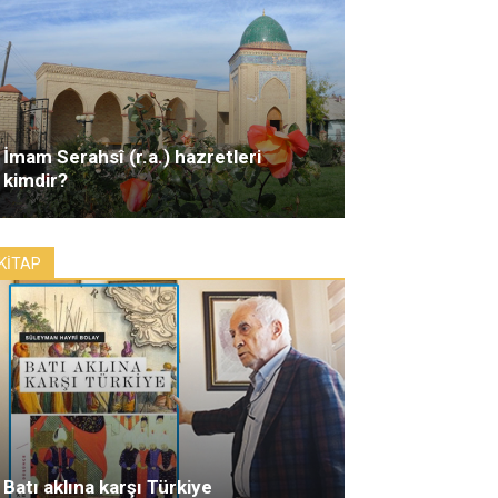
İmam Serahsî (r.a.) hazretleri
kimdir?
KİTAP
Batı aklına karşı Türkiye