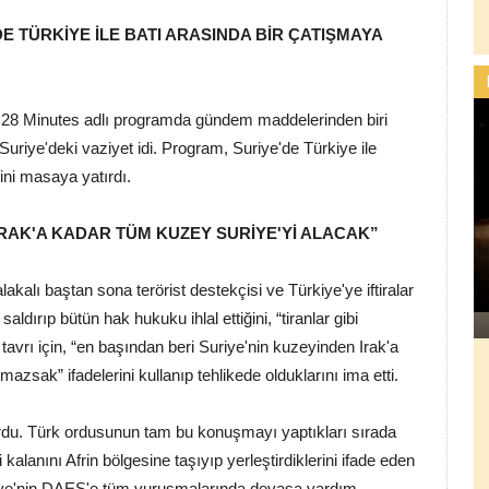
E TÜRKİYE İLE BATI ARASINDA BİR ÇATIŞMAYA
n 28 Minutes adlı programda gündem maddelerinden biri
uriye'deki vaziyet idi. Program, Suriye'de Türkiye ile
ini masaya yatırdı.
RAK'A KADAR TÜM KUZEY SURİYE'Yİ ALACAK”
alı baştan sona terörist destekçisi ve Türkiye'ye iftiralar
ldırıp bütün hak hukuku ihlal ettiğini, “tiranlar gibi
vrı için, “en başından beri Suriye'nin kuzeyinden Irak'a
azsak” ifadelerini kullanıp tehlikede olduklarını ima etti.
rdu. Türk ordusunun tam bu konuşmayı yaptıkları sırada
alanını Afrin bölgesine taşıyıp yerleştirdiklerini ifade eden
kiye'nin DAEŞ'e tüm vuruşmalarında devasa yardım