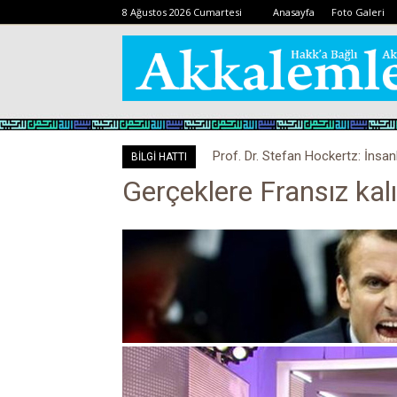
8 Ağustos 2026 Cumartesi
Anasayfa
Foto Galeri
Prof. Dr. Stefan Hockertz: İnsan
BİLGİ HATTI
kalabilir
Gerçeklere Fransız kalıp