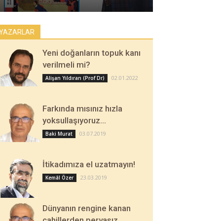
YAZARLAR
Yeni doğanların topuk kanı
verilmeli mi?
02.01.2022
Alişan Yıldıran (Prof Dr)
Farkında mısınız hızla
yoksullaşıyoruz…
03.07.2019
Baki Murat
İtikadımıza el uzatmayın!
23.03.2019
Kemâl Özer
Dünyanın rengine kanan
cahillerden pervasız