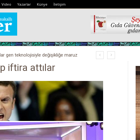
Video
Yazarlar
Künye
İletişim
lar gen teknolojisiyle değişikliğe maruz
 iftira attılar