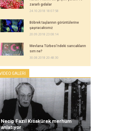
zararlı gıdalar
24.10.2018 18:07:58
Böbrek taşlarının görüntülerine
şaşıracaksınız
20.09.2018 23:08:14
Mevlana Türbesi'ndeki sancakların
sırrı ne?
30.08.2018 20:48:30
VİDEO GALERİ
Necip Fazıl Kısakürek merhum
anlatıyor