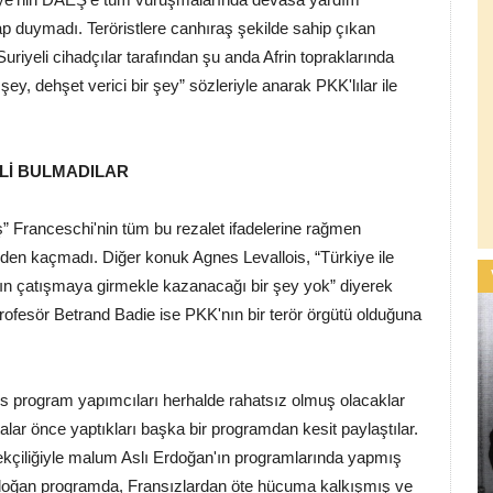
p duymadı. Teröristlere canhıraş şekilde sahip çıkan
Suriyeli cihadçılar tarafından şu anda Afrin topraklarında
 şey, dehşet verici bir şey” sözleriyle anarak PKK'lılar ile
Lİ BULMADILAR
 Franceschi'nin tüm bu rezalet ifadelerine rağmen
rden kaçmadı. Diğer konuk Agnes Levallois, “Türkiye ile
n çatışmaya girmekle kazanacağı bir şey yok” diyerek
ofesör Betrand Badie ise PKK'nın bir terör örgütü olduğuna
s program yapımcıları herhalde rahatsız olmuş olacaklar
alar önce yaptıkları başka bir programdan kesit paylaştılar.
kçiliğiyle malum Aslı Erdoğan'ın programlarında yapmış
rdoğan programda, Fransızlardan öte hücuma kalkışmış ve