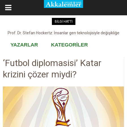
BİLGİ HATTI
Kovid-19 aşısı, devşirme ve kobay!
YAZARLAR
KATEGORİLER
‘Futbol diplomasisi’ Katar
krizini çözer miydi?