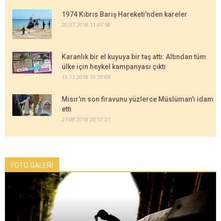
1974 Kıbrıs Barış Hareketi'nden kareler
20.07.2018 11:47:58
Karanlık bir el kuyuya bir taş attı: Altından tüm
ülke için heykel kampanyası çıktı
13.11.2018 19:59:09
Mısır'ın son firavunu yüzlerce Müslüman'ı idam
etti
27.08.2018 20:51:21
FOTO GALERİ