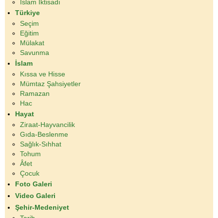
İslam İktisadı
Türkiye
Seçim
Eğitim
Mülakat
Savunma
İslam
Kıssa ve Hisse
Mümtaz Şahsiyetler
Ramazan
Hac
Hayat
Ziraat-Hayvancilik
Gıda-Beslenme
Sağlık-Sıhhat
Tohum
Âfet
Çocuk
Foto Galeri
Video Galeri
Şehir-Medeniyet