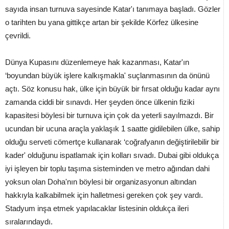
sayıda insan turnuva sayesinde Katar'ı tanımaya başladı. Gözler
o tarihten bu yana gittikçe artan bir şekilde Körfez ülkesine
çevrildi.
Dünya Kupasını düzenlemeye hak kazanması, Katar'ın
‘boyundan büyük işlere kalkışmakla' suçlanmasının da önünü
açtı. Söz konusu hak, ülke için büyük bir fırsat olduğu kadar aynı
zamanda ciddi bir sınavdı. Her şeyden önce ülkenin fiziki
kapasitesi böylesi bir turnuva için çok da yeterli sayılmazdı. Bir
ucundan bir ucuna araçla yaklaşık 1 saatte gidilebilen ülke, sahip
olduğu serveti cömertçe kullanarak ‘coğrafyanın değiştirilebilir bir
kader' olduğunu ispatlamak için kolları sıvadı. Dubai gibi oldukça
iyi işleyen bir toplu taşıma sisteminden ve metro ağından dahi
yoksun olan Doha'nın böylesi bir organizasyonun altından
hakkıyla kalkabilmek için halletmesi gereken çok şey vardı.
Stadyum inşa etmek yapılacaklar listesinin oldukça ileri
sıralarındaydı.