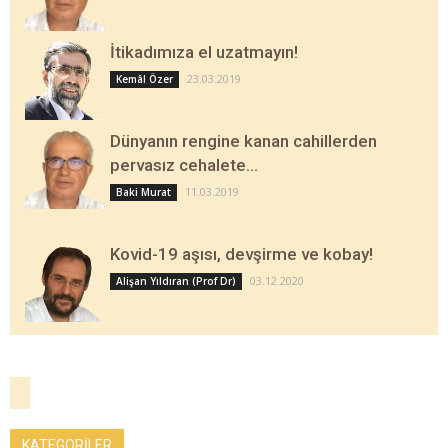
İtikadımıza el uzatmayın!
23.03.2019
Kemâl Özer
Dünyanın rengine kanan cahillerden
pervasız cehalete…
11.03.2019
Baki Murat
Kovid-19 aşısı, devşirme ve kobay!
03.12.2020
Alişan Yıldıran (Prof Dr)
KATEGORİLER