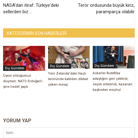
NASA'dan itiraf: Türkiye'deki
Terör ordusunda büyük kiriz,
sellerden biz ...
paramparça olabilir
KATEGORİNİN SON HABERLERİ
Dış Gündem
Dış Gündem
Dış Gündem
Askerler Buteflika
Yeni Zelanda'daki Haçlı
Üyesi olduğumuz
adaylığını geri çektirdi,
teröründe katilden dikkat
düşman: NATO Erdoğan'ı
seçim ertelendi, kazanan
çeken mesaj
yine hedef yaptı
kaybeden meçhul
YORUM YAP