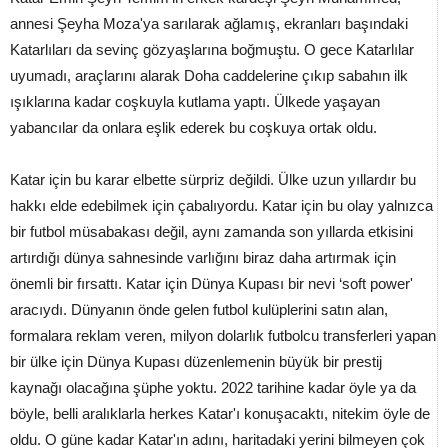
annesi Şeyha Moza'ya sarılarak ağlamış, ekranları başındaki
Katarlıları da sevinç gözyaşlarına boğmuştu. O gece Katarlılar
uyumadı, araçlarını alarak Doha caddelerine çıkıp sabahın ilk
ışıklarına kadar coşkuyla kutlama yaptı. Ülkede yaşayan
yabancılar da onlara eşlik ederek bu coşkuya ortak oldu.
Katar için bu karar elbette sürpriz değildi. Ülke uzun yıllardır bu
hakkı elde edebilmek için çabalıyordu. Katar için bu olay yalnızca
bir futbol müsabakası değil, aynı zamanda son yıllarda etkisini
artırdığı dünya sahnesinde varlığını biraz daha artırmak için
önemli bir fırsattı. Katar için Dünya Kupası bir nevi ‘soft power'
aracıydı. Dünyanın önde gelen futbol kulüplerini satın alan,
formalara reklam veren, milyon dolarlık futbolcu transferleri yapan
bir ülke için Dünya Kupası düzenlemenin büyük bir prestij
kaynağı olacağına şüphe yoktu. 2022 tarihine kadar öyle ya da
böyle, belli aralıklarla herkes Katar'ı konuşacaktı, nitekim öyle de
oldu. O güne kadar Katar'ın adını, haritadaki yerini bilmeyen çok