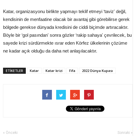
Katar, organizasyonu birlikte yapmayı teklif etmeyi ‘taviz' değil,
kendisinin de menfaatine olacak bir avantaj gibi görebilirse gerek
bölgede gerekse dünyada kredisini de ciddi biçimde artıracaktır.
Böyle bir ‘gol pasından' sonra gözler ‘rakip sahaya' çevrilecek, bu
sayede krizi sürdürmekte ısrar eden Körfez ülkelerinin çözüme
ne kadar açık olduğu da daha net anlaşılacaktır.
ETİKETLER
Katar
Katar krizi
Fifa
2022 Dünya Kupası
« Önceki
Sonraki »