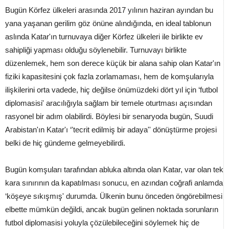
Bugün Körfez ülkeleri arasında 2017 yılının haziran ayından bu
yana yaşanan gerilim göz önüne alındığında, en ideal tablonun
aslında Katar'ın turnuvaya diğer Körfez ülkeleri ile birlikte ev
sahipliği yapması olduğu söylenebilir. Turnuvayı birlikte
düzenlemek, hem son derece küçük bir alana sahip olan Katar'ın
fiziki kapasitesini çok fazla zorlamaması, hem de komşularıyla
ilişkilerini orta vadede, hiç değilse önümüzdeki dört yıl için ‘futbol
diplomasisi' aracılığıyla sağlam bir temele oturtması açısından
rasyonel bir adım olabilirdi. Böylesi bir senaryoda bugün, Suudi
Arabistan'ın Katar'ı ‘'tecrit edilmiş bir adaya'' dönüştürme projesi
belki de hiç gündeme gelmeyebilirdi.
Bugün komşuları tarafından abluka altında olan Katar, var olan tek
kara sınırının da kapatılması sonucu, en azından coğrafi anlamda
‘köşeye sıkışmış' durumda. Ülkenin bunu önceden öngörebilmesi
elbette mümkün değildi, ancak bugün gelinen noktada sorunların
futbol diplomasisi yoluyla çözülebileceğini söylemek hiç de