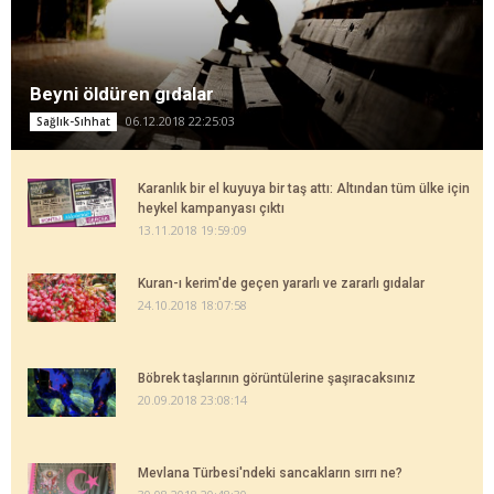
Beyni öldüren gıdalar
06.12.2018 22:25:03
Sağlık-Sıhhat
Karanlık bir el kuyuya bir taş attı: Altından tüm ülke için
heykel kampanyası çıktı
13.11.2018 19:59:09
Kuran-ı kerim'de geçen yararlı ve zararlı gıdalar
24.10.2018 18:07:58
Böbrek taşlarının görüntülerine şaşıracaksınız
20.09.2018 23:08:14
Mevlana Türbesi'ndeki sancakların sırrı ne?