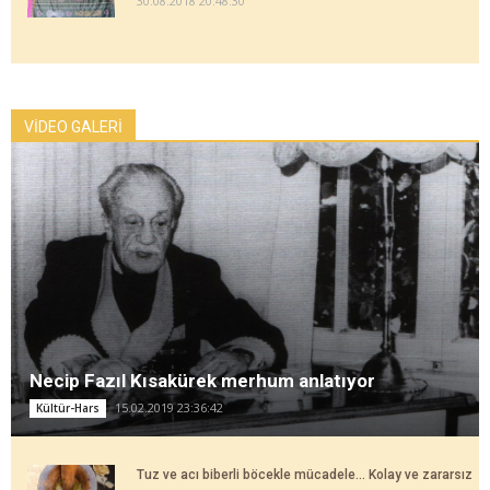
30.08.2018 20:48:30
VİDEO GALERİ
Necip Fazıl Kısakürek merhum anlatıyor
15.02.2019 23:36:42
Kültür-Hars
Tuz ve acı biberli böcekle mücadele... Kolay ve zararsız