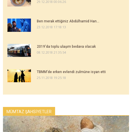
29.12.2018 00:06:26
Ben merak ettiğiniz Abdülhamid Han...
23.12.2018 17:18:13
2019'da toplu ulaşım bedava olacak
08.12.2018 21:35:54
TBMM'de erken evlendi zulmüne isyan etti
25.11.2018 19:25:18
MÜMTAZ ŞAHSİYETLER