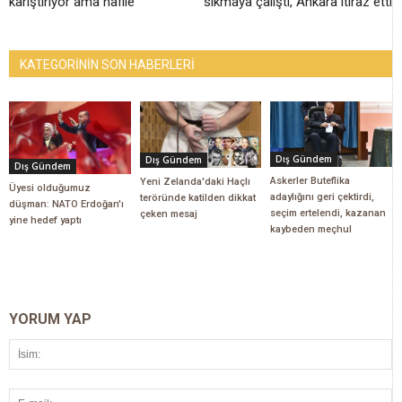
karıştırıyor ama nafile
sıkmaya çalıştı, Ankara itiraz etti
KATEGORİNİN SON HABERLERİ
Dış Gündem
Dış Gündem
Dış Gündem
Askerler Buteflika
Yeni Zelanda'daki Haçlı
Üyesi olduğumuz
adaylığını geri çektirdi,
teröründe katilden dikkat
düşman: NATO Erdoğan'ı
seçim ertelendi, kazanan
çeken mesaj
yine hedef yaptı
kaybeden meçhul
YORUM YAP