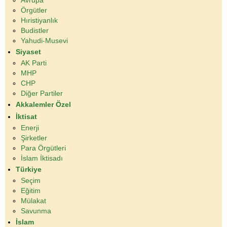
Avrupa
Örgütler
Hıristiyanlık
Budistler
Yahudi-Musevi
Siyaset
AK Parti
MHP
CHP
Diğer Partiler
Akkalemler Özel
İktisat
Enerji
Şirketler
Para Örgütleri
İslam İktisadı
Türkiye
Seçim
Eğitim
Mülakat
Savunma
İslam