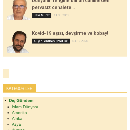
Dünyanın rengine kanan cahillerden
pervasız cehalete…
11.03.2019
Baki Murat
Kovid-19 aşısı, devşirme ve kobay!
03.12.2020
Alişan Yıldıran (Prof Dr)
KATEGORİLER
Dış Gündem
İslam Dünyası
Amerika
Afrika
Asya