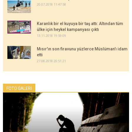
20.07.2018 11:47:58
Karanlık bir el kuyuya bir taş attı: Altından tüm
ülke için heykel kampanyası çıktı
13.11.2018 19:59:09
Mısır'ın son firavunu yüzlerce Müslüman'ı idam
etti
27.08.2018 20:51:21
FOTO GALERİ