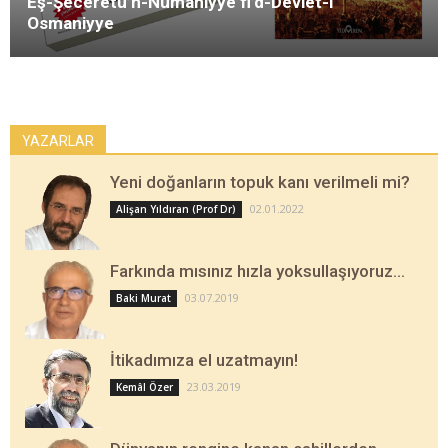
Eş-Şeceretü’n-Numaniyye fi’d-Devlet-i
Osmaniyye
YAZARLAR
Yeni doğanların topuk kanı verilmeli mi?
02.01.2022
Alişan Yıldıran (Prof Dr)
Farkında mısınız hızla yoksullaşıyoruz…
03.07.2019
Baki Murat
İtikadımıza el uzatmayın!
23.03.2019
Kemâl Özer