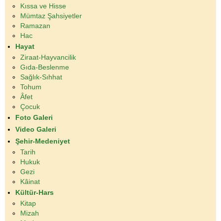
Kıssa ve Hisse
Mümtaz Şahsiyetler
Ramazan
Hac
Hayat
Ziraat-Hayvancilik
Gıda-Beslenme
Sağlık-Sıhhat
Tohum
Âfet
Çocuk
Foto Galeri
Video Galeri
Şehir-Medeniyet
Tarih
Hukuk
Gezi
Kâinat
Kültür-Hars
Kitap
Mizah