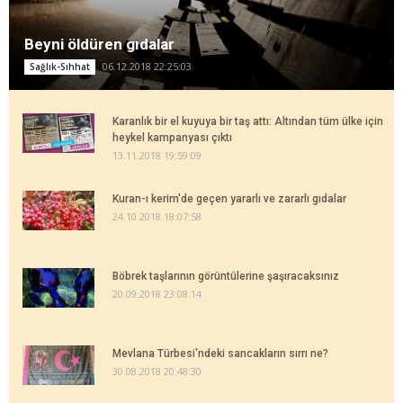
Beyni öldüren gıdalar
06.12.2018 22:25:03
Sağlık-Sıhhat
Karanlık bir el kuyuya bir taş attı: Altından tüm ülke için
heykel kampanyası çıktı
13.11.2018 19:59:09
Kuran-ı kerim'de geçen yararlı ve zararlı gıdalar
24.10.2018 18:07:58
Böbrek taşlarının görüntülerine şaşıracaksınız
20.09.2018 23:08:14
Mevlana Türbesi'ndeki sancakların sırrı ne?
30.08.2018 20:48:30