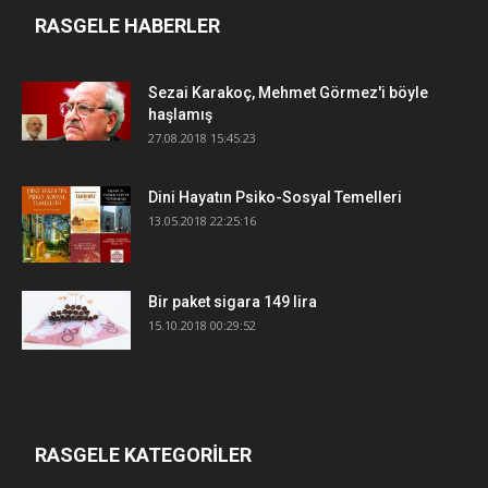
RASGELE HABERLER
Sezai Karakoç, Mehmet Görmez'i böyle
haşlamış
27.08.2018 15:45:23
Dini Hayatın Psiko-Sosyal Temelleri
13.05.2018 22:25:16
Bir paket sigara 149 lira
15.10.2018 00:29:52
RASGELE KATEGORİLER