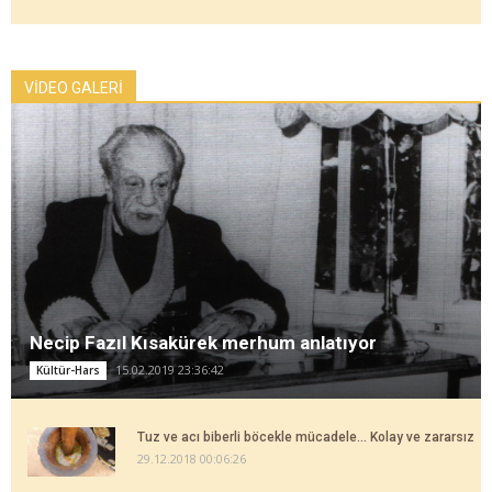
VİDEO GALERİ
Necip Fazıl Kısakürek merhum anlatıyor
15.02.2019 23:36:42
Kültür-Hars
Tuz ve acı biberli böcekle mücadele... Kolay ve zararsız
29.12.2018 00:06:26