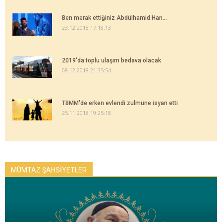
Ben merak ettiğiniz Abdülhamid Han...
23.12.2018 17:18:13
2019'da toplu ulaşım bedava olacak
08.12.2018 21:35:54
TBMM'de erken evlendi zulmüne isyan etti
25.11.2018 19:25:18
MÜMTAZ ŞAHSİYETLER