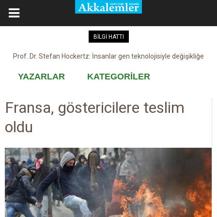
BİLGİ HATTI
Kovid-19 aşısı, devşirme ve kobay!
YAZARLAR
KATEGORİLER
Fransa, göstericilere teslim
oldu