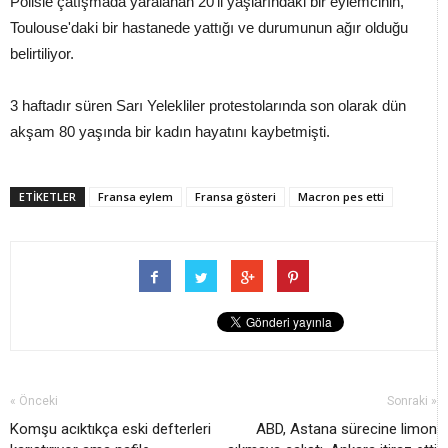
Polisle çatışmada yaralanan 20'li yaşlarındaki bir eylemcinin,
Toulouse'daki bir hastanede yattığı ve durumunun ağır olduğu
belirtiliyor.
3 haftadır süren Sarı Yelekliler protestolarında son olarak dün
akşam 80 yaşında bir kadın hayatını kaybetmişti.
ETİKETLER
Fransa eylem
Fransa gösteri
Macron pes etti
« Önceki
Sonraki »
Komşu acıktıkça eski defterleri
ABD, Astana sürecine limon